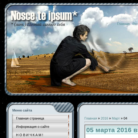
09.08.2026 
Приветствую
Главная
|
Рег
Меню сайта
Главная страница
Главная
»
2016
»
Март
»
04
Информация о сайте
05 марта 2016 
Н О В И Ч К А М !