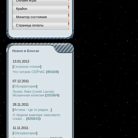
Онлайн игры
Крайон
Монитор состояния
Страница оплаты
Новое в Блогах
13.01.2012
[
Сезонное чтение
]
Что читаем СЕЙЧАС
(
8016/8
)
07.12.2011
[
Обсерватория
]
Льюис Лаво (Lewis Lavoie).
Мозаичная иллюзия
(
10156/4
)
28.11.2011
[
Истина - где то рядом...
]
О бедном вампире замолвите
слово…
(
8258/15
)
11.11.2011
[
Обсерватория
]