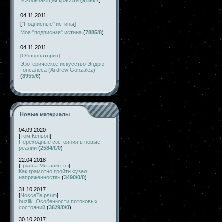
Ускользающая красота
(
9184/7
)
04.11.2011
[
"Подписные" истины
]
Моя "подписная" истина
(
7885/8
)
04.11.2011
[
Обсерватория
]
Эзотерическое искусство Эндрю
Гонсалеса (Andrew Gonzalez)
(
8955/6
)
Новые материалы
04.09.2020
[
Том Кеньон
]
Переходные состояния в новые
реалии
(
2584/0/0
)
22.04.2018
[
Группа Метасинтез
]
Как грамотно пройти «узел
напряженности»
(
3490/0/0
)
31.10.2017
[
NosceTeIpsum
]
buzlik. Особенности потоковых
состояний
(
3629/0/0
)
30.10.2017