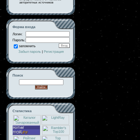
авторитетных источников
Форма входа
Логин:
Пароль:
запомнить
Забыл пароль
|
Регистрация
Поиск
Статистика