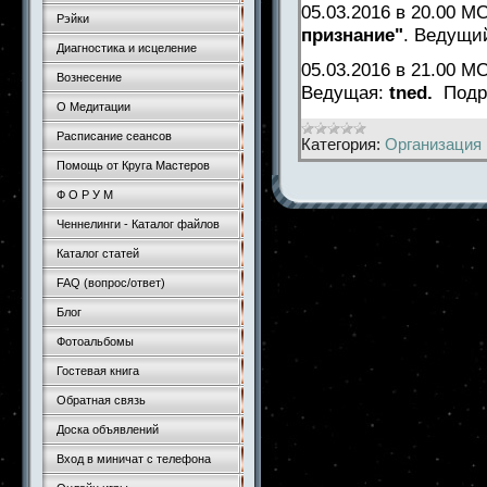
05.03.2016
в 20.00 М
Рэйки
признание"
. Ведущи
Диагностика и исцеление
05.03.2016 в 21.00 
Вознесение
Ведущая:
tned
.
Под
О Медитации
Расписание сеансов
Категория:
Организация 
Помощь от Круга Мастеров
Ф О Р У М
Ченнелинги - Каталог файлов
Каталог статей
FAQ (вопрос/ответ)
Блог
Фотоальбомы
Гостевая книга
Обратная связь
Доска объявлений
Вход в миничат с телефона