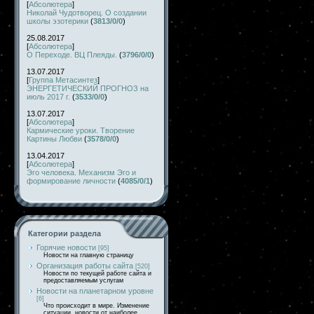
[
Абсолютера
]
Николай Чудотворец. О создании
школы эзотерики
(
3813/0/0
)
25.08.2017
[
Абсолютера
]
О Переходе. ВЦ Плеяды.
(
3796/0/0
)
13.07.2017
[
Группа Метасинтез
]
ЭНЕРГЕТИЧЕСКИЙ ПРОГНОЗ на
июль 2017 г.
(
3533/0/0
)
13.07.2017
[
Абсолютера
]
Кармические уроки. Творение
Картины Любви
(
3578/0/0
)
13.04.2017
[
Абсолютера
]
Эго человека. Механизм Эго и
формирование личности
(
4085/0/1
)
Категории раздела
Горячие новости
[95]
Новости на главную страницу
Организация работы сайта
[520]
Новости по текущей работе сайта и
предоставляемым услугам
Новости на планетарном уровне
[6]
Что происходит в мире. Изменение
ситуации, новости от наиболее