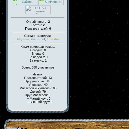
Онлайн всего:
2
Гостей:
2
Пользователей:
0
Сегодня заходили:
Мэрика
,
svet-v-net
,
lubasha
К нам присоединились:
Сегодня: 0
Вчера: 0
За неделю: 0
За месяц: 1
Всего: 380 участников
Из них:
Пользователей: 43
Продвинутых: 116
Учеников: 40
Мастеров и Учителей: 86
Друзей: 79
Круг Мастеров: 0
+ Малый Круг: 0
+ Высший Круг: 9