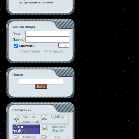
авторитетных источников
Форма входа
Логин:
Пароль:
запомнить
Забыл пароль
|
Регистрация
Поиск
Статистика