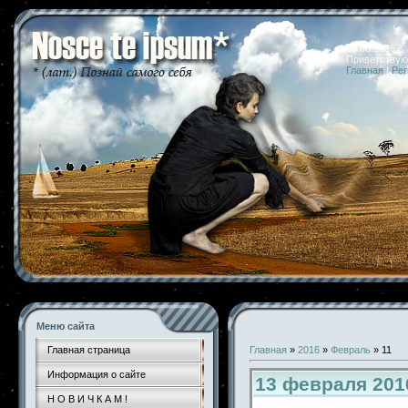
08.08.2026 
Приветствую
Главная
|
Рег
Меню сайта
Главная страница
Главная
»
2016
»
Февраль
»
11
Информация о сайте
13 февраля 201
Н О В И Ч К А М !