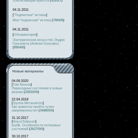
Ускользающая красота
(
9183/7
)
04.11.2011
[
"Подписные" истины
]
Моя "подписная" истина
(
7884/8
)
04.11.2011
[
Обсерватория
]
Эзотерическое искусство Эндрю
Гонсалеса (Andrew Gonzalez)
(
8954/6
)
Новые материалы
04.09.2020
[
Том Кеньон
]
Переходные состояния в новые
реалии
(
2583/0/0
)
22.04.2018
[
Группа Метасинтез
]
Как грамотно пройти «узел
напряженности»
(
3488/0/0
)
31.10.2017
[
NosceTeIpsum
]
buzlik. Особенности потоковых
состояний
(
3627/0/0
)
30.10.2017