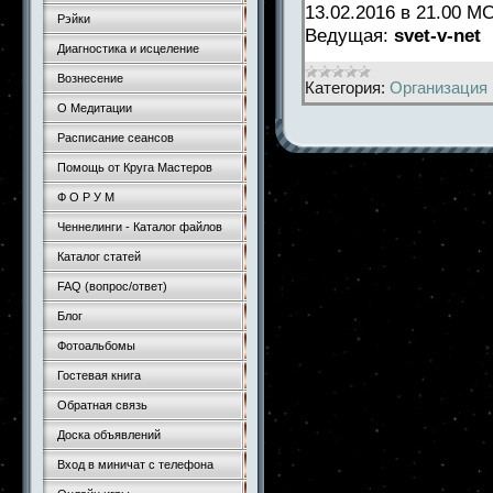
13.02.2016 в 21.00 
Рэйки
Ведущая:
svet-v-ne
Диагностика и исцеление
Вознесение
Категория:
Организация 
О Медитации
Расписание сеансов
Помощь от Круга Мастеров
Ф О Р У М
Ченнелинги - Каталог файлов
Каталог статей
FAQ (вопрос/ответ)
Блог
Фотоальбомы
Гостевая книга
Обратная связь
Доска объявлений
Вход в миничат с телефона