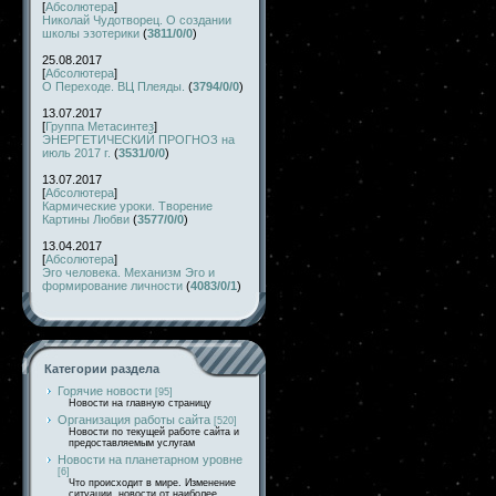
[
Абсолютера
]
Николай Чудотворец. О создании
школы эзотерики
(
3811/0/0
)
25.08.2017
[
Абсолютера
]
О Переходе. ВЦ Плеяды.
(
3794/0/0
)
13.07.2017
[
Группа Метасинтез
]
ЭНЕРГЕТИЧЕСКИЙ ПРОГНОЗ на
июль 2017 г.
(
3531/0/0
)
13.07.2017
[
Абсолютера
]
Кармические уроки. Творение
Картины Любви
(
3577/0/0
)
13.04.2017
[
Абсолютера
]
Эго человека. Механизм Эго и
формирование личности
(
4083/0/1
)
Категории раздела
Горячие новости
[95]
Новости на главную страницу
Организация работы сайта
[520]
Новости по текущей работе сайта и
предоставляемым услугам
Новости на планетарном уровне
[6]
Что происходит в мире. Изменение
ситуации, новости от наиболее