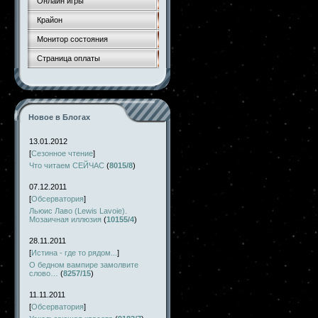
Онлайн игры
Крайон
Монитор состояния
Страница оплаты
Новое в Блогах
13.01.2012
[
Сезонное чтение
]
Что читаем СЕЙЧАС
(
8015/8
)
07.12.2011
[
Обсерватория
]
Льюис Лаво (Lewis Lavoie).
Мозаичная иллюзия
(
10155/4
)
28.11.2011
[
Истина - где то рядом...
]
О бедном вампире замолвите
слово…
(
8257/15
)
11.11.2011
[
Обсерватория
]