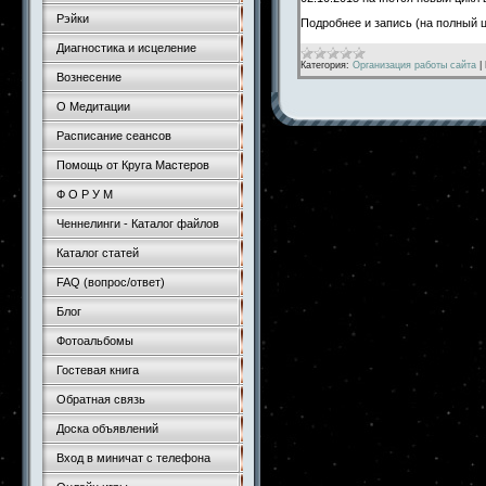
Рэйки
Подробнее и запись (на полный 
Диагностика и исцеление
Категория:
Организация работы сайта
|
Вознесение
О Медитации
Расписание сеансов
Помощь от Круга Мастеров
Ф О Р У М
Ченнелинги - Каталог файлов
Каталог статей
FAQ (вопрос/ответ)
Блог
Фотоальбомы
Гостевая книга
Обратная связь
Доска объявлений
Вход в миничат с телефона