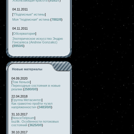
Ускользающая красота
(
9181/7
)
04.11.2011
[
"Подписные" истины
]
Моя "подписная" истина
(
7882/8
)
04.11.2011
[
Обсерватория
]
Эзотерическое искусство Эндрю
Гонсалеса (Andrew Gonzalez)
(
8950/6
)
Новые материалы
04.09.2020
[
Том Кеньон
]
Переходные состояния в новые
реалии
(
2580/0/0
)
22.04.2018
[
Группа Метасинтез
]
Как грамотно пройти «узел
напряженности»
(
3483/0/0
)
31.10.2017
[
NosceTeIpsum
]
buzlik. Особенности потоковых
состояний
(
3625/0/0
)
30.10.2017