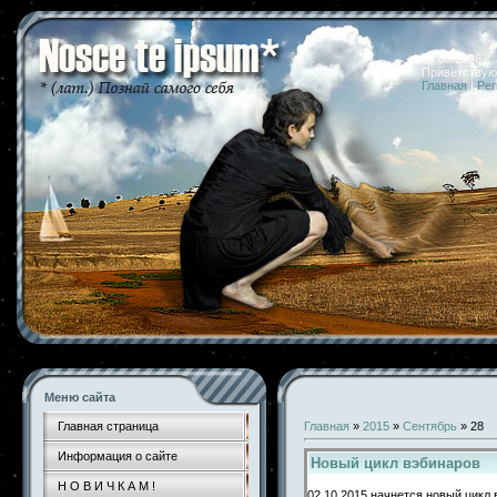
07.08.2026 
Приветствую
Главная
|
Рег
Меню сайта
Главная страница
Главная
»
2015
»
Сентябрь
»
28
Информация о сайте
Новый цикл вэбинаров
Н О В И Ч К А М !
02.10.2015 начнется новый цикл 