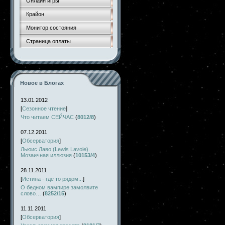
Онлайн игры
Крайон
Монитор состояния
Страница оплаты
Новое в Блогах
13.01.2012
[
Сезонное чтение
]
Что читаем СЕЙЧАС
(
8012/8
)
07.12.2011
[
Обсерватория
]
Льюис Лаво (Lewis Lavoie).
Мозаичная иллюзия
(
10153/4
)
28.11.2011
[
Истина - где то рядом...
]
О бедном вампире замолвите
слово…
(
8252/15
)
11.11.2011
[
Обсерватория
]