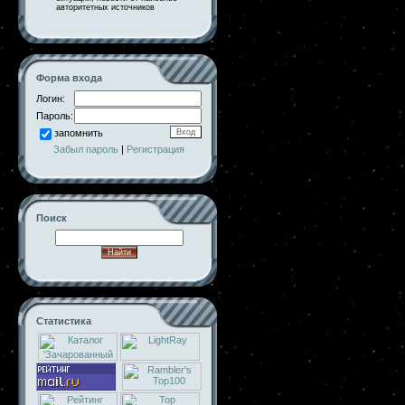
авторитетных источников
Форма входа
Логин:
Пароль:
запомнить
Забыл пароль
|
Регистрация
Поиск
Статистика