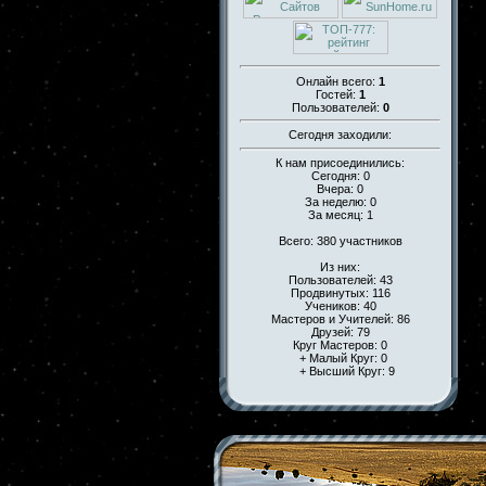
Онлайн всего:
1
Гостей:
1
Пользователей:
0
Сегодня заходили:
К нам присоединились:
Сегодня: 0
Вчера: 0
За неделю: 0
За месяц: 1
Всего: 380 участников
Из них:
Пользователей: 43
Продвинутых: 116
Учеников: 40
Мастеров и Учителей: 86
Друзей: 79
Круг Мастеров: 0
+ Малый Круг: 0
+ Высший Круг: 9