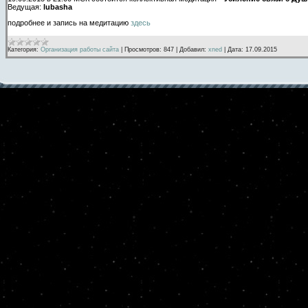
Ведущая:
lubasha
подробнее и запись на медитацию
здесь
Категория:
Организация работы сайта
|
Просмотров:
847
|
Добавил:
xned
|
Дата:
17.09.2015