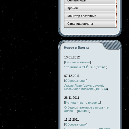
Онлайн игры
Крайон
Монитор состояния
Страница оплаты
Новое в Блогах
13.01.2012
[
Сезонное чтение
]
Что читаем СЕЙЧАС
(
8014/8
)
07.12.2011
[
Обсерватория
]
Льюис Лаво (Lewis Lavoie).
Мозаичная иллюзия
(
10155/4
)
28.11.2011
[
Истина - где то рядом...
]
О бедном вампире замолвите
слово…
(
8254/15
)
11.11.2011
[
Обсерватория
]