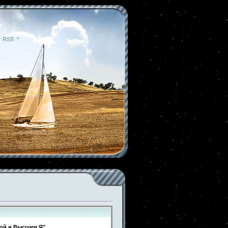
|
RSS
|
*
шой и Высшим Я"
.