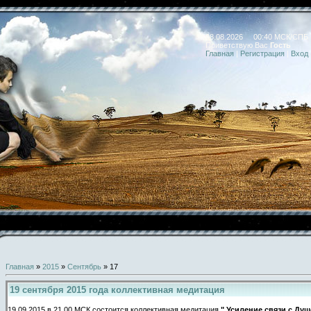
08.08.2026 00:40 МСК/СПБ
Приветствую Вас
Гость
Главная
|
Регистрация
|
Вход
Главная
»
2015
»
Сентябрь
»
17
19 сентября 2015 года коллективная медитация
19.09.2015 в 21.00 МСК состоится коллективная медитация
" Усиление связи с Ду