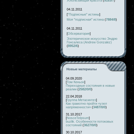
Ускользающая красота
(
9183/7
)
04.11.2011
[
"Подписные" истины
]
Моя "подписная" истина
(
7884/8
)
04.11.2011
[
Обсерватория
]
Эзотерическое искусство Эндрю
Гонсалеса (Andrew Gonzalez)
(
8952/6
)
Новые материалы
04.09.2020
[
Том Кеньон
]
Переходные состояния в новые
реалии
(
2582/0/0
)
22.04.2018
[
Группа Метасинтез
]
Как грамотно пройти «узел
напряженности»
(
3487/0/0
)
31.10.2017
[
NosceTeIpsum
]
buzlik. Особенности потоковых
состояний
(
3627/0/0
)
30.10.2017