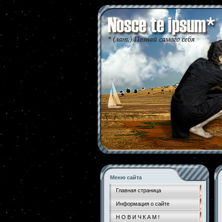
Меню сайта
Главная страница
Информация о сайте
Н О В И Ч К А М !