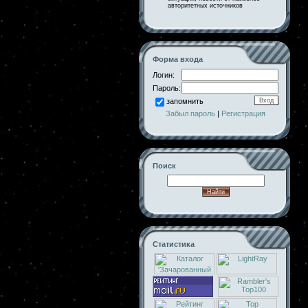
авторитетных источников
Форма входа
Логин:
Пароль:
запомнить
Забыл пароль
|
Регистрация
Поиск
Статистика