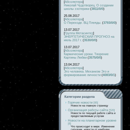
[
Абсолютера
]
Николай Чудотворец. О создании
школы эзотерики
(
3811/0/0
)
25.08.2017
[
Абсолютера
]
О Переходе. ВЦ Плеяды.
(
3793/0/0
)
13.07.2017
[
Группа Метасинтез
]
ЭНЕРГЕТИЧЕСКИЙ ПРОГНОЗ на
июль 2017 г.
(
3530/0/0
)
13.07.2017
[
Абсолютера
]
Кармические уроки. Творение
Картины Любви
(
3575/0/0
)
13.04.2017
[
Абсолютера
]
Эго человека. Механизм Эго и
формирование личности
(
4083/0/1
)
Категории раздела
Горячие новости
[95]
Новости на главную страницу
Организация работы сайта
[520]
Новости по текущей работе сайта и
предоставляемым услугам
Новости на планетарном уровне
[6]
Что происходит в мире. Изменение
ситуации, новости от наиболее