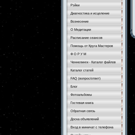
Рэйки
Диагностика и исцеление
Вознесение
О Медитации
Расписание сеансов
Помощь от Круга Мастеров
Ф О Р У М
Ченнелинги - Каталог файлов
Каталог статей
FAQ (вопрос/ответ)
Блог
Фотоальбомы
Гостевая книга
Обратная связь
Доска объявлений
Вход в миничат с телефона