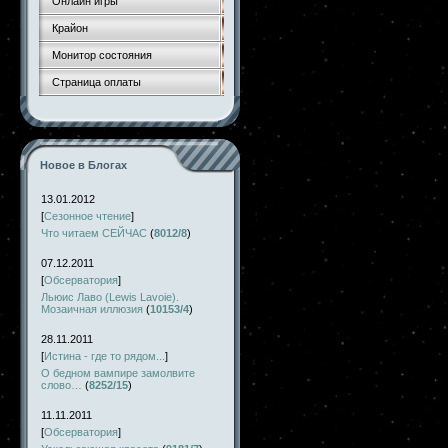
Онлайн игры
Крайон
Монитор состояния
Страница оплаты
Новое в Блогах
13.01.2012
[
Сезонное чтение
]
Что читаем СЕЙЧАС
(
8012/8
)
07.12.2011
[
Обсерватория
]
Льюис Лаво (Lewis Lavoie).
Мозаичная иллюзия
(
10153/4
)
28.11.2011
[
Истина - где то рядом...
]
О бедном вампире замолвите
слово…
(
8252/15
)
11.11.2011
[
Обсерватория
]