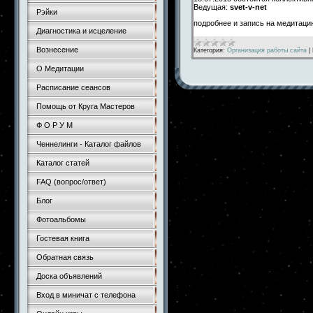
Ведущая:
svet-v-net
Рэйки
подробнее и запись на медитац
Диагностика и исцеление
Вознесение
Категория:
Организация работы сайта
|
О Медитации
Расписание сеансов
Помощь от Круга Мастеров
Ф О Р У М
Ченнелинги - Каталог файлов
Каталог статей
FAQ (вопрос/ответ)
Блог
Фотоальбомы
Гостевая книга
Обратная связь
Доска объявлений
Вход в миничат с телефона