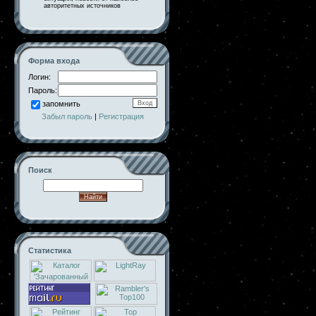
авторитетных источников
Форма входа
Логин:
Пароль:
запомнить
Забыл пароль
|
Регистрация
Поиск
Статистика