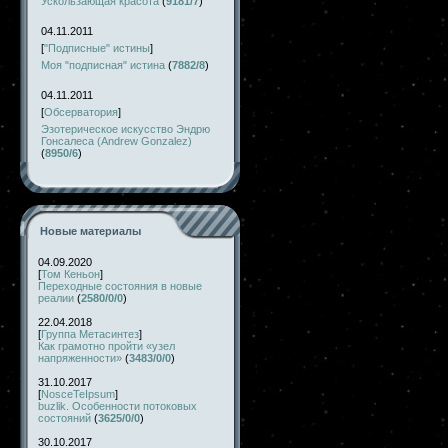
Ускользающая красота
(
9181/7
)
04.11.2011
[
"Подписные" истины
]
Моя "подписная" истина
(
7882/8
)
04.11.2011
[
Обсерватория
]
Эзотерическое искусство Эндрю
Гонсалеса (Andrew Gonzalez)
(
8950/6
)
Новые материалы
04.09.2020
[
Том Кеньон
]
Переходные состояния в новые
реалии
(
2580/0/0
)
22.04.2018
[
Группа Метасинтез
]
Как грамотно пройти «узел
напряженности»
(
3483/0/0
)
31.10.2017
[
NosceTeIpsum
]
buzlik. Особенности потоковых
состояний
(
3625/0/0
)
30.10.2017