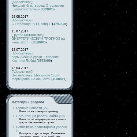
[
Абсолютера
]
Николай Чудотворец. О создании
школы эзотерики
(
3809/0/0
)
25.08.2017
[
Абсолютера
]
О Переходе. ВЦ Плеяды.
(
3792/0/0
)
13.07.2017
[
Группа Метасинтез
]
ЭНЕРГЕТИЧЕСКИЙ ПРОГНОЗ на
июль 2017 г.
(
3528/0/0
)
13.07.2017
[
Абсолютера
]
Кармические уроки. Творение
Картины Любви
(
3572/0/0
)
13.04.2017
[
Абсолютера
]
Эго человека. Механизм Эго и
формирование личности
(
4080/0/1
)
Категории раздела
Горячие новости
[95]
Новости на главную страницу
Организация работы сайта
[520]
Новости по текущей работе сайта и
предоставляемым услугам
Новости на планетарном уровне
[6]
Что происходит в мире. Изменение
ситуации, новости от наиболее