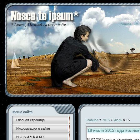
07.08.2026 
Приветствую
Главная
|
Рег
Меню сайта
Главная страница
Главная
»
2015
»
Июль
»
15
Информация о сайте
18 июля 2015 года колле
Н О В И Ч К А М !
18.07.2015 состоится коллектив