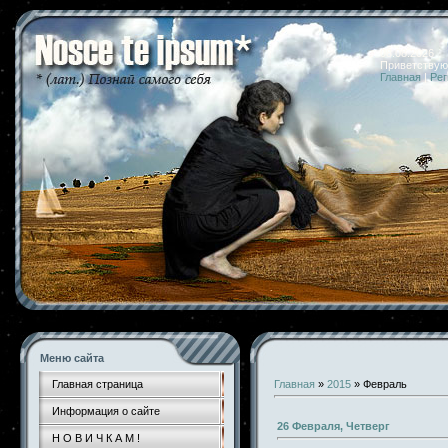
08.08.2026 
Приветствую
Главная
|
Рег
Меню сайта
Главная страница
Главная
»
2015
»
Февраль
Информация о сайте
26 Февраля, Четверг
Н О В И Ч К А М !