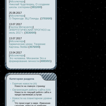
[
Абсолютера
]
Николай Чудотворец. О создании
школы эзотерики
(
3811/0/0
)
25.08.2017
[
Абсолютера
]
О Переходе. ВЦ Плеяды.
(
3793/0/0
)
13.07.2017
[
Группа Метасинтез
]
ЭНЕРГЕТИЧЕСКИЙ ПРОГНОЗ на
июль 2017 г.
(
3530/0/0
)
13.07.2017
[
Абсолютера
]
Кармические уроки. Творение
Картины Любви
(
3576/0/0
)
13.04.2017
[
Абсолютера
]
Эго человека. Механизм Эго и
формирование личности
(
4083/0/1
)
Категории раздела
Горячие новости
[95]
Новости на главную страницу
Организация работы сайта
[520]
Новости по текущей работе сайта и
предоставляемым услугам
Новости на планетарном уровне
[6]
Что происходит в мире. Изменение
ситуации, новости от наиболее