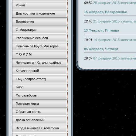
09:59
28 февраля 2015 коллекти
Рэйки
15 Февраля, Воскресенье
Диагностика и исцеление
12:40
21 февраля 2015 вэбинар 
Вознесение
О Медитации
13 Февраля, Пятница
Расписание сеансов
10:21
14 февраля 2015 коллекти
Помощь от Круга Мастеров
05 Февраля, Четверг
Ф О Р У М
16:37
07 февраля 2015 коллекти
Ченнелинги - Каталог файлов
Каталог статей
FAQ (вопрос/ответ)
Блог
Фотоальбомы
Гостевая книга
Обратная связь
Доска объявлений
Вход в миничат с телефона