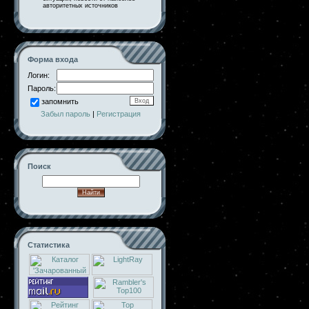
авторитетных источников
Форма входа
Логин:
Пароль:
запомнить
Забыл пароль
|
Регистрация
Поиск
Статистика