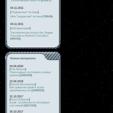
Ускользающая красота
(
9183/7
)
04.11.2011
[
"Подписные" истины
]
Моя "подписная" истина
(
7884/8
)
04.11.2011
[
Обсерватория
]
Эзотерическое искусство Эндрю
Гонсалеса (Andrew Gonzalez)
(
8953/6
)
Новые материалы
04.09.2020
[
Том Кеньон
]
Переходные состояния в новые
реалии
(
2582/0/0
)
22.04.2018
[
Группа Метасинтез
]
Как грамотно пройти «узел
напряженности»
(
3488/0/0
)
31.10.2017
[
NosceTeIpsum
]
buzlik. Особенности потоковых
состояний
(
3627/0/0
)
30.10.2017