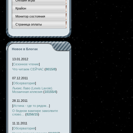
Онлайн игры
Крайон
Монитор состояния
Страница оплаты
Новое в Блогах
13.01.2012
[
Сезонное чтение
]
Что читаем СЕЙЧАС
(
8015/8
)
07.12.2011
[
Обсерватория
]
Льюис Лаво (Lewis Lavoie).
Мозаичная иллюзия
(
10155/4
)
28.11.2011
[
Истина - где то рядом...
]
О бедном вампире замолвите
слово…
(
8256/15
)
11.11.2011
[
Обсерватория
]