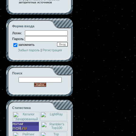
авторитетных источников
Форма входа
Логин:
Пароль:
запомнить
Забыл пароль
|
Регистрация
Поиск
Статистика