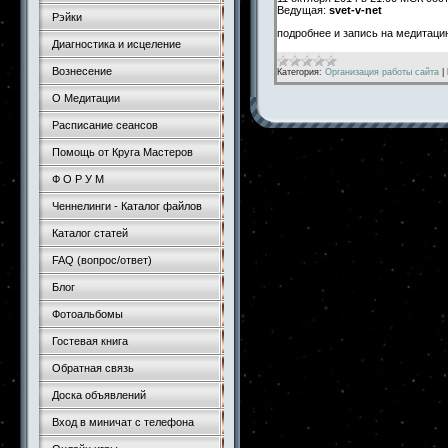
Ведущая:
svet-v-net
Рэйки
подробнее и запись на медитац
Диагностика и исцеление
Вознесение
Категория:
Организация работы сайта
|
О Медитации
Расписание сеансов
Помощь от Круга Мастеров
Ф О Р У М
Ченнелинги - Каталог файлов
Каталог статей
FAQ (вопрос/ответ)
Блог
Фотоальбомы
Гостевая книга
Обратная связь
Доска объявлений
Вход в миничат с телефона