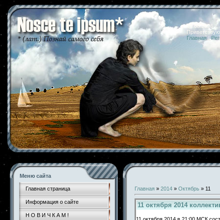
10.08.2026 
Приветствую
Главная
|
Рег
Меню сайта
Главная страница
Главная
»
2014
»
Октябрь
»
11
Информация о сайте
11 октября 2014 коллект
Н О В И Ч К А М !
11 октября 2014 в 21:00 МСК со