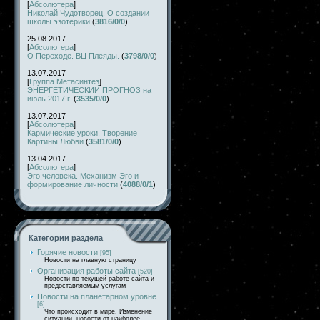
[
Абсолютера
]
Николай Чудотворец. О создании
школы эзотерики
(
3816/0/0
)
25.08.2017
[
Абсолютера
]
О Переходе. ВЦ Плеяды.
(
3798/0/0
)
13.07.2017
[
Группа Метасинтез
]
ЭНЕРГЕТИЧЕСКИЙ ПРОГНОЗ на
июль 2017 г.
(
3535/0/0
)
13.07.2017
[
Абсолютера
]
Кармические уроки. Творение
Картины Любви
(
3581/0/0
)
13.04.2017
[
Абсолютера
]
Эго человека. Механизм Эго и
формирование личности
(
4088/0/1
)
Категории раздела
Горячие новости
[95]
Новости на главную страницу
Организация работы сайта
[520]
Новости по текущей работе сайта и
предоставляемым услугам
Новости на планетарном уровне
[6]
Что происходит в мире. Изменение
ситуации, новости от наиболее