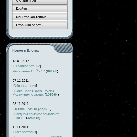
Онлайн игры
Крайон
Монитор состояния
Страница оплаты
Новое в Блогах
13.01.2012
[
Сезонное чтение
]
Что читаем СЕЙЧАС
(
8019/8
)
07.12.2011
[
Обсерватория
]
Льюис Лаво (Lewis Lavoie).
Мозаичная иллюзия
(
10158/4
)
28.11.2011
[
Истина - где то рядом...
]
О бедном вампире замолвите
слово…
(
8259/15
)
11.11.2011
[
Обсерватория
]