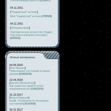
Ускользающая красота
(
9186/7
)
04.11.2011
[
"Подписные" истины
]
Моя "подписная" истина
(
7889/8
)
04.11.2011
[
Обсерватория
]
Эзотерическое искусство Эндрю
Гонсалеса (Andrew Gonzalez)
(
8956/6
)
Новые материалы
04.09.2020
[
Том Кеньон
]
Переходные состояния в новые
реалии
(
2585/0/0
)
22.04.2018
[
Группа Метасинтез
]
Как грамотно пройти «узел
напряженности»
(
3492/0/0
)
31.10.2017
[
NosceTeIpsum
]
buzlik. Особенности потоковых
состояний
(
3634/0/0
)
30.10.2017