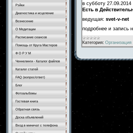
в субботу 27.09.2014
Рэйки
Есть в Действитель
Диагностика и исцеление
ведущая:
svet-v-net
Вознесение
подробнее и запись
О Медитации
Расписание сеансов
Категория:
Организация 
Помощь от Круга Мастеров
Ф О Р У М
Ченнелинги - Каталог файлов
Каталог статей
FAQ (вопрос/ответ)
Блог
Фотоальбомы
Гостевая книга
Обратная связь
Доска объявлений
Вход в миничат с телефона