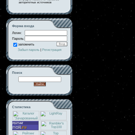
авторитетных источников
Форма входа
Логин:
Пароль:
запомнить
Забыл пароль
|
Регистрация
Поиск
Статистика