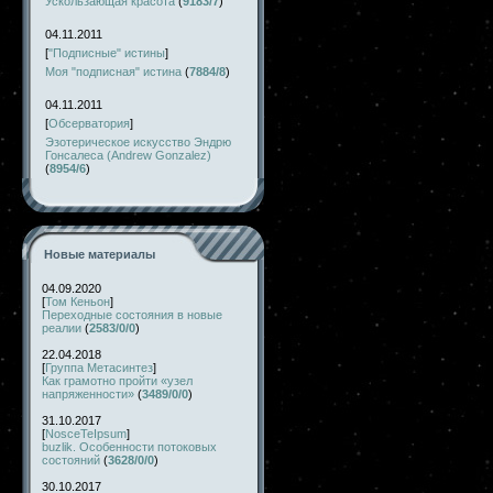
Ускользающая красота
(
9183/7
)
04.11.2011
[
"Подписные" истины
]
Моя "подписная" истина
(
7884/8
)
04.11.2011
[
Обсерватория
]
Эзотерическое искусство Эндрю
Гонсалеса (Andrew Gonzalez)
(
8954/6
)
Новые материалы
04.09.2020
[
Том Кеньон
]
Переходные состояния в новые
реалии
(
2583/0/0
)
22.04.2018
[
Группа Метасинтез
]
Как грамотно пройти «узел
напряженности»
(
3489/0/0
)
31.10.2017
[
NosceTeIpsum
]
buzlik. Особенности потоковых
состояний
(
3628/0/0
)
30.10.2017