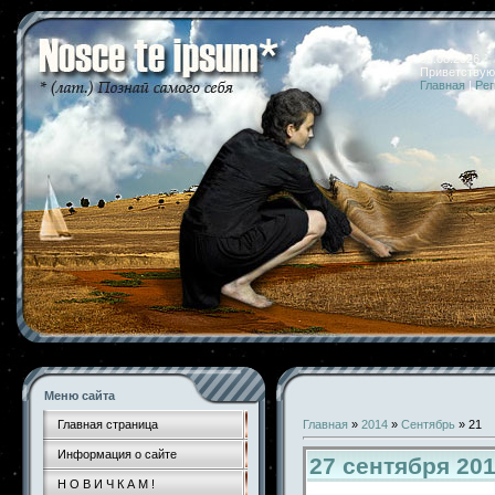
09.08.2026 
Приветствую
Главная
|
Рег
Меню сайта
Главная страница
Главная
»
2014
»
Сентябрь
»
21
Информация о сайте
27 сентября 20
Н О В И Ч К А М !