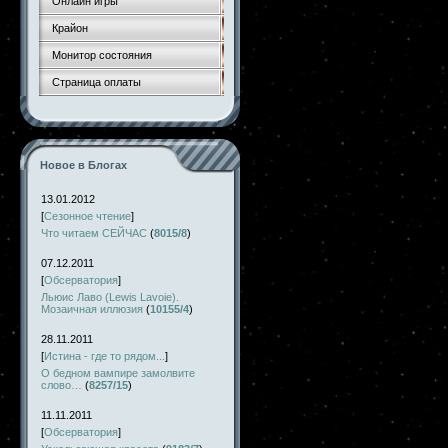
Онлайн игры
Крайон
Монитор состояния
Страница оплаты
Новое в Блогах
13.01.2012
[
Сезонное чтение
]
Что читаем СЕЙЧАС
(
8015/8
)
07.12.2011
[
Обсерватория
]
Льюис Лаво (Lewis Lavoie).
Мозаичная иллюзия
(
10155/4
)
28.11.2011
[
Истина - где то рядом...
]
О бедном вампире замолвите
слово…
(
8257/15
)
11.11.2011
[
Обсерватория
]