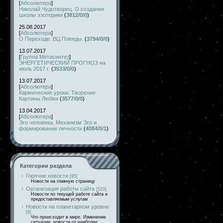
[
Абсолютера
]
Николай Чудотворец. О создании
школы эзотерики
(
3812/0/0
)
25.08.2017
[
Абсолютера
]
О Переходе. ВЦ Плеяды.
(
3794/0/0
)
13.07.2017
[
Группа Метасинтез
]
ЭНЕРГЕТИЧЕСКИЙ ПРОГНОЗ на
июль 2017 г.
(
3533/0/0
)
13.07.2017
[
Абсолютера
]
Кармические уроки. Творение
Картины Любви
(
3577/0/0
)
13.04.2017
[
Абсолютера
]
Эго человека. Механизм Эго и
формирование личности
(
4084/0/1
)
Категории раздела
Горячие новости
[95]
Новости на главную страницу
Организация работы сайта
[520]
Новости по текущей работе сайта и
предоставляемым услугам
Новости на планетарном уровне
[6]
Что происходит в мире. Изменение
ситуации, новости от наиболее