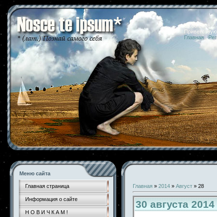
09.08.2026 
Приветствую
Главная
|
Рег
Меню сайта
Главная страница
Главная
»
2014
»
Август
»
28
Информация о сайте
30 августа 201
Н О В И Ч К А М !