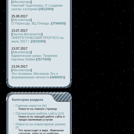
[
Абсолютера
]
Николай Чудотворец. О создании
школы эзотерики
(
3812/0/0
)
25.08.2017
[
Абсолютера
]
О Переходе. ВЦ Плеяды.
(
3794/0/0
)
13.07.2017
[
Группа Метасинтез
]
ЭНЕРГЕТИЧЕСКИЙ ПРОГНОЗ на
июль 2017 г.
(
3533/0/0
)
13.07.2017
[
Абсолютера
]
Кармические уроки. Творение
Картины Любви
(
3577/0/0
)
13.04.2017
[
Абсолютера
]
Эго человека. Механизм Эго и
формирование личности
(
4084/0/1
)
Категории раздела
Горячие новости
[95]
Новости на главную страницу
Организация работы сайта
[520]
Новости по текущей работе сайта и
предоставляемым услугам
Новости на планетарном уровне
[6]
Что происходит в мире. Изменение
ситуации, новости от наиболее