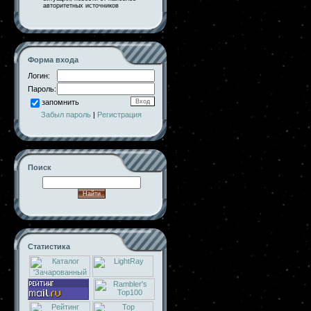
авторитетных источников
Форма входа
Логин:
Пароль:
запомнить
Забыл пароль
|
Регистрация
Поиск
Статистика