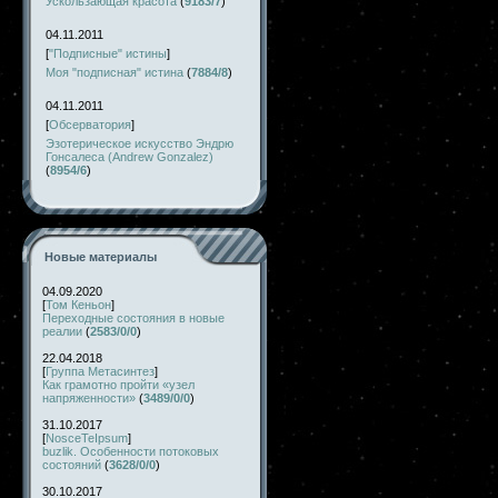
Ускользающая красота
(
9183/7
)
04.11.2011
[
"Подписные" истины
]
Моя "подписная" истина
(
7884/8
)
04.11.2011
[
Обсерватория
]
Эзотерическое искусство Эндрю
Гонсалеса (Andrew Gonzalez)
(
8954/6
)
Новые материалы
04.09.2020
[
Том Кеньон
]
Переходные состояния в новые
реалии
(
2583/0/0
)
22.04.2018
[
Группа Метасинтез
]
Как грамотно пройти «узел
напряженности»
(
3489/0/0
)
31.10.2017
[
NosceTeIpsum
]
buzlik. Особенности потоковых
состояний
(
3628/0/0
)
30.10.2017