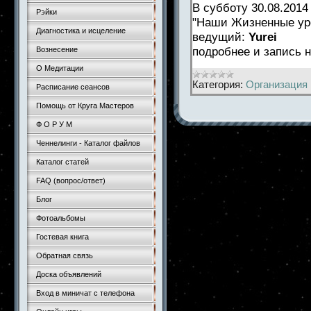
В субботу 30.08.2014
Рэйки
"Наши Жизненные уро
Диагностика и исцеление
ведущий:
Yurei
подробнее и запись
Вознесение
О Медитации
Категория:
Организация 
Расписание сеансов
Помощь от Круга Мастеров
Ф О Р У М
Ченнелинги - Каталог файлов
Каталог статей
FAQ (вопрос/ответ)
Блог
Фотоальбомы
Гостевая книга
Обратная связь
Доска объявлений
Вход в миничат с телефона