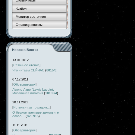
Онлайн игры
Крайон
Монитор состояния
Страница оплаты
Новое в Блогах
13.01.2012
[
Сезонное чтение
]
Что читаем СЕЙЧАС
(
8015/8
)
07.12.2011
[
Обсерватория
]
Льюис Лаво (Lewis Lavoie).
Мозаичная иллюзия
(
10155/4
)
28.11.2011
[
Истина - где то рядом...
]
О бедном вампире замолвите
слово…
(
8257/15
)
11.11.2011
[
Обсерватория
]