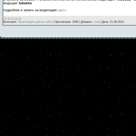
ведущая:
lubasha
подробнее и запись на медитацию
здесь
Категория:
Организация работы сайта
|
Просмотров:
1000
|
Добавил:
xned
|
Дата:
21.08.2014