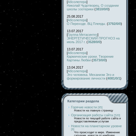
[
Абсолютера
]
Николай Чудотворец. О создании
школы эзотерики
(
3810/0/0
)
25.08.2017
[
Абсолютера
]
О Переходе. ВЦ Плеяды.
(
3792/0/0
)
13.07.2017
[
Группа Метасинтез
]
ЭНЕРГЕТИЧЕСКИЙ ПРОГНОЗ на
июль 2017 г.
(
3528/0/0
)
13.07.2017
[
Абсолютера
]
Кармические уроки. Творение
Картины Любви
(
3573/0/0
)
13.04.2017
[
Абсолютера
]
Эго человека. Механизм Эго и
формирование личности
(
4081/0/1
)
Категории раздела
Горячие новости
[95]
Новости на главную страницу
Организация работы сайта
[520]
Новости по текущей работе сайта и
предоставляемым услугам
Новости на планетарном уровне
[6]
Что происходит в мире. Изменение
ситуации, новости от наиболее