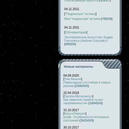
Ускользающая красота
(
9181/7
)
04.11.2011
[
"Подписные" истины
]
Моя "подписная" истина
(
7882/8
)
04.11.2011
[
Обсерватория
]
Эзотерическое искусство Эндрю
Гонсалеса (Andrew Gonzalez)
(
8950/6
)
Новые материалы
04.09.2020
[
Том Кеньон
]
Переходные состояния в новые
реалии
(
2580/0/0
)
22.04.2018
[
Группа Метасинтез
]
Как грамотно пройти «узел
напряженности»
(
3484/0/0
)
31.10.2017
[
NosceTeIpsum
]
buzlik. Особенности потоковых
состояний
(
3625/0/0
)
30.10.2017