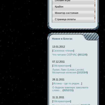
Онлайн игры
Крайон
Монитор состояния
Страница оплаты
Новое в Блогах
13.01.2012
[
Сезонное чтение
]
Что читаем СЕЙЧАС
(
8012/8
)
07.12.2011
[
Обсерватория
]
Льюис Лаво (Lewis Lavoie).
Мозаичная иллюзия
(
10153/4
)
28.11.2011
[
Истина - где то рядом...
]
О бедном вампире замолвите
слово…
(
8252/15
)
11.11.2011
[
Обсерватория
]