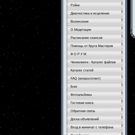
Рэйки
Диагностика и исцеление
Вознесение
О Медитации
Расписание сеансов
Помощь от Круга Мастеров
Ф О Р У М
Ченнелинги - Каталог файлов
Каталог статей
FAQ (вопрос/ответ)
Блог
Фотоальбомы
Гостевая книга
Обратная связь
Доска объявлений
Вход в миничат с телефона