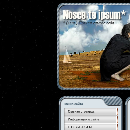
Меню сайта
Главная страница
Информация о сайте
Н О В И Ч К А М !