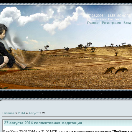
07.08.2026 18:58 МСК/СПБ
Приветствую Вас
Гость
Главная
|
Регистрация
|
Вход
Главная
»
2014
»
Август
»
21
23 августа 2014 коллективная медитация
В субботу 23.08.2014 г. в 21.00 МСК состоится коллективная медитация
"
Любовь -
э