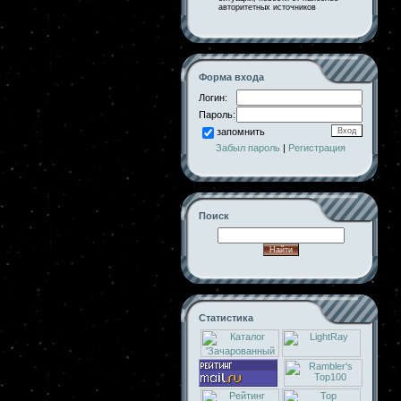
авторитетных источников
Форма входа
Логин:
Пароль:
запомнить
Забыл пароль
|
Регистрация
Поиск
Статистика