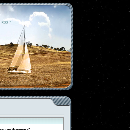
|
RSS
|
*
нергия Источника"