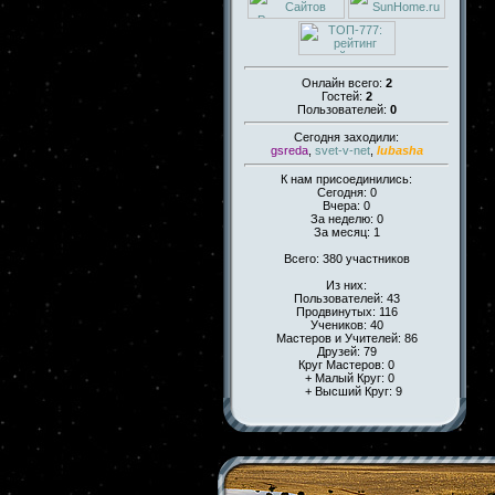
Онлайн всего:
2
Гостей:
2
Пользователей:
0
Сегодня заходили:
gsreda
,
svet-v-net
,
lubasha
К нам присоединились:
Сегодня: 0
Вчера: 0
За неделю: 0
За месяц: 1
Всего: 380 участников
Из них:
Пользователей: 43
Продвинутых: 116
Учеников: 40
Мастеров и Учителей: 86
Друзей: 79
Круг Мастеров: 0
+ Малый Круг: 0
+ Высший Круг: 9