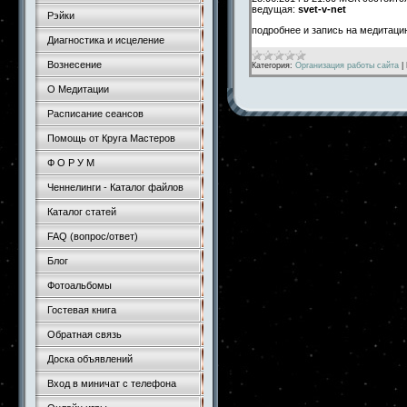
ведущая:
svet-v-net
Рэйки
подробнее и запись на медитац
Диагностика и исцеление
Вознесение
Категория:
Организация работы сайта
|
О Медитации
Расписание сеансов
Помощь от Круга Мастеров
Ф О Р У М
Ченнелинги - Каталог файлов
Каталог статей
FAQ (вопрос/ответ)
Блог
Фотоальбомы
Гостевая книга
Обратная связь
Доска объявлений
Вход в миничат с телефона