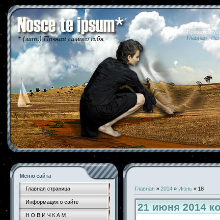
08.08.2026 
Приветствую
Главная
|
Рег
Меню сайта
Главная страница
Главная
»
2014
»
Июнь
»
18
Информация о сайте
21 июня 2014 к
Н О В И Ч К А М !