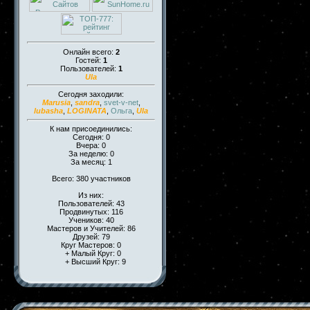
Онлайн всего:
2
Гостей:
1
Пользователей:
1
Ula
Сегодня заходили:
Marusia
,
sandra
,
svet-v-net
,
lubasha
,
LOGINATA
,
Ольга
,
Ula
К нам присоединились:
Сегодня: 0
Вчера: 0
За неделю: 0
За месяц: 1
Всего: 380 участников
Из них:
Пользователей: 43
Продвинутых: 116
Учеников: 40
Мастеров и Учителей: 86
Друзей: 79
Круг Мастеров: 0
+ Малый Круг: 0
+ Высший Круг: 9