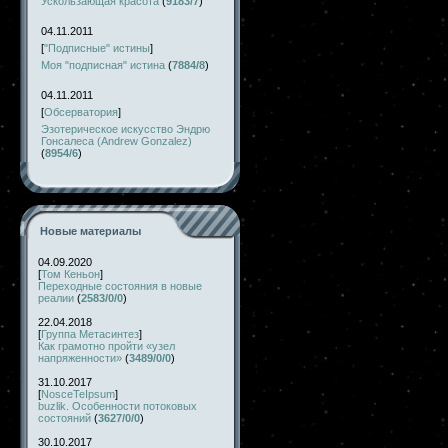
Ускользающая красота
(
9183/7
)
04.11.2011
[
"Подписные" истины
]
Моя "подписная" истина
(
7884/8
)
04.11.2011
[
Обсерватория
]
Эзотерическое искусство Эндрю
Гонсалеса (Andrew Gonzalez)
(
8954/6
)
Новые материалы
04.09.2020
[
Том Кеньон
]
Переходные состояния в новые
реалии
(
2583/0/0
)
22.04.2018
[
Группа Метасинтез
]
Как грамотно пройти «узел
напряженности»
(
3489/0/0
)
31.10.2017
[
NosceTeIpsum
]
buzlik. Особенности потоковых
состояний
(
3627/0/0
)
30.10.2017