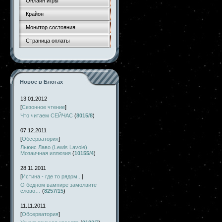
Онлайн игры
Крайон
Монитор состояния
Страница оплаты
Новое в Блогах
13.01.2012
[
Сезонное чтение
]
Что читаем СЕЙЧАС
(
8015/8
)
07.12.2011
[
Обсерватория
]
Льюис Лаво (Lewis Lavoie).
Мозаичная иллюзия
(
10155/4
)
28.11.2011
[
Истина - где то рядом...
]
О бедном вампире замолвите
слово…
(
8257/15
)
11.11.2011
[
Обсерватория
]