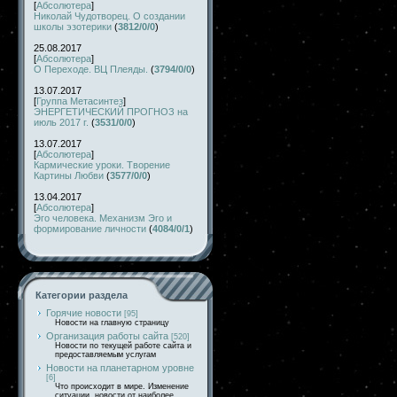
[
Абсолютера
]
Николай Чудотворец. О создании
школы эзотерики
(
3812/0/0
)
25.08.2017
[
Абсолютера
]
О Переходе. ВЦ Плеяды.
(
3794/0/0
)
13.07.2017
[
Группа Метасинтез
]
ЭНЕРГЕТИЧЕСКИЙ ПРОГНОЗ на
июль 2017 г.
(
3531/0/0
)
13.07.2017
[
Абсолютера
]
Кармические уроки. Творение
Картины Любви
(
3577/0/0
)
13.04.2017
[
Абсолютера
]
Эго человека. Механизм Эго и
формирование личности
(
4084/0/1
)
Категории раздела
Горячие новости
[95]
Новости на главную страницу
Организация работы сайта
[520]
Новости по текущей работе сайта и
предоставляемым услугам
Новости на планетарном уровне
[6]
Что происходит в мире. Изменение
ситуации, новости от наиболее