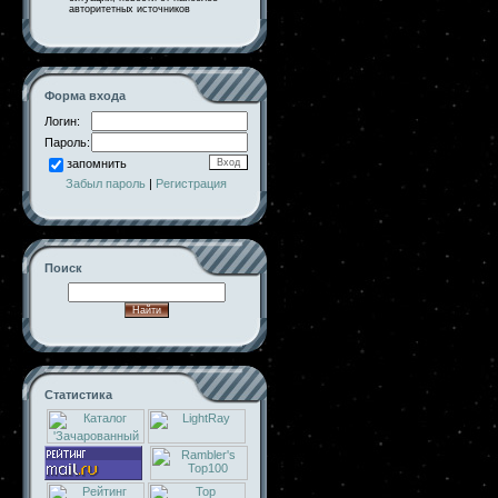
авторитетных источников
Форма входа
Логин:
Пароль:
запомнить
Забыл пароль
|
Регистрация
Поиск
Статистика