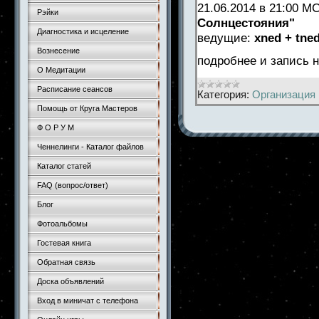
21.06.2014 в 21:00 
Рэйки
Солнцестояния"
Диагностика и исцеление
ведущие:
xned + tned
Вознесение
подробнее и запись
О Медитации
Расписание сеансов
Категория:
Организация 
Помощь от Круга Мастеров
Ф О Р У М
Ченнелинги - Каталог файлов
Каталог статей
FAQ (вопрос/ответ)
Блог
Фотоальбомы
Гостевая книга
Обратная связь
Доска объявлений
Вход в миничат с телефона