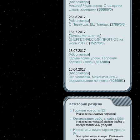
[
Абсолютера
]
Николай Чудотворец. О создании
школы эзотерики
(
3808/0/0
)
25.08.2017
[
Абсолютера
]
О Переходе. ВЦ Плеяды.
(
3789/0/0
)
13.07.2017
[
Группа Метасинтез
]
ЭНЕРГЕТИЧЕСКИЙ ПРОГНОЗ на
июль 2017 г.
(
3527/0/0
)
13.07.2017
[
Абсолютера
]
Кармические уроки. Творение
Картины Любви
(
3572/0/0
)
13.04.2017
[
Абсолютера
]
Эго человека. Механизм Эго и
формирование личности
(
4080/0/1
)
Категории раздела
Горячие новости
[95]
Новости на главную страницу
Организация работы сайта
[520]
Новости по текущей работе сайта и
предоставляемым услугам
Новости на планетарном уровне
[6]
Что происходит в мире. Изменение
ситуации, новости от наиболее