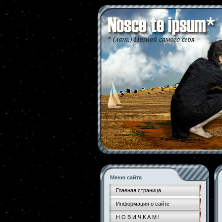
Меню сайта
Главная страница
Информация о сайте
Н О В И Ч К А М !