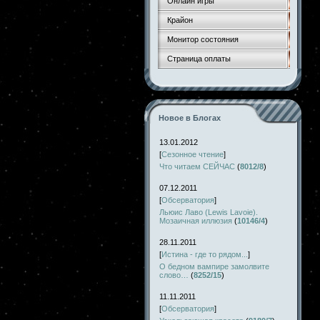
Онлайн игры
Крайон
Монитор состояния
Страница оплаты
Новое в Блогах
13.01.2012
[
Сезонное чтение
]
Что читаем СЕЙЧАС
(
8012/8
)
07.12.2011
[
Обсерватория
]
Льюис Лаво (Lewis Lavoie).
Мозаичная иллюзия
(
10146/4
)
28.11.2011
[
Истина - где то рядом...
]
О бедном вампире замолвите
слово…
(
8252/15
)
11.11.2011
[
Обсерватория
]