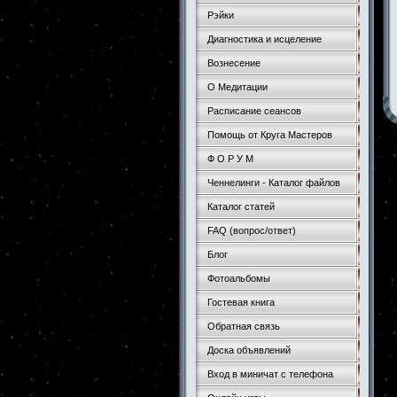
Рэйки
Диагностика и исцеление
Вознесение
О Медитации
Расписание сеансов
Помощь от Круга Мастеров
Ф О Р У М
Ченнелинги - Каталог файлов
Каталог статей
FAQ (вопрос/ответ)
Блог
Фотоальбомы
Гостевая книга
Обратная связь
Доска объявлений
Вход в миничат с телефона