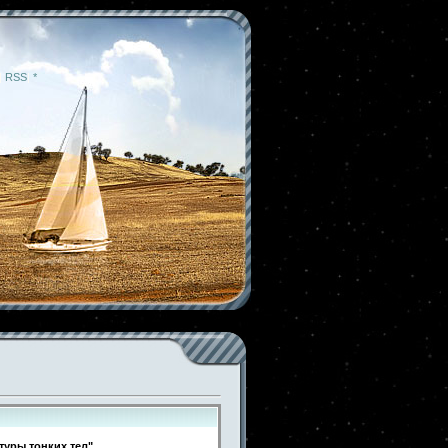
|
RSS
|
*
туры тонких тел"