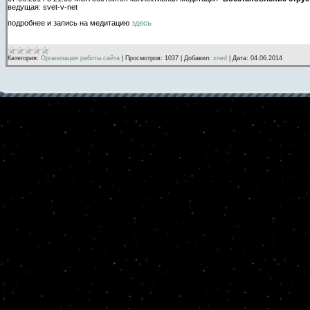
ведущая: svet-v-net
подробнее и запись на медитацию
здесь
Категория:
Организация работы сайта
|
Просмотров:
1037
|
Добавил:
xned
|
Дата:
04.06.2014