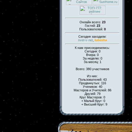
Онлайн всего:
23
Гостей:
23
Пользователей:
0
Сегодня заходили:
svet-v-net
,
lubasha
К нам присоединились:
Сегодня: 0
Вчера: 0
За неделю: 0
За месяц: 1
Всего: 380 участников
Из них:
Пользователей: 43
Продвинутых: 116
Учеников: 40
Мастеров и Учителей: 86
Друзей: 79
Круг Мастеров: 0
+ Малый Круг: 0
+ Высший Круг: 9