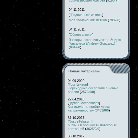
Ускользающая красота
(
9180/7
)
04.11.2011
[
"Подписные" истины
]
Моя "подписная" истина
(
7882/8
)
04.11.2011
[
Обсерватория
]
Эзотерическое искусство Эндрю
Гонсалеса (Andrew Gonzalez)
(
8947/6
)
Новые материалы
04.09.2020
[
Том Кеньон
]
Переходные состояния в новые
реалии
(
2579/0/0
)
22.04.2018
[
Группа Метасинтез
]
Как грамотно пройти «узел
напряженности»
(
3483/0/0
)
31.10.2017
[
NosceTeIpsum
]
buzlik. Особенности потоковых
состояний
(
3625/0/0
)
30.10.2017