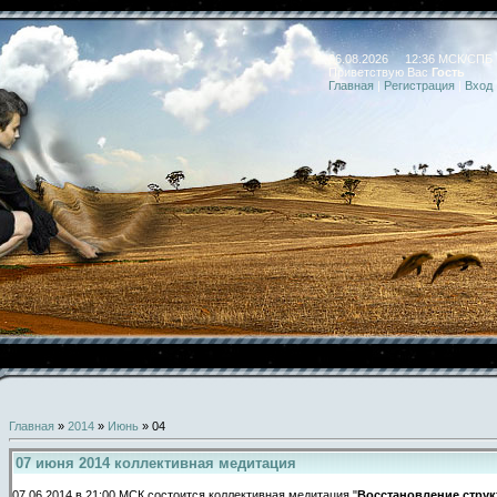
06.08.2026 12:36 МСК/СПБ
Приветствую Вас
Гость
Главная
|
Регистрация
|
Вход
Главная
»
2014
»
Июнь
»
04
07 июня 2014 коллективная медитация
07.06.2014 в 21:00 МСК состоится коллективная медитация "
Восстановление струк