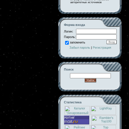
авторитетных источников
Форма входа
Логин:
Пароль:
запомнить
Забыл пароль
|
Регистрация
Поиск
Статистика