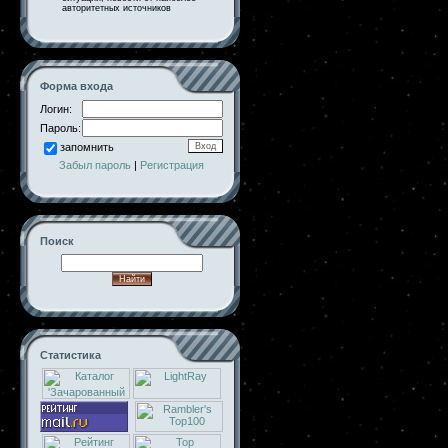
авторитетных источников
Форма входа
Логин:
Пароль:
запомнить
Забыл пароль
|
Регистрация
Поиск
Статистика