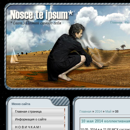
07.08.2026 
Приветствую
Главная
|
Рег
Меню сайта
Главная страница
Главная
»
2014
»
Май
»
08
Информация о сайте
10 мая 2014 коллективна
Н О В И Ч К А М !
10.05. 2014 в в 21:00 МСК состо