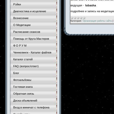
Рэйки
ведущая -
lubasha
подробнее и запись на медитац
Диагностика и исцеление
Вознесение
Категория:
Организация работы сайта
|
О Медитации
Расписание сеансов
Помощь от Круга Мастеров
Ф О Р У М
Ченнелинги - Каталог файлов
Каталог статей
FAQ (вопрос/ответ)
Блог
Фотоальбомы
Гостевая книга
Обратная связь
Доска объявлений
Вход в миничат с телефона