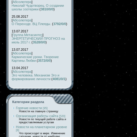
[
Абсолютера
]
Николай Чудотворец. О создании
школы эзотерики
(
3810/0/0
)
25.08.2017
[
Абсолютера
]
О Переходе. ВЦ Плеяды.
(
3792/0/0
)
13.07.2017
[
Группа Метасинтез
]
ЭНЕРГЕТИЧЕСКИЙ ПРОГНОЗ на
июль 2017 г.
(
3528/0/0
)
13.07.2017
[
Абсолютера
]
Кармические уроки. Творение
Картины Любви
(
3572/0/0
)
13.04.2017
[
Абсолютера
]
Эго человека. Механизм Эго и
формирование личности
(
4081/0/1
)
Категории раздела
Горячие новости
[95]
Новости на главную страницу
Организация работы сайта
[520]
Новости по текущей работе сайта и
предоставляемым услугам
Новости на планетарном уровне
[6]
Что происходит в мире. Изменение
ситуации, новости от наиболее