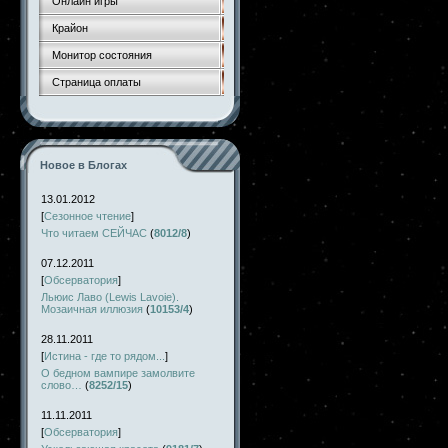
Онлайн игры
Крайон
Монитор состояния
Страница оплаты
Новое в Блогах
13.01.2012
[
Сезонное чтение
]
Что читаем СЕЙЧАС
(
8012/8
)
07.12.2011
[
Обсерватория
]
Льюис Лаво (Lewis Lavoie).
Мозаичная иллюзия
(
10153/4
)
28.11.2011
[
Истина - где то рядом...
]
О бедном вампире замолвите
слово…
(
8252/15
)
11.11.2011
[
Обсерватория
]