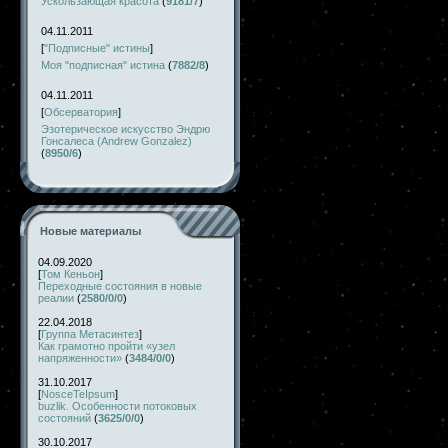
Ускользающая красота
(
9181/7
)
04.11.2011
[
"Подписные" истины
]
Моя "подписная" истина
(
7882/8
)
04.11.2011
[
Обсерватория
]
Эзотерическое искусство Эндрю
Гонсалеса (Andrew Gonzalez)
(
8950/6
)
Новые материалы
04.09.2020
[
Том Кеньон
]
Переходные состояния в новые
реалии
(
2580/0/0
)
22.04.2018
[
Группа Метасинтез
]
Как грамотно пройти «узел
напряженности»
(
3484/0/0
)
31.10.2017
[
NosceTeIpsum
]
buzlik. Особенности потоковых
состояний
(
3625/0/0
)
30.10.2017