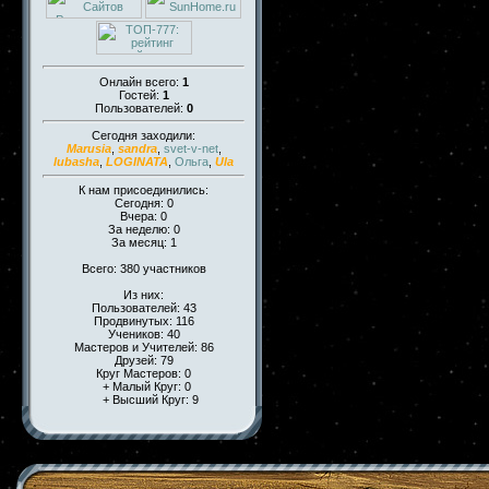
Онлайн всего:
1
Гостей:
1
Пользователей:
0
Сегодня заходили:
Marusia
,
sandra
,
svet-v-net
,
lubasha
,
LOGINATA
,
Ольга
,
Ula
К нам присоединились:
Сегодня: 0
Вчера: 0
За неделю: 0
За месяц: 1
Всего: 380 участников
Из них:
Пользователей: 43
Продвинутых: 116
Учеников: 40
Мастеров и Учителей: 86
Друзей: 79
Круг Мастеров: 0
+ Малый Круг: 0
+ Высший Круг: 9