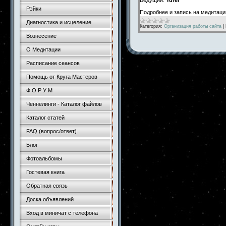
Рэйки
Подробнее и запись на медитац
Диагностика и исцеление
Категория:
Организация работы сайта
|
Вознесение
О Медитации
Расписание сеансов
Помощь от Круга Мастеров
Ф О Р У М
Ченнелинги - Каталог файлов
Каталог статей
FAQ (вопрос/ответ)
Блог
Фотоальбомы
Гостевая книга
Обратная связь
Доска объявлений
Вход в миничат с телефона