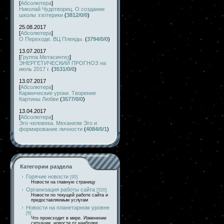
[
Абсолютера
]
Николай Чудотворец. О создании
школы эзотерики
(
3812/0/0
)
25.08.2017
[
Абсолютера
]
О Переходе. ВЦ Плеяды.
(
3794/0/0
)
13.07.2017
[
Группа Метасинтез
]
ЭНЕРГЕТИЧЕСКИЙ ПРОГНОЗ на
июль 2017 г.
(
3531/0/0
)
13.07.2017
[
Абсолютера
]
Кармические уроки. Творение
Картины Любви
(
3577/0/0
)
13.04.2017
[
Абсолютера
]
Эго человека. Механизм Эго и
формирование личности
(
4084/0/1
)
Категории раздела
Горячие новости
[95]
Новости на главную страницу
Организация работы сайта
[520]
Новости по текущей работе сайта и
предоставляемым услугам
Новости на планетарном уровне
[6]
Что происходит в мире. Изменение
ситуации, новости от наиболее