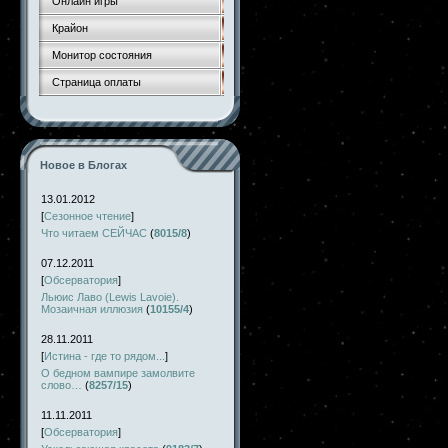
Онлайн игры
Крайон
Монитор состояния
Страница оплаты
Новое в Блогах
13.01.2012
[
Сезонное чтение
]
Что читаем СЕЙЧАС
(
8015/8
)
07.12.2011
[
Обсерватория
]
Льюис Лаво (Lewis Lavoie).
Мозаичная иллюзия
(
10155/4
)
28.11.2011
[
Истина - где то рядом...
]
О бедном вампире замолвите
слово…
(
8257/15
)
11.11.2011
[
Обсерватория
]