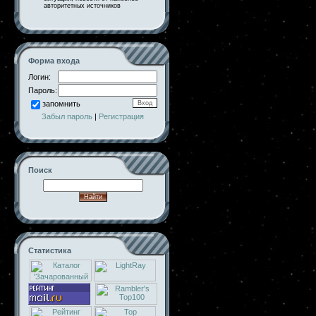
авторитетных источников
Форма входа
Логин:
Пароль:
запомнить
Забыл пароль
|
Регистрация
Поиск
Статистика