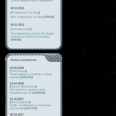
Ускользающая красота
(
9183/7
)
04.11.2011
[
"Подписные" истины
]
Моя "подписная" истина
(
7884/8
)
04.11.2011
[
Обсерватория
]
Эзотерическое искусство Эндрю
Гонсалеса (Andrew Gonzalez)
(
8954/6
)
Новые материалы
04.09.2020
[
Том Кеньон
]
Переходные состояния в новые
реалии
(
2583/0/0
)
22.04.2018
[
Группа Метасинтез
]
Как грамотно пройти «узел
напряженности»
(
3489/0/0
)
31.10.2017
[
NosceTeIpsum
]
buzlik. Особенности потоковых
состояний
(
3627/0/0
)
30.10.2017