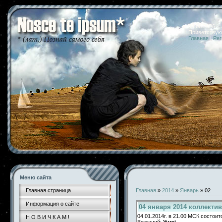
08.08.2026 
Приветствую
Главная
|
Рег
Меню сайта
Главная страница
Главная
»
2014
»
Январь
»
02
Информация о сайте
04 января 2014 коллекти
04.01.2014г. в 21.00 МСК состои
Н О В И Ч К А М !
Ведущий:
Yurei