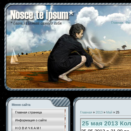
10.08.2026 
Приветствую
Главная
|
Рег
Меню сайта
Главная страница
Главная
»
2013
»
Май
»
25
Информация о сайте
25 мая 2013 Ко
Н О В И Ч К А М !