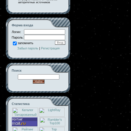
авторитетных источников
Форма входа
Логин:
Пароль:
запомнить
Забыл пароль
|
Регистрация
Поиск
Статистика