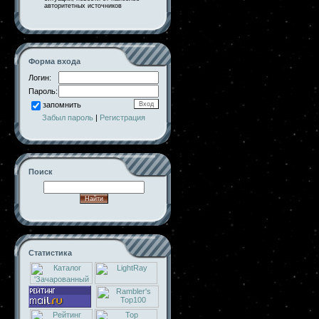
авторитетных источников
Форма входа
Логин:
Пароль:
запомнить
Забыл пароль
|
Регистрация
Поиск
Статистика