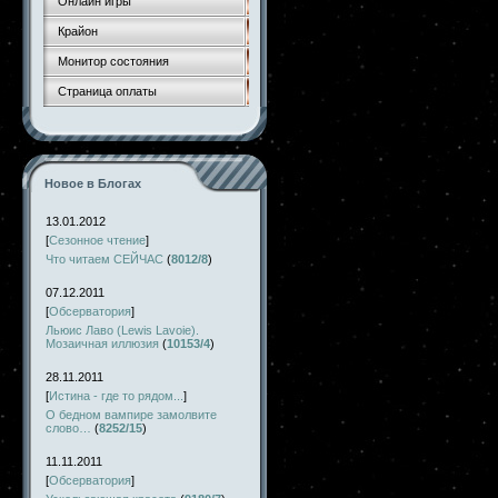
Онлайн игры
Крайон
Монитор состояния
Страница оплаты
Новое в Блогах
13.01.2012
[
Сезонное чтение
]
Что читаем СЕЙЧАС
(
8012/8
)
07.12.2011
[
Обсерватория
]
Льюис Лаво (Lewis Lavoie).
Мозаичная иллюзия
(
10153/4
)
28.11.2011
[
Истина - где то рядом...
]
О бедном вампире замолвите
слово…
(
8252/15
)
11.11.2011
[
Обсерватория
]