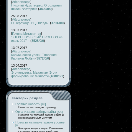
[
Абсолютера
]
Николай Чудотворец. О создании
школы эзотерики
(
3809/0/0
)
25.08.2017
[
Абсолютера
]
О Переходе. ВЦ Плеяды.
(
3791/0/0
)
13.07.2017
[
Группа Метасинтез
]
ЭНЕРГЕТИЧЕСКИЙ ПРОГНОЗ на
июль 2017 г.
(
3528/0/0
)
13.07.2017
[
Абсолютера
]
Кармические уроки. Творение
Картины Любви
(
3572/0/0
)
13.04.2017
[
Абсолютера
]
Эго человека. Механизм Эго и
формирование личности
(
4080/0/1
)
Категории раздела
Горячие новости
[95]
Новости на главную страницу
Организация работы сайта
[520]
Новости по текущей работе сайта и
предоставляемым услугам
Новости на планетарном уровне
[6]
Что происходит в мире. Изменение
ситуации, новости от наиболее