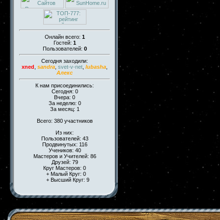
Онлайн всего:
1
Гостей:
1
Пользователей:
0
Сегодня заходили:
xned
,
sandra
,
svet-v-net
,
lubasha
,
Алекс
К нам присоединились:
Сегодня: 0
Вчера: 0
За неделю: 0
За месяц: 1
Всего: 380 участников
Из них:
Пользователей: 43
Продвинутых: 116
Учеников: 40
Мастеров и Учителей: 86
Друзей: 79
Круг Мастеров: 0
+ Малый Круг: 0
+ Высший Круг: 9