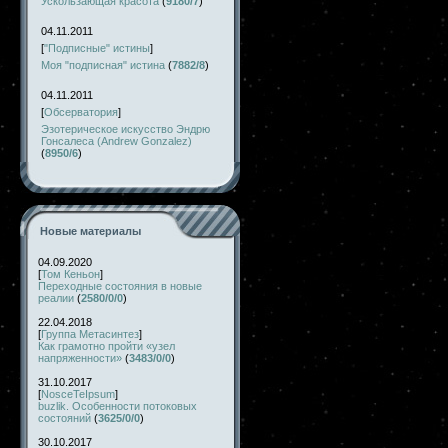
Ускользающая красота
(
9180/7
)
04.11.2011
[
"Подписные" истины
]
Моя "подписная" истина
(
7882/8
)
04.11.2011
[
Обсерватория
]
Эзотерическое искусство Эндрю
Гонсалеса (Andrew Gonzalez)
(
8950/6
)
Новые материалы
04.09.2020
[
Том Кеньон
]
Переходные состояния в новые
реалии
(
2580/0/0
)
22.04.2018
[
Группа Метасинтез
]
Как грамотно пройти «узел
напряженности»
(
3483/0/0
)
31.10.2017
[
NosceTeIpsum
]
buzlik. Особенности потоковых
состояний
(
3625/0/0
)
30.10.2017