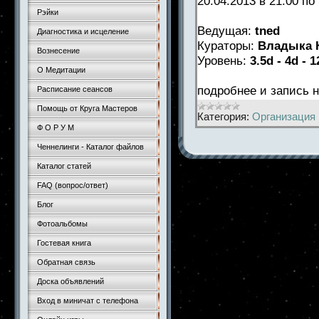
20.04.2013 в 21.00 п
Рэйки
Ведущая:
tned
Диагностика и исцеление
Кураторы:
Владыка К
Вознесение
Уровень:
3.5d - 4d - 1
О Медитации
подробнее и запись
Расписание сеансов
Помощь от Круга Мастеров
Категория:
Организация 
Ф О Р У М
Ченнелинги - Каталог файлов
Каталог статей
FAQ (вопрос/ответ)
Блог
Фотоальбомы
Гостевая книга
Обратная связь
Доска объявлений
Вход в миничат с телефона