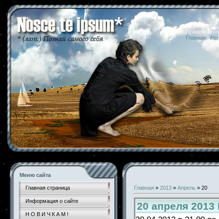
07.08.2026 
Приветствую
Главная
|
Рег
Меню сайта
Главная страница
Главная
»
2013
»
Апрель
»
20
Информация о сайте
20 апреля 2013
Н О В И Ч К А М !