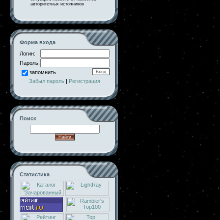
авторитетных источников
Форма входа
Логин:
Пароль:
запомнить
Забыл пароль
|
Регистрация
Поиск
Статистика