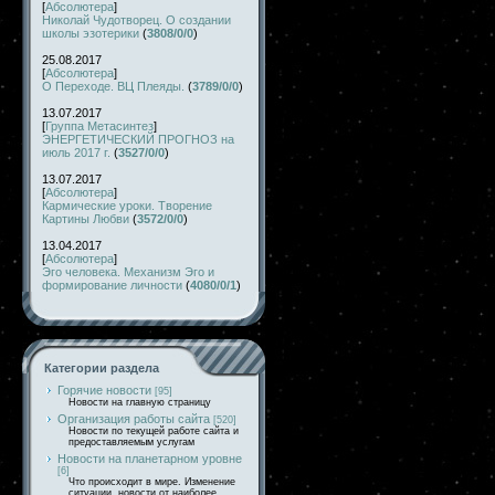
[
Абсолютера
]
Николай Чудотворец. О создании
школы эзотерики
(
3808/0/0
)
25.08.2017
[
Абсолютера
]
О Переходе. ВЦ Плеяды.
(
3789/0/0
)
13.07.2017
[
Группа Метасинтез
]
ЭНЕРГЕТИЧЕСКИЙ ПРОГНОЗ на
июль 2017 г.
(
3527/0/0
)
13.07.2017
[
Абсолютера
]
Кармические уроки. Творение
Картины Любви
(
3572/0/0
)
13.04.2017
[
Абсолютера
]
Эго человека. Механизм Эго и
формирование личности
(
4080/0/1
)
Категории раздела
Горячие новости
[95]
Новости на главную страницу
Организация работы сайта
[520]
Новости по текущей работе сайта и
предоставляемым услугам
Новости на планетарном уровне
[6]
Что происходит в мире. Изменение
ситуации, новости от наиболее