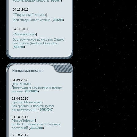
Ускользающая красота
(
9180/7
)
04.11.2011
[
"Подписные" истины
]
Моя "подписная" истина
(
7882/8
)
04.11.2011
[
Обсерватория
]
Эзотерическое искусство Эндрю
Гонсалеса (Andrew Gonzalez)
(
8947/6
)
Новые материалы
04.09.2020
[
Том Кеньон
]
Переходные состояния в новые
реалии
(
2579/0/0
)
22.04.2018
[
Группа Метасинтез
]
Как грамотно пройти «узел
напряженности»
(
3483/0/0
)
31.10.2017
[
NosceTeIpsum
]
buzlik. Особенности потоковых
состояний
(
3625/0/0
)
30.10.2017