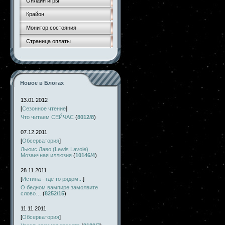
Онлайн игры
Крайон
Монитор состояния
Страница оплаты
Новое в Блогах
13.01.2012
[
Сезонное чтение
]
Что читаем СЕЙЧАС
(
8012/8
)
07.12.2011
[
Обсерватория
]
Льюис Лаво (Lewis Lavoie).
Мозаичная иллюзия
(
10146/4
)
28.11.2011
[
Истина - где то рядом...
]
О бедном вампире замолвите
слово…
(
8252/15
)
11.11.2011
[
Обсерватория
]