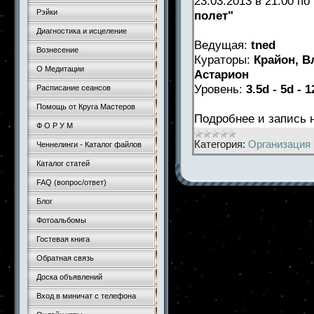
23.03.2013 в 21.00 п
Рэйки
полет"
Диагностика и исцеление
Ведущая:
tned
Вознесение
Кураторы:
Крайон, В
О Медитации
Астарион
Уровень:
3.5d - 5d - 1
Расписание сеансов
Помощь от Круга Мастеров
Подробнее и запись
Ф О Р У М
Категория:
Организация 
Ченнелинги - Каталог файлов
Каталог статей
FAQ (вопрос/ответ)
Блог
Фотоальбомы
Гостевая книга
Обратная связь
Доска объявлений
Вход в миничат с телефона