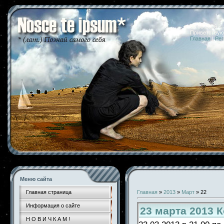
06.08.2026 
Приветствую
Главная
|
Рег
Меню сайта
Главная страница
Главная
»
2013
»
Март
»
22
Информация о сайте
23 марта 2013 
Н О В И Ч К А М !