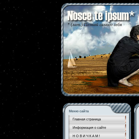
Меню сайта
Главная страница
Информация о сайте
Н О В И Ч К А М !