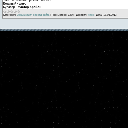
Ведущий -
xned
Куратор -
Мастер Крайон
Категория:
Организация работы сайта
|
Просмотров:
1286
|
Добавил:
xned
|
Дата:
18.03.2013