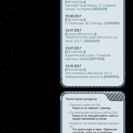
[
Абсолютера
]
Николай Чудотворец. О создании
школы эзотерики
(
3812/0/0
)
25.08.2017
[
Абсолютера
]
О Переходе. ВЦ Плеяды.
(
3795/0/0
)
13.07.2017
[
Группа Метасинтез
]
ЭНЕРГЕТИЧЕСКИЙ ПРОГНОЗ на
июль 2017 г.
(
3533/0/0
)
13.07.2017
[
Абсолютера
]
Кармические уроки. Творение
Картины Любви
(
3577/0/0
)
13.04.2017
[
Абсолютера
]
Эго человека. Механизм Эго и
формирование личности
(
4084/0/1
)
Категории раздела
Горячие новости
[95]
Новости на главную страницу
Организация работы сайта
[520]
Новости по текущей работе сайта и
предоставляемым услугам
Новости на планетарном уровне
[6]
Что происходит в мире. Изменение
ситуации, новости от наиболее