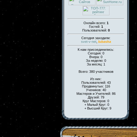
Онлайн всего:
1
Гостей:
1
Пользователей:
0
Сегодня заходили:
svet-v-net
,
lubasha
К нам присоединились:
Сегодня: 0
Вчера: 0
За неделю: 0
За месяц: 1
Всего: 380 участников
Из них:
Пользователей: 43
Продвинутых: 116
Учеников: 40
Мастеров и Учителей: 86
Друзей: 79
Круг Мастеров: 0
+ Малый Круг: 0
+ Высший Круг: 9