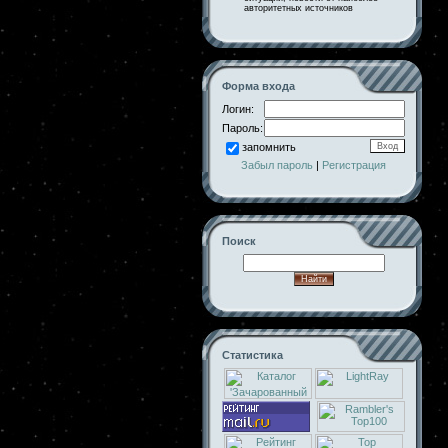
авторитетных источников
Форма входа
Логин:
Пароль:
запомнить
Забыл пароль
|
Регистрация
Поиск
Статистика