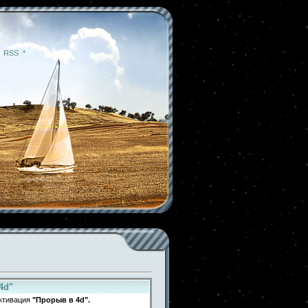
|
RSS
|
*
4d"
ктивация
"Прорыв в 4d".