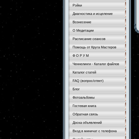
Рэйки
Диагностика и исцеление
Вознесение
О Медитации
Расписание сеансов
Помощь от Круга Мастеров
Ф О Р У М
Ченнелинги - Каталог файлов
Каталог статей
FAQ (вопрос/ответ)
Блог
Фотоальбомы
Гостевая книга
Обратная связь
Доска объявлений
Вход в миничат с телефона