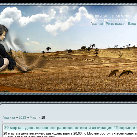
09.08.2026 15:56 МСК/СПБ
Приветствую Вас
Гость
Главная
|
Регистрация
|
Вход
Главная
»
2013
»
Март
»
18
20 марта - день весеннего равноденствия и активация "Прорыв в 
20 марта в день весеннего равноденствия в 20:03 по Москве состоится всемирная а
Участие только в режиме on-line!