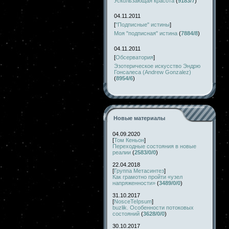
Ускользающая красота
(
9183/7
)
04.11.2011
[
"Подписные" истины
]
Моя "подписная" истина
(
7884/8
)
04.11.2011
[
Обсерватория
]
Эзотерическое искусство Эндрю
Гонсалеса (Andrew Gonzalez)
(
8954/6
)
Новые материалы
04.09.2020
[
Том Кеньон
]
Переходные состояния в новые
реалии
(
2583/0/0
)
22.04.2018
[
Группа Метасинтез
]
Как грамотно пройти «узел
напряженности»
(
3489/0/0
)
31.10.2017
[
NosceTeIpsum
]
buzlik. Особенности потоковых
состояний
(
3628/0/0
)
30.10.2017