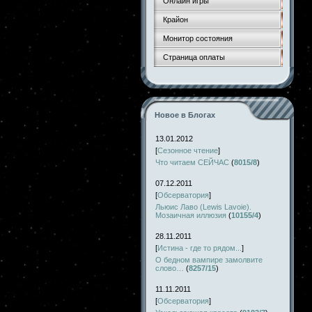
Онлайн игры
Крайон
Монитор состояния
Страница оплаты
Новое в Блогах
13.01.2012
[
Сезонное чтение
]
Что читаем СЕЙЧАС
(
8015/8
)
07.12.2011
[
Обсерватория
]
Льюис Лаво (Lewis Lavoie).
Мозаичная иллюзия
(
10155/4
)
28.11.2011
[
Истина - где то рядом...
]
О бедном вампире замолвите
слово…
(
8257/15
)
11.11.2011
[
Обсерватория
]