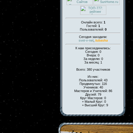
Онлайн всего:
1
Гостей:
1
Пользователей:
0
Сегодня заходили:
svet-v-net
,
lubasha
К нам присоединились:
Сегодня: 0
Вчера: 0
За неделю: 0
За месяц: 1
Всего: 380 участников
Из них:
Пользователей: 43
Продвинутых: 116
Учеников: 40
Мастеров и Учителей: 86
Друзей: 79
Круг Мастеров: 0
+ Малый Круг: 0
+ Высший Круг: 9