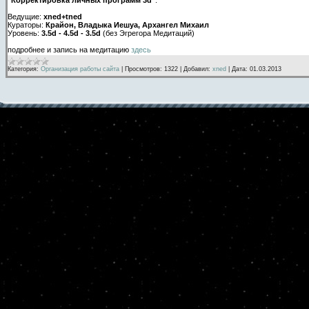
Ведущие:
xned+tned
Кураторы:
Крайон, Владыка Иешуа, Архангел Михаил
Уровень:
3.5d - 4.5d - 3.5d
(без Эгрегора Медитаций)
подробнее и запись на медитацию
здесь
Категория:
Организация работы сайта
|
Просмотров:
1322
|
Добавил:
xned
|
Дата:
01.03.2013