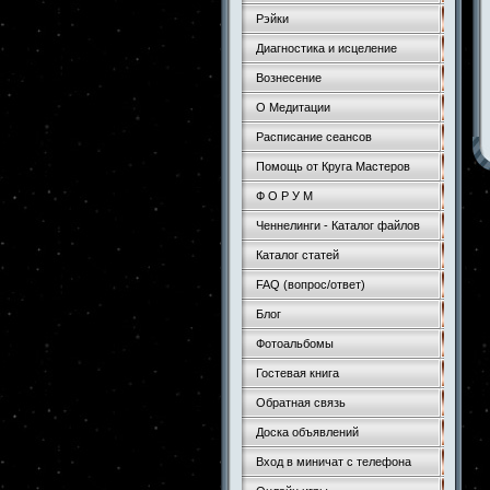
Рэйки
Диагностика и исцеление
Вознесение
О Медитации
Расписание сеансов
Помощь от Круга Мастеров
Ф О Р У М
Ченнелинги - Каталог файлов
Каталог статей
FAQ (вопрос/ответ)
Блог
Фотоальбомы
Гостевая книга
Обратная связь
Доска объявлений
Вход в миничат с телефона