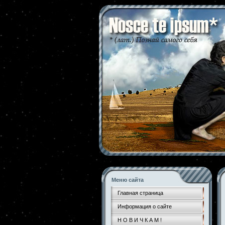
Меню сайта
Главная страница
Информация о сайте
Н О В И Ч К А М !