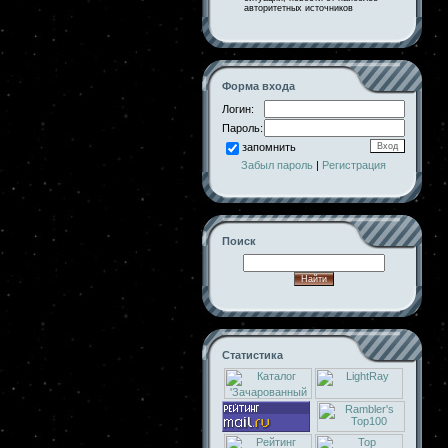
авторитетных источников
Форма входа
Логин:
Пароль:
запомнить
Забыл пароль
|
Регистрация
Поиск
Статистика