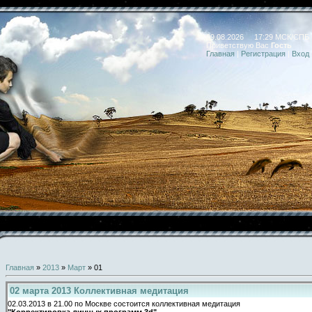
09.08.2026 17:29 МСК/СПБ
Приветствую Вас
Гость
Главная
|
Регистрация
|
Вход
Главная
»
2013
»
Март
»
01
02 марта 2013 Коллективная медитация
02.03.2013 в 21.00 по Москве состоится коллективная медитация
"Корректировка личных программ 3d"
.