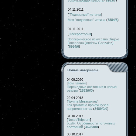
Ускользающая красота
(
9183/7
)
04.11.2011
[
"Подписные" истины
]
Моя "подписная" истина
(
7884/8
)
04.11.2011
[
Обсерватория
]
Эзотерическое искусство Эндрю
Гонсалеса (Andrew Gonzalez)
(
8954/6
)
Новые материалы
04.09.2020
[
Том Кеньон
]
Переходные состояния в новые
реалии
(
2583/0/0
)
22.04.2018
[
Группа Метасинтез
]
Как грамотно пройти «узел
напряженности»
(
3489/0/0
)
31.10.2017
[
NosceTeIpsum
]
buzlik. Особенности потоковых
состояний
(
3628/0/0
)
30.10.2017