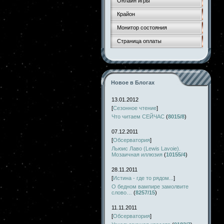
Онлайн игры
Крайон
Монитор состояния
Страница оплаты
Новое в Блогах
13.01.2012
[
Сезонное чтение
]
Что читаем СЕЙЧАС
(
8015/8
)
07.12.2011
[
Обсерватория
]
Льюис Лаво (Lewis Lavoie).
Мозаичная иллюзия
(
10155/4
)
28.11.2011
[
Истина - где то рядом...
]
О бедном вампире замолвите
слово…
(
8257/15
)
11.11.2011
[
Обсерватория
]