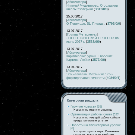
[
Абсолютера
]
Николай Чудотворец. О создании
школы эзотерики
(
3812/0/0
)
25.08.2017
[
Абсолютера
]
О Переходе. ВЦ Плеяды.
(
3795/0/0
)
13.07.2017
[
Группа Метасинтез
]
ЭНЕРГЕТИЧЕСКИЙ ПРОГНОЗ на
июль 2017 г.
(
3533/0/0
)
13.07.2017
[
Абсолютера
]
Кармические уроки. Творение
Картины Любви
(
3577/0/0
)
13.04.2017
[
Абсолютера
]
Эго человека. Механизм Эго и
формирование личности
(
4084/0/1
)
Категории раздела
Горячие новости
[95]
Новости на главную страницу
Организация работы сайта
[520]
Новости по текущей работе сайта и
предоставляемым услугам
Новости на планетарном уровне
[6]
Что происходит в мире. Изменение
ситуации, новости от наиболее