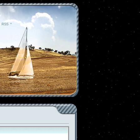
|
RSS
|
*