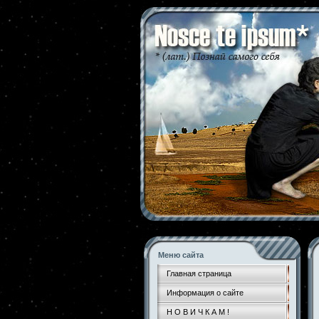
Меню сайта
Главная страница
Информация о сайте
Н О В И Ч К А М !