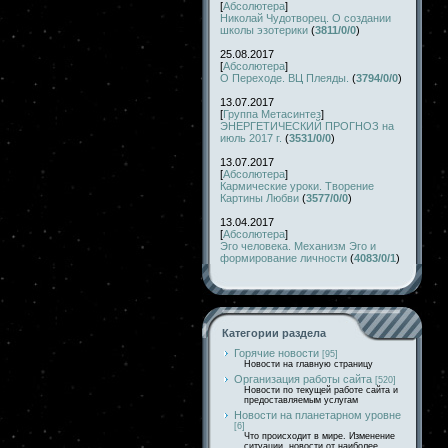
[
Абсолютера
]
Николай Чудотворец. О создании
школы эзотерики
(
3811/0/0
)
25.08.2017
[
Абсолютера
]
О Переходе. ВЦ Плеяды.
(
3794/0/0
)
13.07.2017
[
Группа Метасинтез
]
ЭНЕРГЕТИЧЕСКИЙ ПРОГНОЗ на
июль 2017 г.
(
3531/0/0
)
13.07.2017
[
Абсолютера
]
Кармические уроки. Творение
Картины Любви
(
3577/0/0
)
13.04.2017
[
Абсолютера
]
Эго человека. Механизм Эго и
формирование личности
(
4083/0/1
)
Категории раздела
Горячие новости
[95]
Новости на главную страницу
Организация работы сайта
[520]
Новости по текущей работе сайта и
предоставляемым услугам
Новости на планетарном уровне
[6]
Что происходит в мире. Изменение
ситуации, новости от наиболее