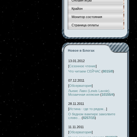
Онлайн игры
Крайон
Монитор состояния
Страница оплаты
Новое в Блогах
13.01.2012
[
Сезонное чтение
]
Что читаем СЕЙЧАС
(
8015/8
)
07.12.2011
[
Обсерватория
]
Льюис Лаво (Lewis Lavoie).
Мозаичная иллюзия
(
10155/4
)
28.11.2011
[
Истина - где то рядом...
]
О бедном вампире замолвите
слово…
(
8257/15
)
11.11.2011
[
Обсерватория
]