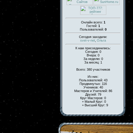
Онлайн всего:
1
Гостей:
1
Пользователей:
0
Сегодня заходили:
svet-v-net
,
Ольга
К нам присоединились:
Сегодня: 0
Вчера: 0
За неделю: 0
За месяц: 1
Всего: 380 участников
Из них:
Пользователей: 43
Продвинутых: 116
Учеников: 40
Мастеров и Учителей: 86
Друзей: 79
Круг Мастеров: 0
+ Малый Круг: 0
+ Высший Круг: 9