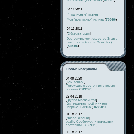
Ускользающая красота
(
9183/7
)
04.11.2011
[
"Подписные" истины
]
Моя "подписная" истина
(
7884/8
)
04.11.2011
[
Обсерватория
]
Эзотерическое искусство Эндрю
Гонсалеса (Andrew Gonzalez)
(
8954/6
)
Новые материалы
04.09.2020
[
Том Кеньон
]
Переходные состояния в новые
реалии
(
2583/0/0
)
22.04.2018
[
Группа Метасинтез
]
Как грамотно пройти «узел
напряженности»
(
3488/0/0
)
31.10.2017
[
NosceTeIpsum
]
buzlik. Особенности потоковых
состояний
(
3627/0/0
)
30.10.2017