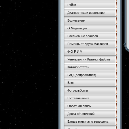
Рэйки
Диагностика и исцеление
Вознесение
О Медитации
Расписание сеансов
Помощь от Круга Мастеров
Ф О Р У М
Ченнелинги - Каталог файлов
Каталог статей
FAQ (вопрос/ответ)
Блог
Фотоальбомы
Гостевая книга
Обратная связь
Доска объявлений
Вход в миничат с телефона