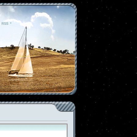
|
RSS
|
*