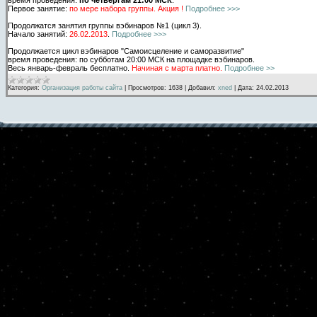
Первое занятие:
по мере набора группы. Акция !
Подробнее >>>
Продолжатся занятия группы вэбинаров №1 (цикл 3).
Начало занятий:
26.02.2013
.
Подробнее >>>
Продолжается цикл вэбинаров "Самоисцеление и саморазвитие"
время проведения: по субботам 20:00 МСК на площадке вэбинаров.
Весь январь-февраль бесплатно.
Начиная с марта платно.
Подробнее >>
Категория:
Организация работы сайта
|
Просмотров:
1638
|
Добавил:
xned
|
Дата:
24.02.2013