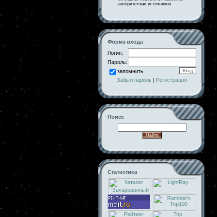
авторитетных источников
Форма входа
Логин:
Пароль:
запомнить
Забыл пароль
|
Регистрация
Поиск
Статистика