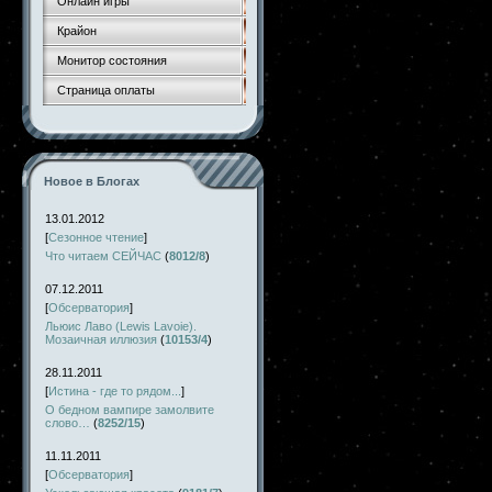
Онлайн игры
Крайон
Монитор состояния
Страница оплаты
Новое в Блогах
13.01.2012
[
Сезонное чтение
]
Что читаем СЕЙЧАС
(
8012/8
)
07.12.2011
[
Обсерватория
]
Льюис Лаво (Lewis Lavoie).
Мозаичная иллюзия
(
10153/4
)
28.11.2011
[
Истина - где то рядом...
]
О бедном вампире замолвите
слово…
(
8252/15
)
11.11.2011
[
Обсерватория
]