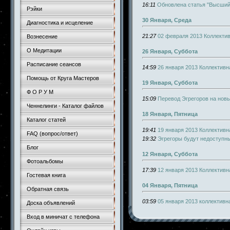
16:11
Обновлена статья "Высший
Рэйки
30 Января, Среда
Диагностика и исцеление
21:27
02 февраля 2013 Коллекти
Вознесение
О Медитации
26 Января, Суббота
Расписание сеансов
14:59
26 января 2013 Коллектив
Помощь от Круга Мастеров
19 Января, Суббота
Ф О Р У М
15:09
Перевод Эгрегоров на нов
Ченнелинги - Каталог файлов
18 Января, Пятница
Каталог статей
19:41
19 января 2013 Коллектив
FAQ (вопрос/ответ)
19:32
Эгрегоры будут недоступн
Блог
12 Января, Суббота
Фотоальбомы
17:39
12 января 2013 Коллектив
Гостевая книга
04 Января, Пятница
Обратная связь
03:59
05 января 2013 коллективн
Доска объявлений
Вход в миничат с телефона