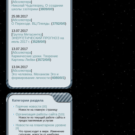
[
Абсолютера
]
Николай Чудотворец. О создании
школы эзотерики
(
3809/0/0
)
25.08.2017
[
Абсолютера
]
О Переходе. ВЦ Плеяды.
(
3792/0/0
)
13.07.2017
[
Группа Метасинтез
]
ЭНЕРГЕТИЧЕСКИЙ ПРОГНОЗ на
июль 2017 г.
(
3528/0/0
)
13.07.2017
[
Абсолютера
]
Кармические уроки. Творение
Картины Любви
(
3572/0/0
)
13.04.2017
[
Абсолютера
]
Эго человека. Механизм Эго и
формирование личности
(
4080/0/1
)
Категории раздела
Горячие новости
[95]
Новости на главную страницу
Организация работы сайта
[520]
Новости по текущей работе сайта и
предоставляемым услугам
Новости на планетарном уровне
[6]
Что происходит в мире. Изменение
ситуации, новости от наиболее