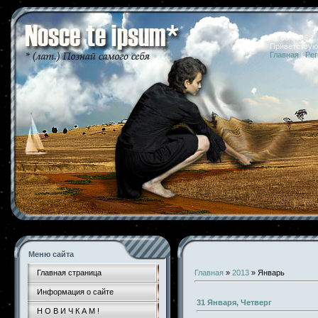
07.08.2026 
Приветствую
Главная
|
Рег
Меню сайта
Главная страница
Главная
»
2013
»
Январь
Информация о сайте
31 Января, Четверг
Н О В И Ч К А М !