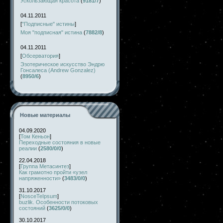
Ускользающая красота
(
9181/7
)
04.11.2011
[
"Подписные" истины
]
Моя "подписная" истина
(
7882/8
)
04.11.2011
[
Обсерватория
]
Эзотерическое искусство Эндрю
Гонсалеса (Andrew Gonzalez)
(
8950/6
)
Новые материалы
04.09.2020
[
Том Кеньон
]
Переходные состояния в новые
реалии
(
2580/0/0
)
22.04.2018
[
Группа Метасинтез
]
Как грамотно пройти «узел
напряженности»
(
3483/0/0
)
31.10.2017
[
NosceTeIpsum
]
buzlik. Особенности потоковых
состояний
(
3625/0/0
)
30.10.2017