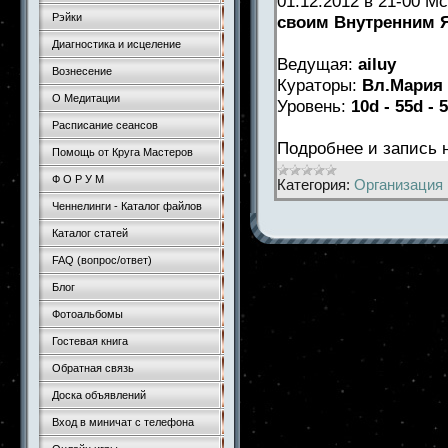
01.12.2012 в 21-00 
Рэйки
своим Внутренним 
Диагностика и исцеление
Ведущая:
ailuy
Вознесение
Кураторы:
Вл.Мария 
О Медитации
Уровень:
10d - 55d - 
Расписание сеансов
Подробнее и запись
Помощь от Круга Мастеров
Ф О Р У М
Категория:
Организация 
Ченнелинги - Каталог файлов
Каталог статей
FAQ (вопрос/ответ)
Блог
Фотоальбомы
Гостевая книга
Обратная связь
Доска объявлений
Вход в миничат с телефона