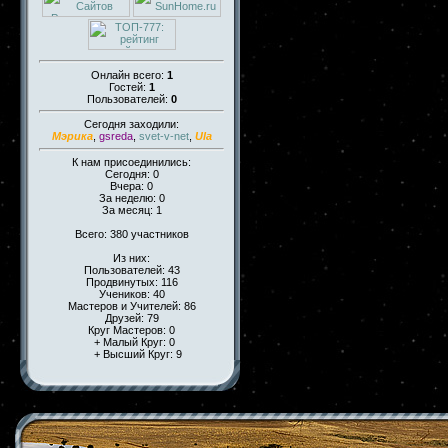
Онлайн всего:
1
Гостей:
1
Пользователей:
0
Сегодня заходили:
Мэрика
,
gsreda
,
svet-v-net
,
Ula
К нам присоединились:
Сегодня: 0
Вчера: 0
За неделю: 0
За месяц: 1
Всего: 380 участников
Из них:
Пользователей: 43
Продвинутых: 116
Учеников: 40
Мастеров и Учителей: 86
Друзей: 79
Круг Мастеров: 0
+ Малый Круг: 0
+ Высший Круг: 9