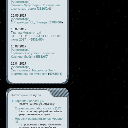
[
Абсолютера
]
Николай Чудотворец. О создании
школы эзотерики
(
3816/0/0
)
25.08.2017
[
Абсолютера
]
О Переходе. ВЦ Плеяды.
(
3798/0/0
)
13.07.2017
[
Группа Метасинтез
]
ЭНЕРГЕТИЧЕСКИЙ ПРОГНОЗ на
июль 2017 г.
(
3535/0/0
)
13.07.2017
[
Абсолютера
]
Кармические уроки. Творение
Картины Любви
(
3581/0/0
)
13.04.2017
[
Абсолютера
]
Эго человека. Механизм Эго и
формирование личности
(
4088/0/1
)
Категории раздела
Горячие новости
[95]
Новости на главную страницу
Организация работы сайта
[520]
Новости по текущей работе сайта и
предоставляемым услугам
Новости на планетарном уровне
[6]
Что происходит в мире. Изменение
ситуации, новости от наиболее