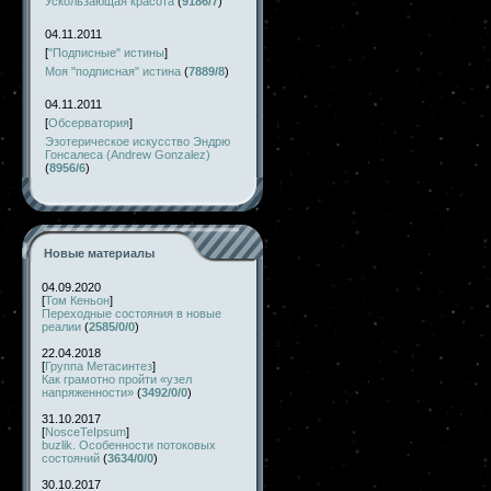
Ускользающая красота
(
9186/7
)
04.11.2011
[
"Подписные" истины
]
Моя "подписная" истина
(
7889/8
)
04.11.2011
[
Обсерватория
]
Эзотерическое искусство Эндрю
Гонсалеса (Andrew Gonzalez)
(
8956/6
)
Новые материалы
04.09.2020
[
Том Кеньон
]
Переходные состояния в новые
реалии
(
2585/0/0
)
22.04.2018
[
Группа Метасинтез
]
Как грамотно пройти «узел
напряженности»
(
3492/0/0
)
31.10.2017
[
NosceTeIpsum
]
buzlik. Особенности потоковых
состояний
(
3634/0/0
)
30.10.2017