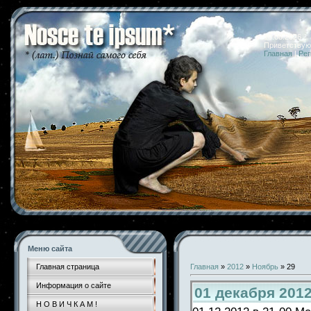
10.08.2026 
Приветствую
Главная
|
Рег
Меню сайта
Главная страница
Главная
»
2012
»
Ноябрь
»
29
Информация о сайте
01 декабря 201
Н О В И Ч К А М !