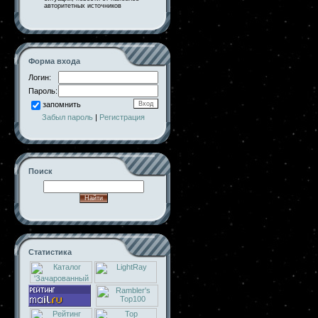
авторитетных источников
Форма входа
Логин:
Пароль:
запомнить
Забыл пароль
|
Регистрация
Поиск
Статистика