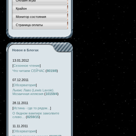
Онлайн игры
Крайон
Монитор состояния
Страница оплаты
Новое в Блогах
13.01.2012
[
Сезонное чтение
]
Что читаем СЕЙЧАС
(
8019/8
)
07.12.2011
[
Обсерватория
]
Льюис Лаво (Lewis Lavoie).
Мозаичная иллюзия
(
10159/4
)
28.11.2011
[
Истина - где то рядом...
]
О бедном вампире замолвите
слово…
(
8259/15
)
11.11.2011
[
Обсерватория
]