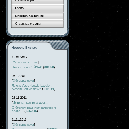
Онлайн игры
Крайон
Монитор состояния
Страница оплаты
Новое в Блогах
13.01.2012
[
Сезонное чтение
]
Что читаем СЕЙЧАС
(
8012/8
)
07.12.2011
[
Обсерватория
]
Льюис Лаво (Lewis Lavoie).
Мозаичная иллюзия
(
10153/4
)
28.11.2011
[
Истина - где то рядом...
]
О бедном вампире замолвите
слово…
(
8252/15
)
11.11.2011
[
Обсерватория
]