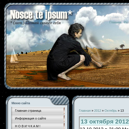
07.08.2026 
Приветствую
Главная
|
Рег
Меню сайта
Главная страница
Главная
»
2012
»
Октябрь
»
13
Информация о сайте
13 октября 201
Н О В И Ч К А М !