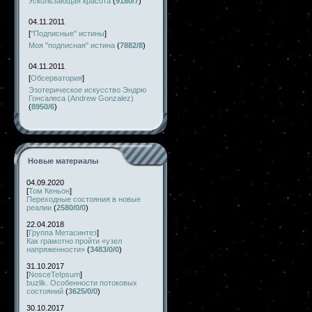
Ускользающая красота
(
9180/7
)
04.11.2011
[
"Подписные" истины
]
Моя "подписная" истина
(
7882/8
)
04.11.2011
[
Обсерватория
]
Эзотерическое искусство Эндрю
Гонсалеса (Andrew Gonzalez)
(
8950/6
)
Новые материалы
04.09.2020
[
Том Кеньон
]
Переходные состояния в новые
реалии
(
2580/0/0
)
22.04.2018
[
Группа Метасинтез
]
Как грамотно пройти «узел
напряженности»
(
3483/0/0
)
31.10.2017
[
NosceTeIpsum
]
buzlik. Особенности потоковых
состояний
(
3625/0/0
)
30.10.2017