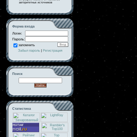
авторитетных источников
Форма входа
Логин:
Пароль:
запомнить
Забыл пароль
|
Регистрация
Поиск
Статистика