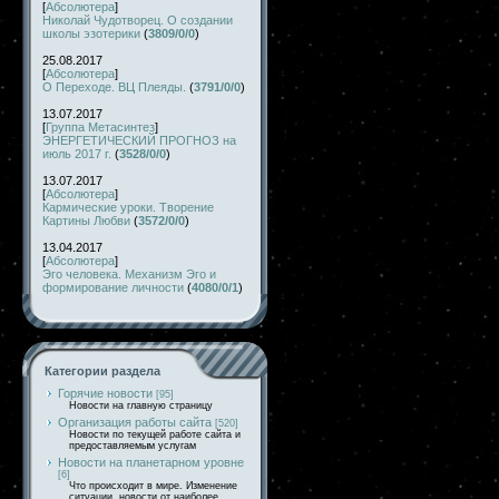
[
Абсолютера
]
Николай Чудотворец. О создании
школы эзотерики
(
3809/0/0
)
25.08.2017
[
Абсолютера
]
О Переходе. ВЦ Плеяды.
(
3791/0/0
)
13.07.2017
[
Группа Метасинтез
]
ЭНЕРГЕТИЧЕСКИЙ ПРОГНОЗ на
июль 2017 г.
(
3528/0/0
)
13.07.2017
[
Абсолютера
]
Кармические уроки. Творение
Картины Любви
(
3572/0/0
)
13.04.2017
[
Абсолютера
]
Эго человека. Механизм Эго и
формирование личности
(
4080/0/1
)
Категории раздела
Горячие новости
[95]
Новости на главную страницу
Организация работы сайта
[520]
Новости по текущей работе сайта и
предоставляемым услугам
Новости на планетарном уровне
[6]
Что происходит в мире. Изменение
ситуации, новости от наиболее