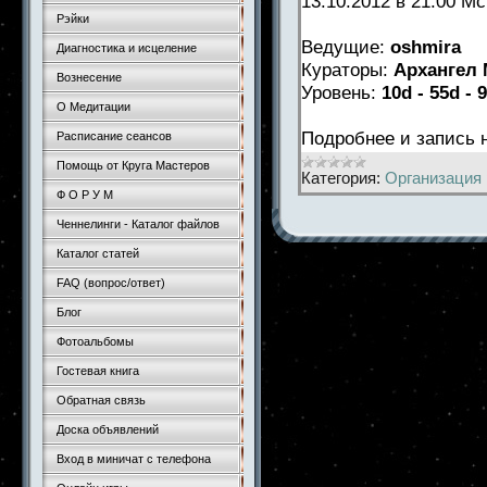
13.10.2012 в 21:00 М
Рэйки
Ведущие:
oshmira
Диагностика и исцеление
Кураторы:
Архангел 
Вознесение
Уровень:
10d - 55d - 
О Медитации
Подробнее и запись
Расписание сеансов
Помощь от Круга Мастеров
Категория:
Организация 
Ф О Р У М
Ченнелинги - Каталог файлов
Каталог статей
FAQ (вопрос/ответ)
Блог
Фотоальбомы
Гостевая книга
Обратная связь
Доска объявлений
Вход в миничат с телефона