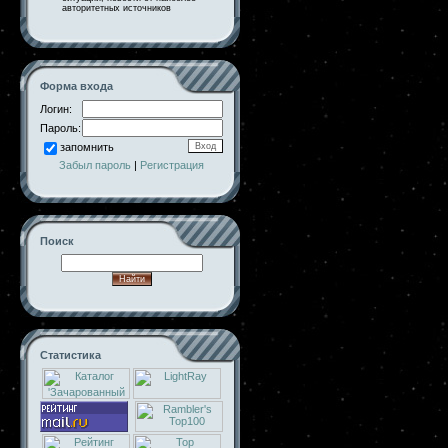
авторитетных источников
Форма входа
Логин:
Пароль:
запомнить
Забыл пароль
|
Регистрация
Поиск
Статистика