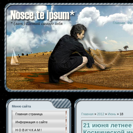
09.08.2026 
Приветствую
Главная
|
Рег
Меню сайта
Главная страница
Главная
»
2012
»
Июнь
»
18
Информация о сайте
21 июня летнее
Н О В И Ч К А М !
Космической и