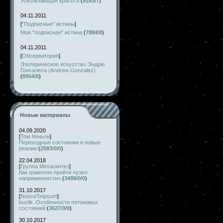
Ускользающая красота
(
9183/7
)
04.11.2011
[
"Подписные" истины
]
Моя "подписная" истина
(
7884/8
)
04.11.2011
[
Обсерватория
]
Эзотерическое искусство Эндрю
Гонсалеса (Andrew Gonzalez)
(
8954/6
)
Новые материалы
04.09.2020
[
Том Кеньон
]
Переходные состояния в новые
реалии
(
2583/0/0
)
22.04.2018
[
Группа Метасинтез
]
Как грамотно пройти «узел
напряженности»
(
3489/0/0
)
31.10.2017
[
NosceTeIpsum
]
buzlik. Особенности потоковых
состояний
(
3627/0/0
)
30.10.2017