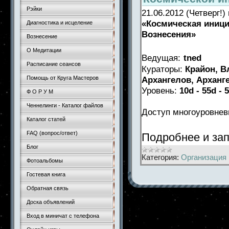
Рэйки
21.06.2012 (Четверг!
«Космическая иници
Диагностика и исцеление
Вознесения»
Вознесение
О Медитации
Ведущая:
tned
Расписание сеансов
Кураторы:
Крайон, В
Архангелов, Архан
Помощь от Круга Мастеров
Уровень:
10d - 55d - 
Ф О Р У М
Ченнелинги - Каталог файлов
Доступ многоуровнев
Каталог статей
FAQ (вопрос/ответ)
Подробнее и за
Блог
Категория:
Организация 
Фотоальбомы
Гостевая книга
Обратная связь
Доска объявлений
Вход в миничат с телефона