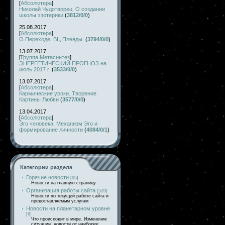
[
Абсолютера
]
Николай Чудотворец. О создании
школы эзотерики
(
3812/0/0
)
25.08.2017
[
Абсолютера
]
О Переходе. ВЦ Плеяды.
(
3794/0/0
)
13.07.2017
[
Группа Метасинтез
]
ЭНЕРГЕТИЧЕСКИЙ ПРОГНОЗ на
июль 2017 г.
(
3533/0/0
)
13.07.2017
[
Абсолютера
]
Кармические уроки. Творение
Картины Любви
(
3577/0/0
)
13.04.2017
[
Абсолютера
]
Эго человека. Механизм Эго и
формирование личности
(
4084/0/1
)
Категории раздела
Горячие новости
[95]
Новости на главную страницу
Организация работы сайта
[520]
Новости по текущей работе сайта и
предоставляемым услугам
Новости на планетарном уровне
[6]
Что происходит в мире. Изменение
ситуации, новости от наиболее