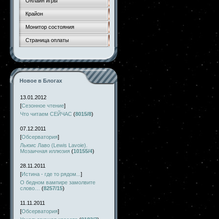
Онлайн игры
Крайон
Монитор состояния
Страница оплаты
Новое в Блогах
13.01.2012
[
Сезонное чтение
]
Что читаем СЕЙЧАС
(
8015/8
)
07.12.2011
[
Обсерватория
]
Льюис Лаво (Lewis Lavoie).
Мозаичная иллюзия
(
10155/4
)
28.11.2011
[
Истина - где то рядом...
]
О бедном вампире замолвите
слово…
(
8257/15
)
11.11.2011
[
Обсерватория
]