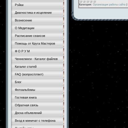
Категория:
Организация работы сайта
|
Рэйки
Диагностика и исцеление
Вознесение
О Медитации
Расписание сеансов
Помощь от Круга Мастеров
Ф О Р У М
Ченнелинги - Каталог файлов
Каталог статей
FAQ (вопрос/ответ)
Блог
Фотоальбомы
Гостевая книга
Обратная связь
Доска объявлений
Вход в миничат с телефона