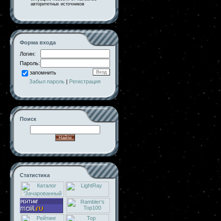
авторитетных источников
Форма входа
Логин:
Пароль:
запомнить
Забыл пароль
|
Регистрация
Поиск
Статистика