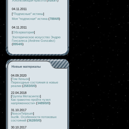
Ускользающая красота
(
9183/7
)
04.11.2011
[
"Подписные" истины
]
Моя "подписная" истина
(
7884/8
)
04.11.2011
[
Обсерватория
]
Эзотерическое искусство Эндрю
Гонсалеса (Andrew Gonzalez)
(
8954/6
)
Новые материалы
04.09.2020
[
Том Кеньон
]
Переходные состояния в новые
реалии
(
2583/0/0
)
22.04.2018
[
Группа Метасинтез
]
Как грамотно пройти «узел
напряженности»
(
3489/0/0
)
31.10.2017
[
NosceTeIpsum
]
buzlik. Особенности потоковых
состояний
(
3628/0/0
)
30.10.2017