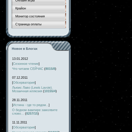
Онлайн игры
Крайон
Монитор состояния
Страница оплаты
Новое в Блогах
13.01.2012
[
Сезонное чтение
]
Что читаем СЕЙЧАС
(
8015/8
)
07.12.2011
[
Обсерватория
]
Льюис Лаво (Lewis Lavoie).
Мозаичная иллюзия
(
10155/4
)
28.11.2011
[
Истина - где то рядом...
]
О бедном вампире замолвите
слово…
(
8257/15
)
11.11.2011
[
Обсерватория
]