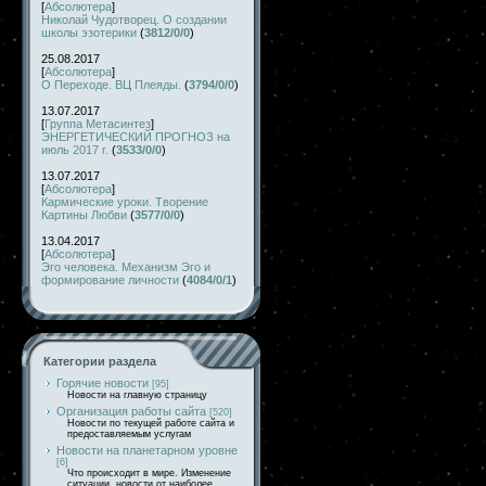
[
Абсолютера
]
Николай Чудотворец. О создании
школы эзотерики
(
3812/0/0
)
25.08.2017
[
Абсолютера
]
О Переходе. ВЦ Плеяды.
(
3794/0/0
)
13.07.2017
[
Группа Метасинтез
]
ЭНЕРГЕТИЧЕСКИЙ ПРОГНОЗ на
июль 2017 г.
(
3533/0/0
)
13.07.2017
[
Абсолютера
]
Кармические уроки. Творение
Картины Любви
(
3577/0/0
)
13.04.2017
[
Абсолютера
]
Эго человека. Механизм Эго и
формирование личности
(
4084/0/1
)
Категории раздела
Горячие новости
[95]
Новости на главную страницу
Организация работы сайта
[520]
Новости по текущей работе сайта и
предоставляемым услугам
Новости на планетарном уровне
[6]
Что происходит в мире. Изменение
ситуации, новости от наиболее