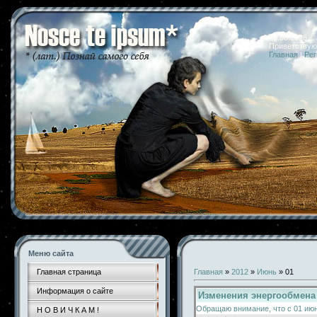
09.08.2026 
Приветствую
Главная
|
Рег
Меню сайта
Главная страница
Главная
»
2012
»
Июнь
»
01
Информация о сайте
Изменения энергообмена
Обращаю внимание, что с 01 июн
Н О В И Ч К А М !