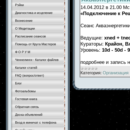
Рэйки
14.04.2012 в 21.00 М
«Подключение к Реш
Диагностика и исцеление
Вознесение
Сеанс Акваэнергетик
О Медитации
Расписание сеансов
Ведущие:
xned + tne
Кураторы:
Крайон, В
Помощь от Круга Мастеров
Уровень:
10d - 50d - 
Ф О Р У М
Ченнелинги - Каталог файлов
подробнее и запись
Каталог статей
Категория:
Организация 
FAQ (вопрос/ответ)
Блог
Фотоальбомы
Гостевая книга
Обратная связь
Доска объявлений
Вход в миничат с телефона