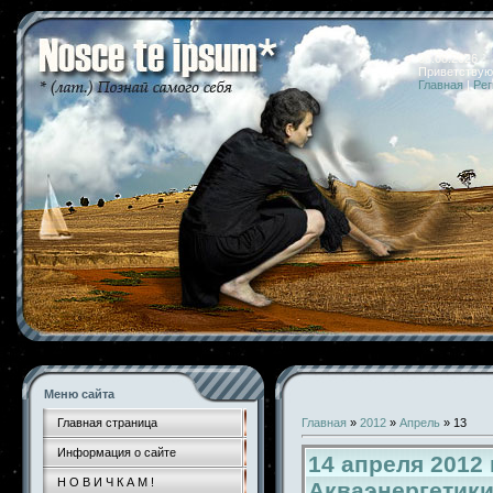
08.08.2026 
Приветствую
Главная
|
Рег
Меню сайта
Главная страница
Главная
»
2012
»
Апрель
»
13
Информация о сайте
14 апреля 2012
Н О В И Ч К А М !
Акваэнергетик