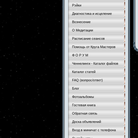
Рэйки
Диагностика и исцеление
Вознесение
О Медитации
Расписание сеансов
Помощь от Круга Мастеров
Ф О Р У М
Ченнелинги - Каталог файлов
Каталог статей
FAQ (вопрос/ответ)
Блог
Фотоальбомы
Гостевая книга
Обратная связь
Доска объявлений
Вход в миничат с телефона