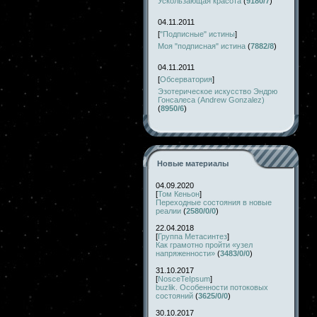
Ускользающая красота
(
9180/7
)
04.11.2011
[
"Подписные" истины
]
Моя "подписная" истина
(
7882/8
)
04.11.2011
[
Обсерватория
]
Эзотерическое искусство Эндрю
Гонсалеса (Andrew Gonzalez)
(
8950/6
)
Новые материалы
04.09.2020
[
Том Кеньон
]
Переходные состояния в новые
реалии
(
2580/0/0
)
22.04.2018
[
Группа Метасинтез
]
Как грамотно пройти «узел
напряженности»
(
3483/0/0
)
31.10.2017
[
NosceTeIpsum
]
buzlik. Особенности потоковых
состояний
(
3625/0/0
)
30.10.2017