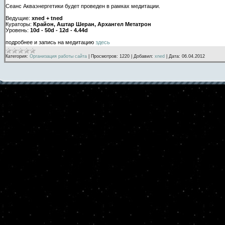
Сеанс Акваэнергетики будет проведен в рамках медитации.
Ведущие:
xned + tned
Кураторы:
Крайон, Аштар Шеран, Архангел Метатрон
Уровень:
10d - 50d - 12d - 4.44d
подробнее и запись на медитацию
здесь
Категория:
Организация работы сайта
|
Просмотров:
1220
|
Добавил:
xned
|
Дата:
06.04.2012