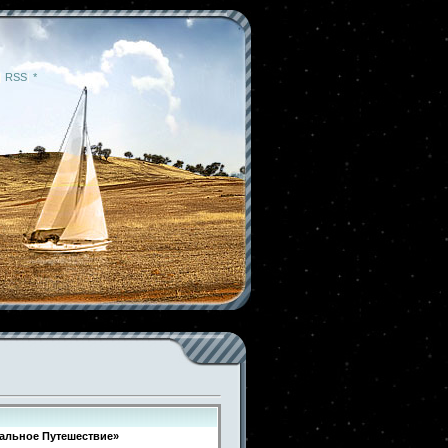
|
RSS
|
*
альное Путешествие»