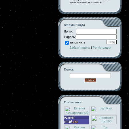
авторитетных источников
Форма входа
Логин:
Пароль:
запомнить
Забыл пароль
|
Регистрация
Поиск
Статистика