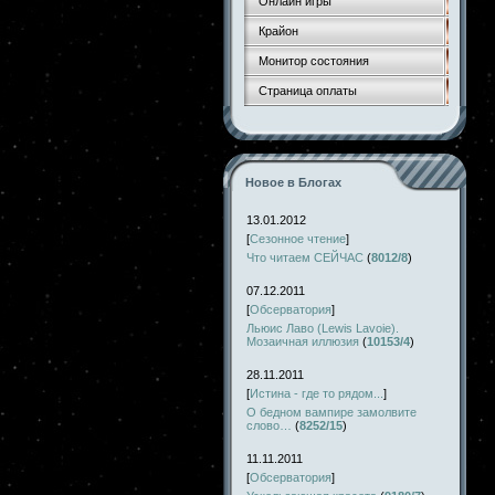
Онлайн игры
Крайон
Монитор состояния
Страница оплаты
Новое в Блогах
13.01.2012
[
Сезонное чтение
]
Что читаем СЕЙЧАС
(
8012/8
)
07.12.2011
[
Обсерватория
]
Льюис Лаво (Lewis Lavoie).
Мозаичная иллюзия
(
10153/4
)
28.11.2011
[
Истина - где то рядом...
]
О бедном вампире замолвите
слово…
(
8252/15
)
11.11.2011
[
Обсерватория
]