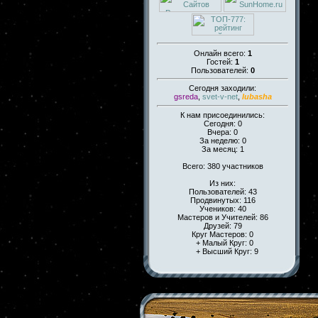
Онлайн всего:
1
Гостей:
1
Пользователей:
0
Сегодня заходили:
gsreda
,
svet-v-net
,
lubasha
К нам присоединились:
Сегодня: 0
Вчера: 0
За неделю: 0
За месяц: 1
Всего: 380 участников
Из них:
Пользователей: 43
Продвинутых: 116
Учеников: 40
Мастеров и Учителей: 86
Друзей: 79
Круг Мастеров: 0
+ Малый Круг: 0
+ Высший Круг: 9