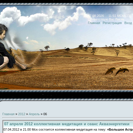
07.08.2026 11:51 МСК/СПБ
Приветствую Вас
Гость
Главная
|
Регистрация
|
Вход
Главная
»
2012
»
Апрель
»
06
07 апреля 2012 коллективная медитация и сеанс Акваэнергетики
07.04.2012 в 21.00 Мск состоится коллективная медитация на тему:
«Большое Астр