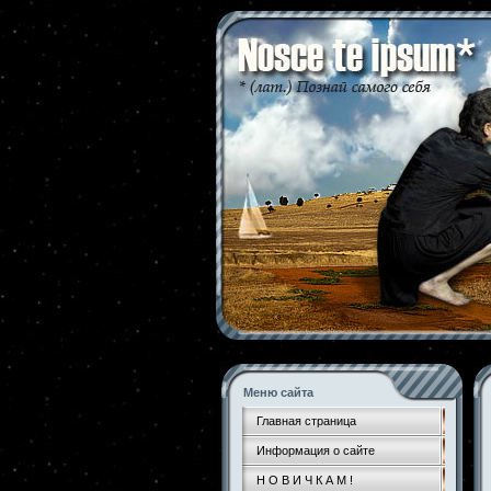
Меню сайта
Главная страница
Информация о сайте
Н О В И Ч К А М !