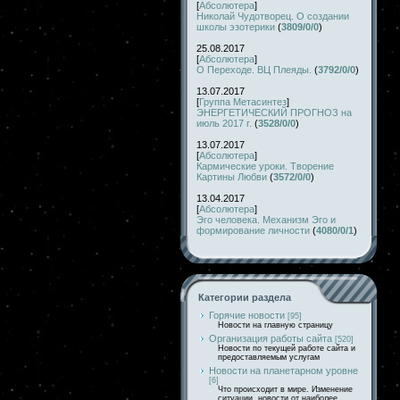
[
Абсолютера
]
Николай Чудотворец. О создании
школы эзотерики
(
3809/0/0
)
25.08.2017
[
Абсолютера
]
О Переходе. ВЦ Плеяды.
(
3792/0/0
)
13.07.2017
[
Группа Метасинтез
]
ЭНЕРГЕТИЧЕСКИЙ ПРОГНОЗ на
июль 2017 г.
(
3528/0/0
)
13.07.2017
[
Абсолютера
]
Кармические уроки. Творение
Картины Любви
(
3572/0/0
)
13.04.2017
[
Абсолютера
]
Эго человека. Механизм Эго и
формирование личности
(
4080/0/1
)
Категории раздела
Горячие новости
[95]
Новости на главную страницу
Организация работы сайта
[520]
Новости по текущей работе сайта и
предоставляемым услугам
Новости на планетарном уровне
[6]
Что происходит в мире. Изменение
ситуации, новости от наиболее