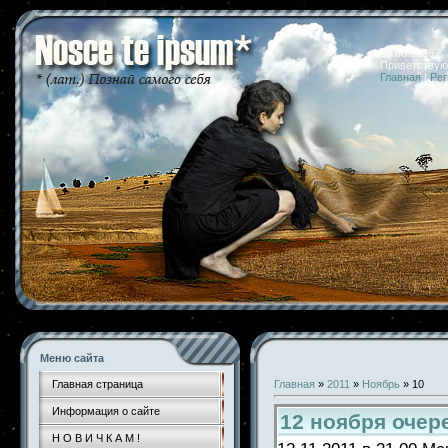
06.08.2026 
Приветствую
Главная
|
Рег
Меню сайта
Главная страница
Главная
»
2011
»
Ноябрь
»
10
Информация о сайте
12 ноября очер
Н О В И Ч К А М !