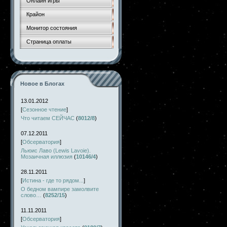
Онлайн игры
Крайон
Монитор состояния
Страница оплаты
Новое в Блогах
13.01.2012
[
Сезонное чтение
]
Что читаем СЕЙЧАС
(
8012/8
)
07.12.2011
[
Обсерватория
]
Льюис Лаво (Lewis Lavoie).
Мозаичная иллюзия
(
10146/4
)
28.11.2011
[
Истина - где то рядом...
]
О бедном вампире замолвите
слово…
(
8252/15
)
11.11.2011
[
Обсерватория
]