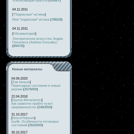
Ускользающая красота
(
9180/7
)
04.11.2011
[
"Подписные" истины
]
Моя "подписная" истина
(
7882/8
)
04.11.2011
[
Обсерватория
]
Эзотерическое искусство Эндрю
Гонсалеса (Andrew Gonzalez)
(
8947/6
)
Новые материалы
04.09.2020
[
Том Кеньон
]
Переходные состояния в новые
реалии
(
2579/0/0
)
22.04.2018
[
Группа Метасинтез
]
Как грамотно пройти «узел
напряженности»
(
3483/0/0
)
31.10.2017
[
NosceTeIpsum
]
buzlik. Особенности потоковых
состояний
(
3625/0/0
)
30.10.2017