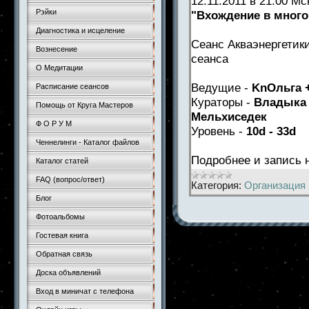
12.11.2011 в 21.00 М
Рэйки
"Вхождение в мног
Диагностика и исцеление
Сеанс Акваэнергетик
Вознесение
сеанса
О Медитации
Ведущие -
KnОльга
+
Расписание сеансов
Кураторы -
Владыка Б
Помощь от Круга Мастеров
Мельхиседек
Ф О Р У М
Уровень -
10d - 33d
Ченнелинги - Каталог файлов
Подробнее и запись
Каталог статей
FAQ (вопрос/ответ)
Категория:
Организация 
Блог
Фотоальбомы
Гостевая книга
Обратная связь
Доска объявлений
Вход в миничат с телефона