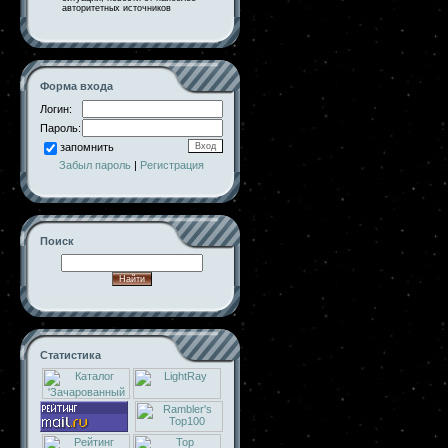
авторитетных источников
Форма входа
Логин:
Пароль:
запомнить
Забыл пароль
|
Регистрация
Поиск
Статистика