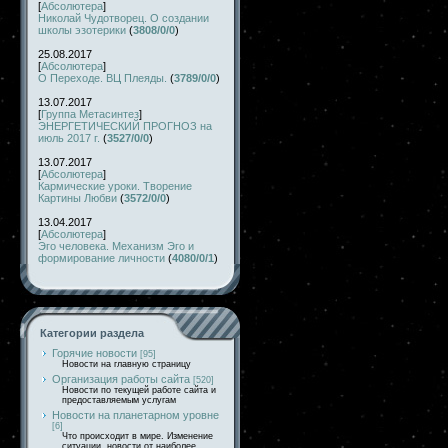
[
Абсолютера
]
Николай Чудотворец. О создании
школы эзотерики
(
3808/0/0
)
25.08.2017
[
Абсолютера
]
О Переходе. ВЦ Плеяды.
(
3789/0/0
)
13.07.2017
[
Группа Метасинтез
]
ЭНЕРГЕТИЧЕСКИЙ ПРОГНОЗ на
июль 2017 г.
(
3527/0/0
)
13.07.2017
[
Абсолютера
]
Кармические уроки. Творение
Картины Любви
(
3572/0/0
)
13.04.2017
[
Абсолютера
]
Эго человека. Механизм Эго и
формирование личности
(
4080/0/1
)
Категории раздела
Горячие новости
[95]
Новости на главную страницу
Организация работы сайта
[520]
Новости по текущей работе сайта и
предоставляемым услугам
Новости на планетарном уровне
[6]
Что происходит в мире. Изменение
ситуации, новости от наиболее