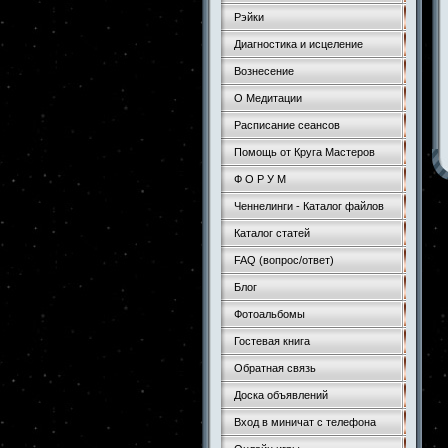
Рэйки
Диагностика и исцеление
Вознесение
О Медитации
Расписание сеансов
Помощь от Круга Мастеров
Ф О Р У М
Ченнелинги - Каталог файлов
Каталог статей
FAQ (вопрос/ответ)
Блог
Фотоальбомы
Гостевая книга
Обратная связь
Доска объявлений
Вход в миничат с телефона