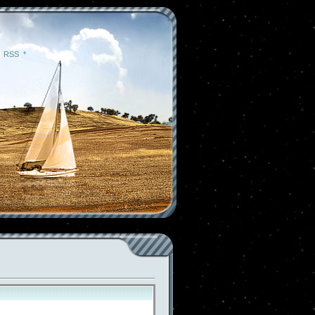
|
RSS
|
*