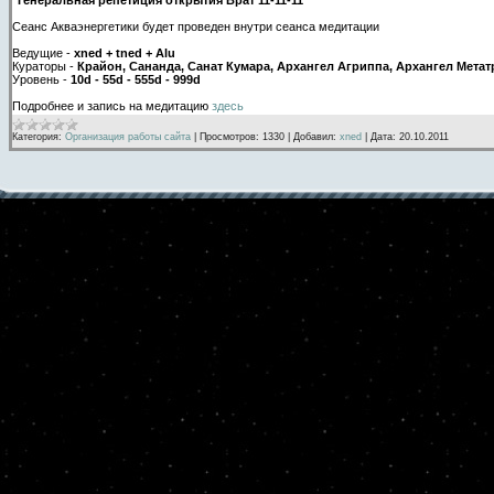
Сеанс Акваэнергетики будет проведен внутри сеанса медитации
Ведущие -
xned + tned + Alu
Кураторы -
Крайон, Сананда, Санат Кумара, Архангел Агриппа, Архангел Метат
Уровень -
10d - 55d - 555d - 999d
Подробнее и запись на медитацию
здесь
Категория:
Организация работы сайта
|
Просмотров:
1330
|
Добавил:
xned
|
Дата:
20.10.2011