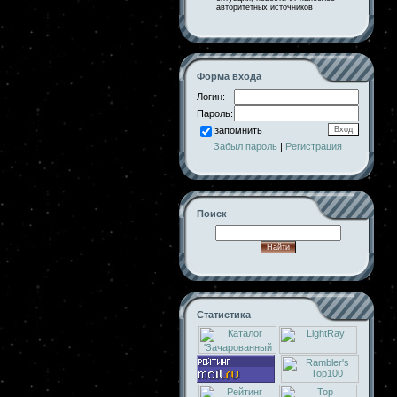
авторитетных источников
Форма входа
Логин:
Пароль:
запомнить
Забыл пароль
|
Регистрация
Поиск
Статистика