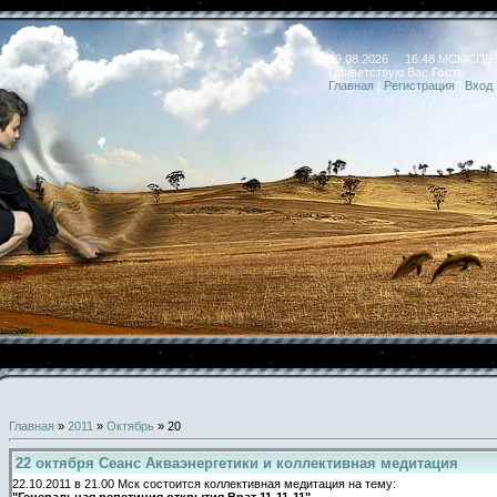
09.08.2026 16:48 МСК/СПБ
Приветствую Вас
Гость
Главная
|
Регистрация
|
Вход
Главная
»
2011
»
Октябрь
»
20
22 октября Сеанс Акваэнергетики и коллективная медитация
22.10.2011 в 21.00 Мск состоится коллективная медитация на тему:
"Генеральная репетиция открытия Врат 11-11-11"