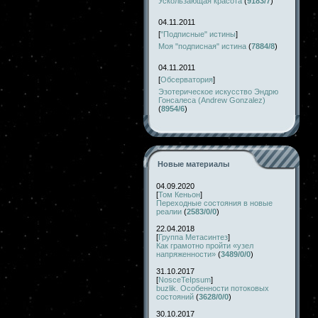
Ускользающая красота
(
9183/7
)
04.11.2011
[
"Подписные" истины
]
Моя "подписная" истина
(
7884/8
)
04.11.2011
[
Обсерватория
]
Эзотерическое искусство Эндрю
Гонсалеса (Andrew Gonzalez)
(
8954/6
)
Новые материалы
04.09.2020
[
Том Кеньон
]
Переходные состояния в новые
реалии
(
2583/0/0
)
22.04.2018
[
Группа Метасинтез
]
Как грамотно пройти «узел
напряженности»
(
3489/0/0
)
31.10.2017
[
NosceTeIpsum
]
buzlik. Особенности потоковых
состояний
(
3628/0/0
)
30.10.2017