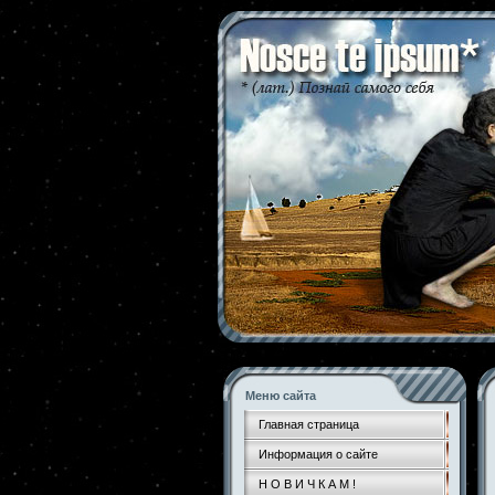
Меню сайта
Главная страница
Информация о сайте
Н О В И Ч К А М !