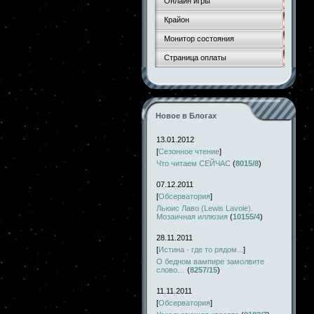
Онлайн игры
Крайон
Монитор состояния
Страница оплаты
Новое в Блогах
13.01.2012
[
Сезонное чтение
]
Что читаем СЕЙЧАС
(
8015/8
)
07.12.2011
[
Обсерватория
]
Льюис Лаво (Lewis Lavoie).
Мозаичная иллюзия
(
10155/4
)
28.11.2011
[
Истина - где то рядом...
]
О бедном вампире замолвите
слово…
(
8257/15
)
11.11.2011
[
Обсерватория
]