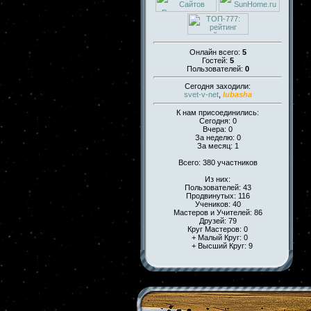
Онлайн всего:
5
Гостей:
5
Пользователей:
0
Сегодня заходили:
svet-v-net
,
lubasha
К нам присоединились:
Сегодня: 0
Вчера: 0
За неделю: 0
За месяц: 1
Всего: 380 участников
Из них:
Пользователей: 43
Продвинутых: 116
Учеников: 40
Мастеров и Учителей: 86
Друзей: 79
Круг Мастеров: 0
+ Малый Круг: 0
+ Высший Круг: 9