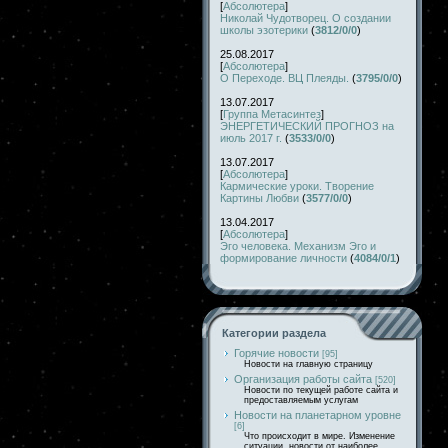
[
Абсолютера
]
Николай Чудотворец. О создании
школы эзотерики
(
3812/0/0
)
25.08.2017
[
Абсолютера
]
О Переходе. ВЦ Плеяды.
(
3795/0/0
)
13.07.2017
[
Группа Метасинтез
]
ЭНЕРГЕТИЧЕСКИЙ ПРОГНОЗ на
июль 2017 г.
(
3533/0/0
)
13.07.2017
[
Абсолютера
]
Кармические уроки. Творение
Картины Любви
(
3577/0/0
)
13.04.2017
[
Абсолютера
]
Эго человека. Механизм Эго и
формирование личности
(
4084/0/1
)
Категории раздела
Горячие новости
[95]
Новости на главную страницу
Организация работы сайта
[520]
Новости по текущей работе сайта и
предоставляемым услугам
Новости на планетарном уровне
[6]
Что происходит в мире. Изменение
ситуации, новости от наиболее