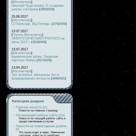
[
Абсолютера
]
Николай Чудотворец. О создании
школы эзотерики
(
3809/0/0
)
25.08.2017
[
Абсолютера
]
О Переходе. ВЦ Плеяды.
(
3792/0/0
)
13.07.2017
[
Группа Метасинтез
]
ЭНЕРГЕТИЧЕСКИЙ ПРОГНОЗ на
июль 2017 г.
(
3528/0/0
)
13.07.2017
[
Абсолютера
]
Кармические уроки. Творение
Картины Любви
(
3572/0/0
)
13.04.2017
[
Абсолютера
]
Эго человека. Механизм Эго и
формирование личности
(
4080/0/1
)
Категории раздела
Горячие новости
[95]
Новости на главную страницу
Организация работы сайта
[520]
Новости по текущей работе сайта и
предоставляемым услугам
Новости на планетарном уровне
[6]
Что происходит в мире. Изменение
ситуации, новости от наиболее