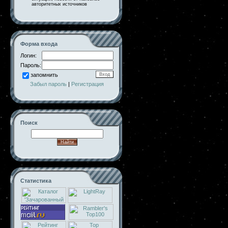
авторитетных источников
Форма входа
Логин:
Пароль:
запомнить
Забыл пароль
|
Регистрация
Поиск
Статистика