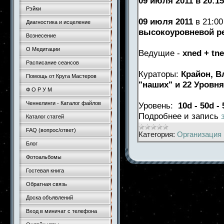
09 июля 2011 в 20:15 
Рэйки
09 июля
2011
в 21:00
Диагностика и исцеление
высокоуровневой р
Вознесение
О Медитации
Ведущие -
xned + tne
Расписание сеансов
Кураторы:
Крайон, В
Помощь от Круга Мастеров
"наших" и 22 Уровня
Ф О Р У М
Ченнелинги - Каталог файлов
Уровень:
10d - 50d -
Подробнее и запись
Каталог статей
FAQ (вопрос/ответ)
Категория:
Организация 
Блог
Фотоальбомы
Гостевая книга
Обратная связь
Доска объявлений
Вход в миничат с телефона