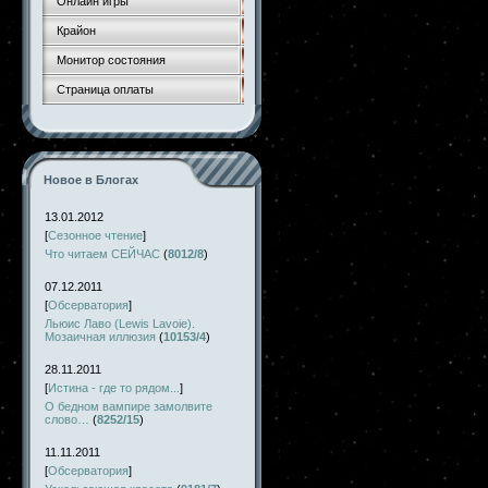
Онлайн игры
Крайон
Монитор состояния
Страница оплаты
Новое в Блогах
13.01.2012
[
Сезонное чтение
]
Что читаем СЕЙЧАС
(
8012/8
)
07.12.2011
[
Обсерватория
]
Льюис Лаво (Lewis Lavoie).
Мозаичная иллюзия
(
10153/4
)
28.11.2011
[
Истина - где то рядом...
]
О бедном вампире замолвите
слово…
(
8252/15
)
11.11.2011
[
Обсерватория
]