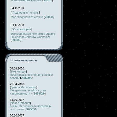
Ускользающая красота
(
9181/7
)
04.11.2011
[
"Подписные" истины
]
Моя "подписная" истина
(
7882/8
)
04.11.2011
[
Обсерватория
]
Эзотерическое искусство Эндрю
Гонсалеса (Andrew Gonzalez)
(
8950/6
)
Новые материалы
04.09.2020
[
Том Кеньон
]
Переходные состояния в новые
реалии
(
2580/0/0
)
22.04.2018
[
Группа Метасинтез
]
Как грамотно пройти «узел
напряженности»
(
3483/0/0
)
31.10.2017
[
NosceTeIpsum
]
buzlik. Особенности потоковых
состояний
(
3625/0/0
)
30.10.2017