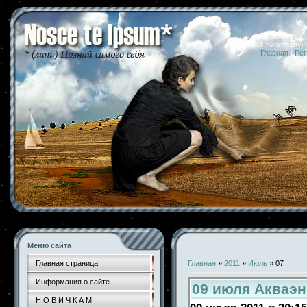
07.08.2026 
Приветствую
Главная
|
Рег
Меню сайта
Главная страница
Главная
»
2011
»
Июль
»
07
Информация о сайте
09 июля Акваэн
Н О В И Ч К А М !