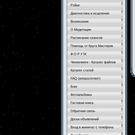
Рэйки
Диагностика и исцеление
Вознесение
О Медитации
Расписание сеансов
Помощь от Круга Мастеров
Ф О Р У М
Ченнелинги - Каталог файлов
Каталог статей
FAQ (вопрос/ответ)
Блог
Фотоальбомы
Гостевая книга
Обратная связь
Доска объявлений
Вход в миничат с телефона