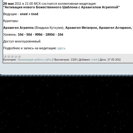
28 мая
2011 в 21:00 МСК
состоится коллективная медитация:
"Активация нового Божественного Шаблона с Архангелом Агриппой"
Ведущие -
xned + tned
Кураторы:
Архангел Агриппа
(Владыка Кутхуми),
Архангел Метатрон, Архангел Астарион,
Уровень:
10d - 50d - 999d - 1800d - 10d
Доступ многоуровневый.
Подробнее и запись на медитацию
здесь
Категория:
Организация работы сайта
|
Просмотров:
1329
|
Добавил:
xned
|
Дата:
27.05.2011