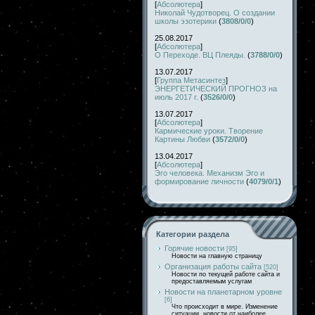
[
Абсолютера
]
Николай Чудотворец. О создании
школы эзотерики
(
3808/0/0
)
25.08.2017
[
Абсолютера
]
О Переходе. ВЦ Плеяды.
(
3788/0/0
)
13.07.2017
[
Группа Метасинтез
]
ЭНЕРГЕТИЧЕСКИЙ ПРОГНОЗ на
июль 2017 г.
(
3526/0/0
)
13.07.2017
[
Абсолютера
]
Кармические уроки. Творение
Картины Любви
(
3572/0/0
)
13.04.2017
[
Абсолютера
]
Эго человека. Механизм Эго и
формирование личности
(
4079/0/1
)
Категории раздела
Горячие новости
[95]
Новости на главную страницу
Организация работы сайта
[520]
Новости по текущей работе сайта и
предоставляемым услугам
Новости на планетарном уровне
[6]
Что происходит в мире. Изменение
ситуации, новости от наиболее