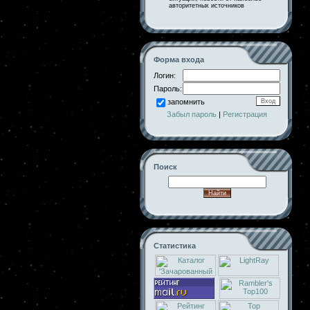
авторитетных источников
Форма входа
Логин:
Пароль:
запомнить
Забыл пароль
|
Регистрация
Поиск
Статистика