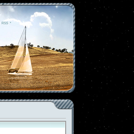
|
RSS
|
*