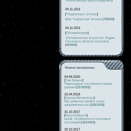
Ускользающая красота
(
9179/7
)
04.11.2011
[
"Подписные" истины
]
Моя "подписная" истина
(
7882/8
)
04.11.2011
[
Обсерватория
]
Эзотерическое искусство Эндрю
Гонсалеса (Andrew Gonzalez)
(
8946/6
)
Новые материалы
04.09.2020
[
Том Кеньон
]
Переходные состояния в новые
реалии
(
2578/0/0
)
22.04.2018
[
Группа Метасинтез
]
Как грамотно пройти «узел
напряженности»
(
3481/0/0
)
31.10.2017
[
NosceTeIpsum
]
buzlik. Особенности потоковых
состояний
(
3624/0/0
)
30.10.2017