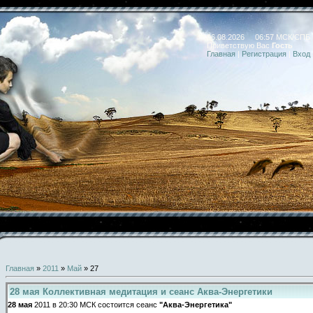
06.08.2026 06:57 МСК/СПБ
Приветствую Вас
Гость
Главная
|
Регистрация
|
Вход
Главная
»
2011
»
Май
»
27
28 мая Коллективная медитация и сеанс Аква-Энергетики
28 мая
2011 в 20:30 МСК состоится сеанс
"Аква-Энергетика"