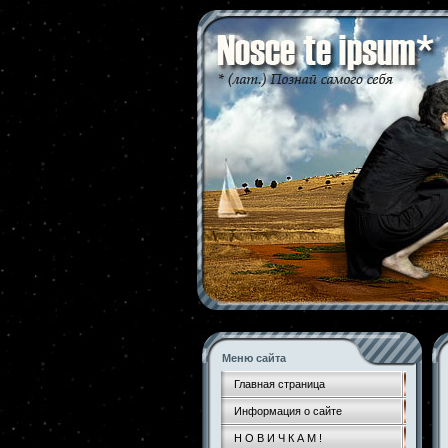
Меню сайта
Главная страница
Информация о сайте
Н О В И Ч К А М !