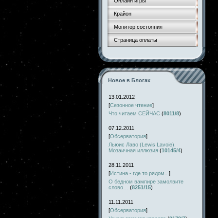
Онлайн игры
Крайон
Монитор состояния
Страница оплаты
Новое в Блогах
13.01.2012
[
Сезонное чтение
]
Что читаем СЕЙЧАС
(
8011/8
)
07.12.2011
[
Обсерватория
]
Льюис Лаво (Lewis Lavoie).
Мозаичная иллюзия
(
10145/4
)
28.11.2011
[
Истина - где то рядом...
]
О бедном вампире замолвите
слово…
(
8251/15
)
11.11.2011
[
Обсерватория
]