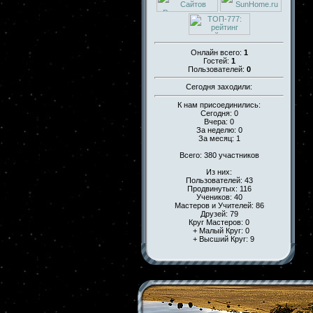
Онлайн всего:
1
Гостей:
1
Пользователей:
0
Сегодня заходили:
К нам присоединились:
Сегодня: 0
Вчера: 0
За неделю: 0
За месяц: 1
Всего: 380 участников
Из них:
Пользователей: 43
Продвинутых: 116
Учеников: 40
Мастеров и Учителей: 86
Друзей: 79
Круг Мастеров: 0
+ Малый Круг: 0
+ Высший Круг: 9