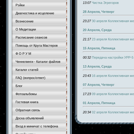
13:07
Чистка Эгрегоров
Рэйки
28 Апреля, Четверг
Диагностика и исцеление
23:27
30 апреля Коллективная ме
Вознесение
О Медитации
20 Апреля, Среда
Расписание сеансов
21:17
23 апреля Коллективная ме
Помощь от Круга Мастеров
15 Апреля, Пятница
Ф О Р У М
00:32
Передача настройки УРР-5 
Ченнелинги - Каталог файлов
13 Апреля, Среда
Каталог статей
23:43
16 апреля Коллективная ме
FAQ (вопрос/ответ)
07 Апреля, Четверг
Блог
17:23
09 апреля Коллективная ме
Фотоальбомы
Гостевая книга
01 Апреля, Пятница
Обратная связь
20:34
02 апреля Коллективная ме
Доска объявлений
Вход в миничат с телефона