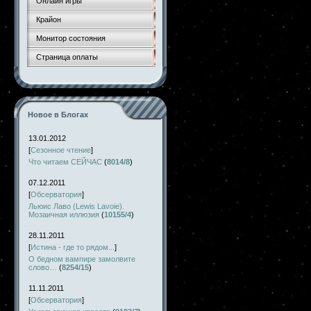
Онлайн игры
Крайон
Монитор состояния
Страница оплаты
Новое в Блогах
13.01.2012
[
Сезонное чтение
]
Что читаем СЕЙЧАС
(
8014/8
)
07.12.2011
[
Обсерватория
]
Льюис Лаво (Lewis Lavoie).
Мозаичная иллюзия
(
10155/4
)
28.11.2011
[
Истина - где то рядом...
]
О бедном вампире замолвите
слово…
(
8254/15
)
11.11.2011
[
Обсерватория
]