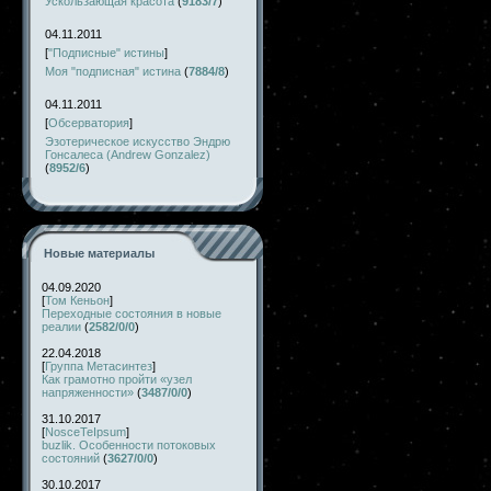
Ускользающая красота
(
9183/7
)
04.11.2011
[
"Подписные" истины
]
Моя "подписная" истина
(
7884/8
)
04.11.2011
[
Обсерватория
]
Эзотерическое искусство Эндрю
Гонсалеса (Andrew Gonzalez)
(
8952/6
)
Новые материалы
04.09.2020
[
Том Кеньон
]
Переходные состояния в новые
реалии
(
2582/0/0
)
22.04.2018
[
Группа Метасинтез
]
Как грамотно пройти «узел
напряженности»
(
3487/0/0
)
31.10.2017
[
NosceTeIpsum
]
buzlik. Особенности потоковых
состояний
(
3627/0/0
)
30.10.2017