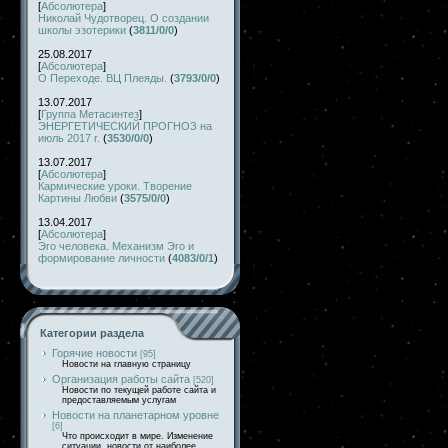
[
Абсолютера
]
Николай Чудотворец. О создании
школы эзотерики
(
3811/0/0
)
25.08.2017
[
Абсолютера
]
О Переходе. ВЦ Плеяды.
(
3793/0/0
)
13.07.2017
[
Группа Метасинтез
]
ЭНЕРГЕТИЧЕСКИЙ ПРОГНОЗ на
июль 2017 г.
(
3530/0/0
)
13.07.2017
[
Абсолютера
]
Кармические уроки. Творение
Картины Любви
(
3575/0/0
)
13.04.2017
[
Абсолютера
]
Эго человека. Механизм Эго и
формирование личности
(
4083/0/1
)
Категории раздела
Горячие новости
[95]
Новости на главную страницу
Организация работы сайта
[520]
Новости по текущей работе сайта и
предоставляемым услугам
Новости на планетарном уровне
[6]
Что происходит в мире. Изменение
ситуации, новости от наиболее