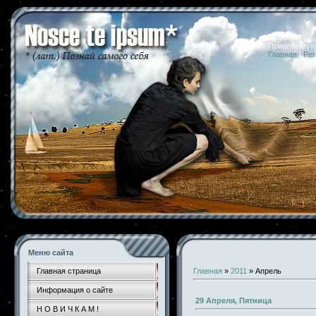
07.08.2026 
Приветствую
Главная
|
Рег
Меню сайта
Главная страница
Главная
»
2011
»
Апрель
Информация о сайте
29 Апреля, Пятница
Н О В И Ч К А М !