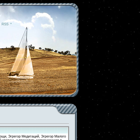
|
RSS
|
*
мощи, Эгрегор Медитаций, Эгрегор Малого
й уровень и проходить гармонизацию в