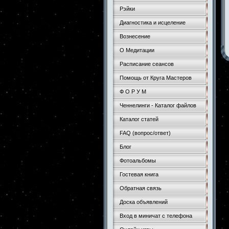
Рэйки
Диагностика и исцеление
Вознесение
О Медитации
Расписание сеансов
Помощь от Круга Мастеров
Ф О Р У М
Ченнелинги - Каталог файлов
Каталог статей
FAQ (вопрос/ответ)
Блог
Фотоальбомы
Гостевая книга
Обратная связь
Доска объявлений
Вход в миничат с телефона