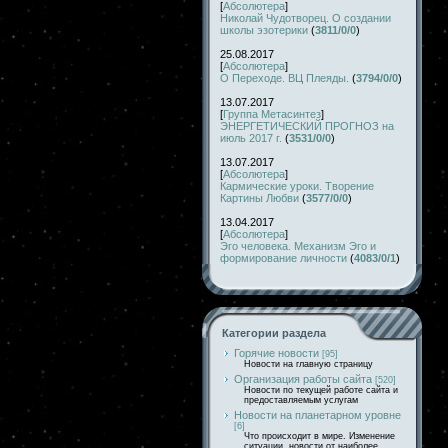
[
Абсолютера
]
Николай Чудотворец. О создании
школы эзотерики
(
3811/0/0
)
25.08.2017
[
Абсолютера
]
О Переходе. ВЦ Плеяды.
(
3794/0/0
)
13.07.2017
[
Группа Метасинтез
]
ЭНЕРГЕТИЧЕСКИЙ ПРОГНОЗ на
июль 2017 г.
(
3531/0/0
)
13.07.2017
[
Абсолютера
]
Кармические уроки. Творение
Картины Любви
(
3577/0/0
)
13.04.2017
[
Абсолютера
]
Эго человека. Механизм Эго и
формирование личности
(
4083/0/1
)
Категории раздела
Горячие новости
[95]
Новости на главную страницу
Организация работы сайта
[520]
Новости по текущей работе сайта и
предоставляемым услугам
Новости на планетарном уровне
[6]
Что происходит в мире. Изменение
ситуации, новости от наиболее