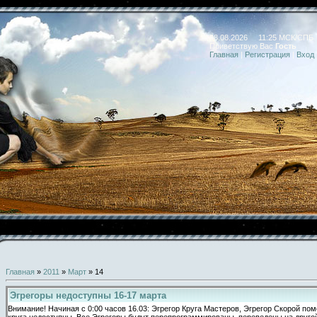
08.08.2026 11:25 МСК/СПБ
Приветствую Вас
Гость
Главная
|
Регистрация
|
Вход
Главная
»
2011
»
Март
»
14
Эгрегоры недоступны 16-17 марта
Внимание! Начиная с 0:00 часов 16.03: Эгрегор Круга Мастеров, Эгрегор Скорой по
круга недоступны. Все Эгрегоры будут перепрограммированы, переведены на друго