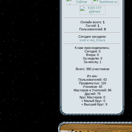
Онлайн всего:
1
Гостей:
1
Пользователей:
0
Сегодня заходили:
svet-v-net
,
Ольга
К нам присоединились:
Сегодня: 0
Вчера: 0
За неделю: 0
За месяц: 1
Всего: 380 участников
Из них:
Пользователей: 43
Продвинутых: 116
Учеников: 40
Мастеров и Учителей: 86
Друзей: 79
Круг Мастеров: 0
+ Малый Круг: 0
+ Высший Круг: 9