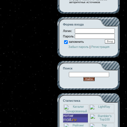
авторитетных источников
Форма входа
Логин:
Пароль:
запомнить
Забыл пароль
|
Регистрация
Поиск
Статистика