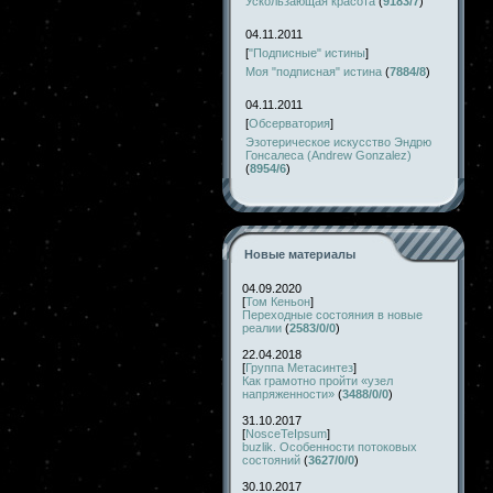
Ускользающая красота
(
9183/7
)
04.11.2011
[
"Подписные" истины
]
Моя "подписная" истина
(
7884/8
)
04.11.2011
[
Обсерватория
]
Эзотерическое искусство Эндрю
Гонсалеса (Andrew Gonzalez)
(
8954/6
)
Новые материалы
04.09.2020
[
Том Кеньон
]
Переходные состояния в новые
реалии
(
2583/0/0
)
22.04.2018
[
Группа Метасинтез
]
Как грамотно пройти «узел
напряженности»
(
3488/0/0
)
31.10.2017
[
NosceTeIpsum
]
buzlik. Особенности потоковых
состояний
(
3627/0/0
)
30.10.2017