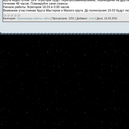
течении 48 часов. Планируйте свои сеансы.
Начало работы Эгрегоров 18.03 в 0:00 часов.
Внимание участникам Круга Мастеров и Малого круга. До полнолуния 19.03 будут п
Категория:
Организация работы сайта
|
Просмотров:
1251
|
Добавил:
xned
|
Дата:
14.03.2011