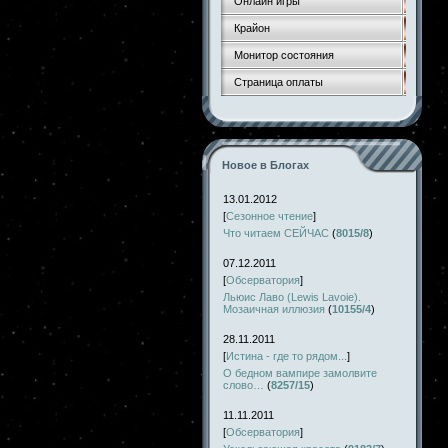
Онлайн игры
Крайон
Монитор состояния
Страница оплаты
Новое в Блогах
13.01.2012
[
Сезонное чтение
]
Что читаем СЕЙЧАС
(
8015/8
)
07.12.2011
[
Обсерватория
]
Льюис Лаво (Lewis Lavoie).
Мозаичная иллюзия
(
10155/4
)
28.11.2011
[
Истина - где то рядом...
]
О бедном вампире замолвите
слово…
(
8257/15
)
11.11.2011
[
Обсерватория
]