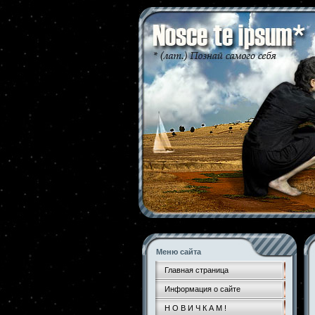
Меню сайта
Главная страница
Информация о сайте
Н О В И Ч К А М !