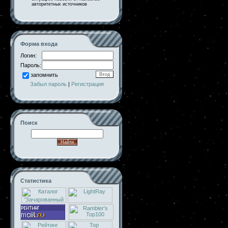
авторитетных источников
Форма входа
Логин:
Пароль:
запомнить
Забыл пароль
|
Регистрация
Поиск
Статистика