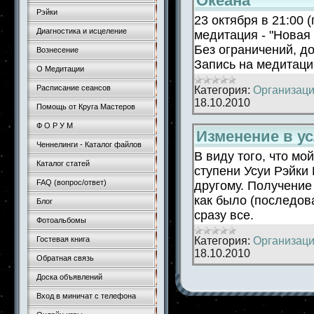
Океана"
Рэйки
23 октября в 21:00
Диагностика и исцеление
медитация - "Новая
Без ограничений, д
Вознесение
Запись на медитац
О Медитации
Расписание сеансов
Категория:
Организаци
18.10.2010
Помощь от Круга Мастеров
Ф О Р У М
Изменение в ус
Ченнелинги - Каталог файлов
В виду того, что мо
Каталог статей
ступени Усуи Рэйки 
FAQ (вопрос/ответ)
другому. Получение 
как было (последова
Блог
сразу все.
Фотоальбомы
Категория:
Организаци
Гостевая книга
18.10.2010
Обратная связь
Доска объявлений
Вход в миничат с телефона