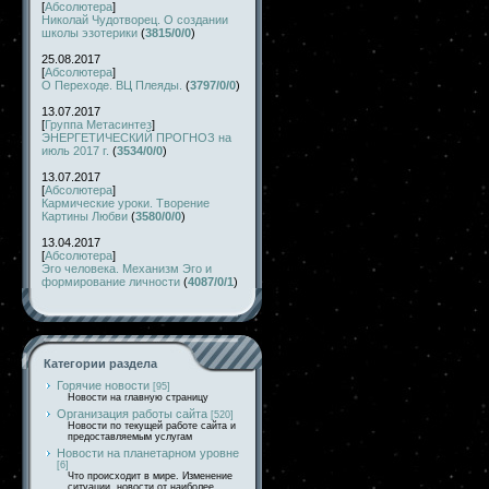
[
Абсолютера
]
Николай Чудотворец. О создании
школы эзотерики
(
3815/0/0
)
25.08.2017
[
Абсолютера
]
О Переходе. ВЦ Плеяды.
(
3797/0/0
)
13.07.2017
[
Группа Метасинтез
]
ЭНЕРГЕТИЧЕСКИЙ ПРОГНОЗ на
июль 2017 г.
(
3534/0/0
)
13.07.2017
[
Абсолютера
]
Кармические уроки. Творение
Картины Любви
(
3580/0/0
)
13.04.2017
[
Абсолютера
]
Эго человека. Механизм Эго и
формирование личности
(
4087/0/1
)
Категории раздела
Горячие новости
[95]
Новости на главную страницу
Организация работы сайта
[520]
Новости по текущей работе сайта и
предоставляемым услугам
Новости на планетарном уровне
[6]
Что происходит в мире. Изменение
ситуации, новости от наиболее