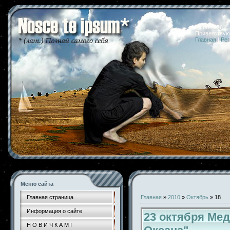
10.08.2026 
Приветствую
Главная
|
Рег
Меню сайта
Главная страница
Главная
»
2010
»
Октябрь
»
18
Информация о сайте
23 октября Ме
Н О В И Ч К А М !