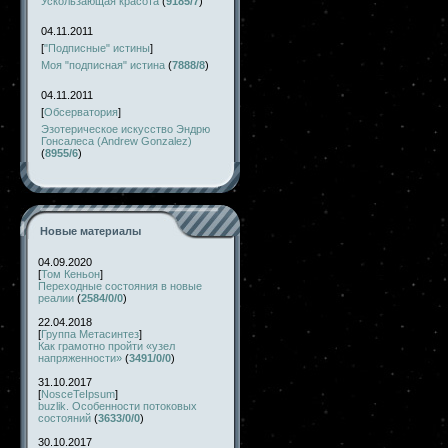
Ускользающая красота
(
9185/7
)
04.11.2011
[
"Подписные" истины
]
Моя "подписная" истина
(
7888/8
)
04.11.2011
[
Обсерватория
]
Эзотерическое искусство Эндрю
Гонсалеса (Andrew Gonzalez)
(
8955/6
)
Новые материалы
04.09.2020
[
Том Кеньон
]
Переходные состояния в новые
реалии
(
2584/0/0
)
22.04.2018
[
Группа Метасинтез
]
Как грамотно пройти «узел
напряженности»
(
3491/0/0
)
31.10.2017
[
NosceTeIpsum
]
buzlik. Особенности потоковых
состояний
(
3633/0/0
)
30.10.2017