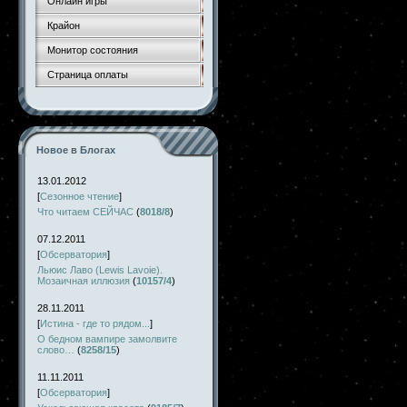
Онлайн игры
Крайон
Монитор состояния
Страница оплаты
Новое в Блогах
13.01.2012
[
Сезонное чтение
]
Что читаем СЕЙЧАС
(
8018/8
)
07.12.2011
[
Обсерватория
]
Льюис Лаво (Lewis Lavoie).
Мозаичная иллюзия
(
10157/4
)
28.11.2011
[
Истина - где то рядом...
]
О бедном вампире замолвите
слово…
(
8258/15
)
11.11.2011
[
Обсерватория
]