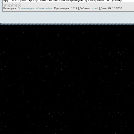
Категория:
Организация работы сайта
|
Просмотров:
1317
|
Добавил:
xned
|
Дата:
07.10.2010