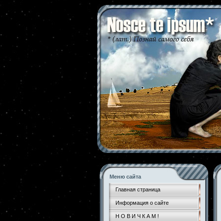
Меню сайта
Главная страница
Информация о сайте
Н О В И Ч К А М !