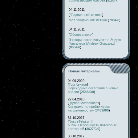
Ускользающая красота
(
9183/7
)
04.11.2011
[
"Подписные" истины
]
Моя "подписная" истина
(
7884/8
)
04.11.2011
[
Обсерватория
]
Эзотерическое искусство Эндрю
Гонсалеса (Andrew Gonzalez)
(
8954/6
)
Новые материалы
04.09.2020
[
Том Кеньон
]
Переходные состояния в новые
реалии
(
2583/0/0
)
22.04.2018
[
Группа Метасинтез
]
Как грамотно пройти «узел
напряженности»
(
3489/0/0
)
31.10.2017
[
NosceTeIpsum
]
buzlik. Особенности потоковых
состояний
(
3627/0/0
)
30.10.2017