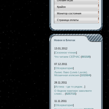
Онлайн игры
Крайон
Монитор состояния
Страница оплаты
Новое в Блогах
13.01.2012
[
Сезонное чтение
]
Что читаем СЕЙЧАС
(
8015/8
)
07.12.2011
[
Обсерватория
]
Льюис Лаво (Lewis Lavoie).
Мозаичная иллюзия
(
10155/4
)
28.11.2011
[
Истина - где то рядом...
]
О бедном вампире замолвите
слово…
(
8257/15
)
11.11.2011
[
Обсерватория
]