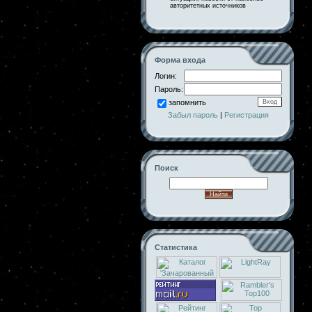
авторитетных источников
Форма входа
Логин:
Пароль:
запомнить
Забыл пароль
|
Регистрация
Поиск
Статистика