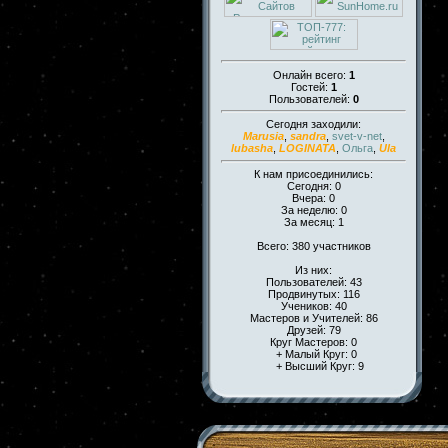
Онлайн всего:
1
Гостей:
1
Пользователей:
0
Сегодня заходили:
Marusia
,
sandra
,
svet-v-net
,
lubasha
,
LOGINATA
,
Ольга
,
Ula
К нам присоединились:
Сегодня: 0
Вчера: 0
За неделю: 0
За месяц: 1
Всего: 380 участников
Из них:
Пользователей: 43
Продвинутых: 116
Учеников: 40
Мастеров и Учителей: 86
Друзей: 79
Круг Мастеров: 0
+ Малый Круг: 0
+ Высший Круг: 9