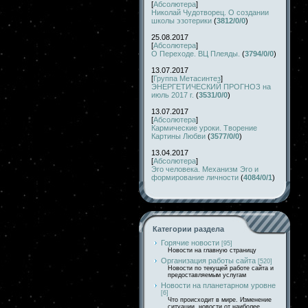
[
Абсолютера
]
Николай Чудотворец. О создании
школы эзотерики
(
3812/0/0
)
25.08.2017
[
Абсолютера
]
О Переходе. ВЦ Плеяды.
(
3794/0/0
)
13.07.2017
[
Группа Метасинтез
]
ЭНЕРГЕТИЧЕСКИЙ ПРОГНОЗ на
июль 2017 г.
(
3531/0/0
)
13.07.2017
[
Абсолютера
]
Кармические уроки. Творение
Картины Любви
(
3577/0/0
)
13.04.2017
[
Абсолютера
]
Эго человека. Механизм Эго и
формирование личности
(
4084/0/1
)
Категории раздела
Горячие новости
[95]
Новости на главную страницу
Организация работы сайта
[520]
Новости по текущей работе сайта и
предоставляемым услугам
Новости на планетарном уровне
[6]
Что происходит в мире. Изменение
ситуации, новости от наиболее