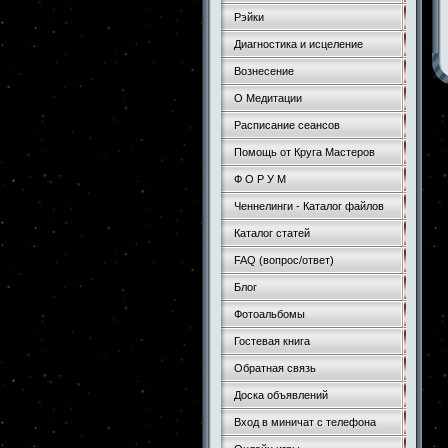
Рэйки
Диагностика и исцеление
Вознесение
О Медитации
Расписание сеансов
Помощь от Круга Мастеров
Ф О Р У М
Ченнелинги - Каталог файлов
Каталог статей
FAQ (вопрос/ответ)
Блог
Фотоальбомы
Гостевая книга
Обратная связь
Доска объявлений
Вход в миничат с телефона