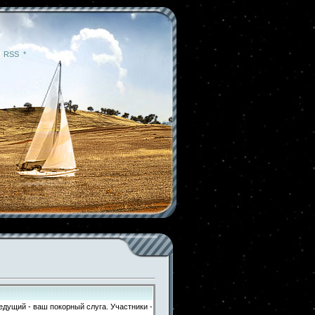
|
RSS
|
*
Ведущий - ваш покорный слуга. Участники -