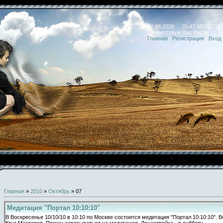
08.08.2026 20:43 МСК/СПБ
Приветствую Вас
Гость
Главная
|
Регистрация
|
Вход
Главная
»
2010
»
Октябрь
»
07
Медитация "Портал 10:10:10"
В Воскресенье 10/10/10 в 10:10 по Москве состоится медитация "Портал 10:10:10". 
Круг Мастеров. Прошу записываться на медитацию. Донастройка - в субботу.