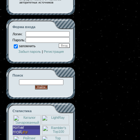
авторитетных источников
Форма входа
Логин:
Пароль:
запомнить
Забыл пароль
|
Регистрация
Поиск
Статистика