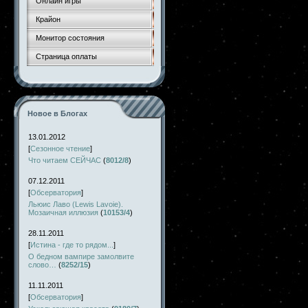
Онлайн игры
Крайон
Монитор состояния
Страница оплаты
Новое в Блогах
13.01.2012
[
Сезонное чтение
]
Что читаем СЕЙЧАС
(
8012/8
)
07.12.2011
[
Обсерватория
]
Льюис Лаво (Lewis Lavoie).
Мозаичная иллюзия
(
10153/4
)
28.11.2011
[
Истина - где то рядом...
]
О бедном вампире замолвите
слово…
(
8252/15
)
11.11.2011
[
Обсерватория
]