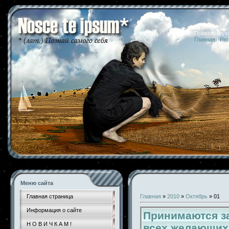
07.08.2026 
Приветствую
Главная
|
Рег
Меню сайта
Главная страница
Главная
»
2010
»
Октябрь
»
01
Информация о сайте
Принимаются за
Н О В И Ч К А М !
всех желающих