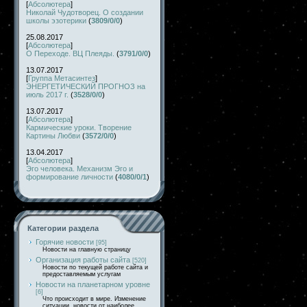
[
Абсолютера
]
Николай Чудотворец. О создании
школы эзотерики
(
3809/0/0
)
25.08.2017
[
Абсолютера
]
О Переходе. ВЦ Плеяды.
(
3791/0/0
)
13.07.2017
[
Группа Метасинтез
]
ЭНЕРГЕТИЧЕСКИЙ ПРОГНОЗ на
июль 2017 г.
(
3528/0/0
)
13.07.2017
[
Абсолютера
]
Кармические уроки. Творение
Картины Любви
(
3572/0/0
)
13.04.2017
[
Абсолютера
]
Эго человека. Механизм Эго и
формирование личности
(
4080/0/1
)
Категории раздела
Горячие новости
[95]
Новости на главную страницу
Организация работы сайта
[520]
Новости по текущей работе сайта и
предоставляемым услугам
Новости на планетарном уровне
[6]
Что происходит в мире. Изменение
ситуации, новости от наиболее