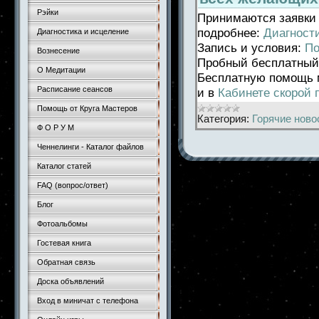
Рэйки
Принимаются заявки 
подробнее:
Диагност
Диагностика и исцеление
Запись и условия:
По
Вознесение
Пробный бесплатный
О Медитации
Бесплатную помощь 
Расписание сеансов
и в
Кабинете скорой
Помощь от Круга Мастеров
Категория:
Горячие ново
Ф О Р У М
Ченнелинги - Каталог файлов
Каталог статей
FAQ (вопрос/ответ)
Блог
Фотоальбомы
Гостевая книга
Обратная связь
Доска объявлений
Вход в миничат с телефона