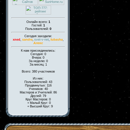
Онлайн всего:
1
Гостей:
1
Пользователей:
0
Сегодня заходили:
xned
,
sandra
,
svet-v-net
,
lubasha
,
Алекс
К нам присоединились:
Сегодня: 0
Вчера: 0
За неделю: 0
За месяц: 1
Всего: 380 участников
Из них:
Пользователей: 43
Продвинутых: 116
Учеников: 40
Мастеров и Учителей: 86
Друзей: 79
Круг Мастеров: 0
+ Малый Круг: 0
+ Высший Круг: 9