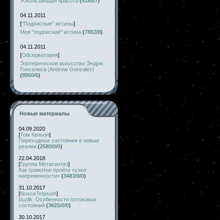
Ускользающая красота
(
9180/7
)
04.11.2011
[
"Подписные" истины
]
Моя "подписная" истина
(
7882/8
)
04.11.2011
[
Обсерватория
]
Эзотерическое искусство Эндрю
Гонсалеса (Andrew Gonzalez)
(
8950/6
)
Новые материалы
04.09.2020
[
Том Кеньон
]
Переходные состояния в новые
реалии
(
2580/0/0
)
22.04.2018
[
Группа Метасинтез
]
Как грамотно пройти «узел
напряженности»
(
3483/0/0
)
31.10.2017
[
NosceTeIpsum
]
buzlik. Особенности потоковых
состояний
(
3625/0/0
)
30.10.2017