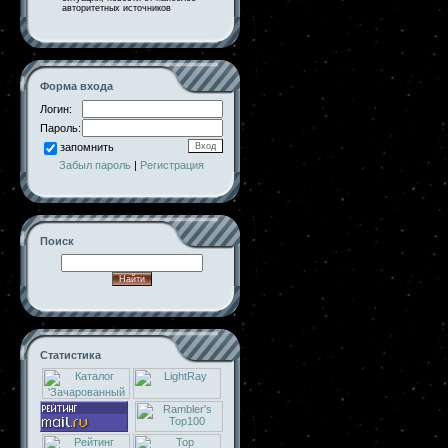
авторитетных источников
Форма входа
Логин:
Пароль:
запомнить
Забыл пароль
|
Регистрация
Поиск
Статистика