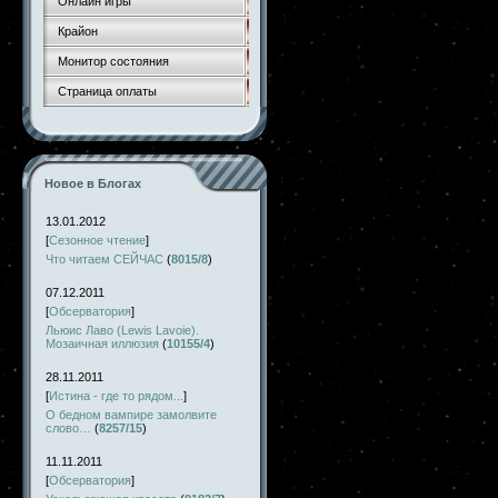
Онлайн игры
Крайон
Монитор состояния
Страница оплаты
Новое в Блогах
13.01.2012
[
Сезонное чтение
]
Что читаем СЕЙЧАС
(
8015/8
)
07.12.2011
[
Обсерватория
]
Льюис Лаво (Lewis Lavoie).
Мозаичная иллюзия
(
10155/4
)
28.11.2011
[
Истина - где то рядом...
]
О бедном вампире замолвите
слово…
(
8257/15
)
11.11.2011
[
Обсерватория
]