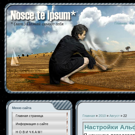
08.08.2026 
Приветствую
Главная
|
Рег
Меню сайта
Главная страница
Главная
»
2010
»
Август
»
22
Информация о сайте
Настройки Аль
Н О В И Ч К А М !