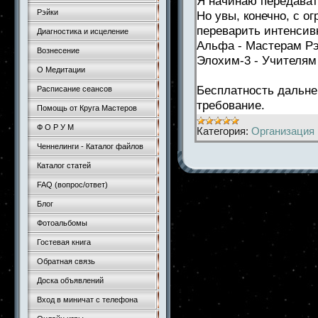
Я начинаю передават
Рэйки
Но увы, конечно, с о
переварить интенсив
Диагностика и исцеление
Альфа - Мастерам Р
Вознесение
Элохим-3 - Учителям
О Медитации
Бесплатность дальне
Расписание сеансов
требование.
Помощь от Круга Мастеров
Ф О Р У М
Категория:
Организация 
Ченнелинги - Каталог файлов
Каталог статей
FAQ (вопрос/ответ)
Блог
Фотоальбомы
Гостевая книга
Обратная связь
Доска объявлений
Вход в миничат с телефона