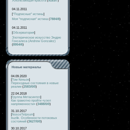
Ускользающая красота
(
9183/7
)
04.11.2011
[
"Подписные" истины
]
Моя "подписная" истина
(
7884/8
)
04.11.2011
[
Обсерватория
]
Эзотерическое искусство Эндрю
Гонсалеса (Andrew Gonzalez)
(
8954/6
)
Новые материалы
04.09.2020
[
Том Кеньон
]
Переходные состояния в новые
реалии
(
2583/0/0
)
22.04.2018
[
Группа Метасинтез
]
Как грамотно пройти «узел
напряженности»
(
3488/0/0
)
31.10.2017
[
NosceTeIpsum
]
buzlik. Особенности потоковых
состояний
(
3627/0/0
)
30.10.2017