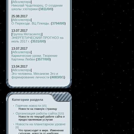
[
Абсолютера
]
Николай Чудотворец. О создании
школы эзотерики
(
3811/0/0
)
25.08.2017
[
Абсолютера
]
О Переходе. ВЦ Плеяды.
(
3794/0/0
)
13.07.2017
[
Группа Метасинтез
]
ЭНЕРГЕТИЧЕСКИЙ ПРОГНОЗ на
июль 2017 г.
(
3531/0/0
)
13.07.2017
[
Абсолютера
]
Кармические уроки. Творение
Картины Любви
(
3577/0/0
)
13.04.2017
[
Абсолютера
]
Эго человека. Механизм Эго и
формирование личности
(
4083/0/1
)
Категории раздела
Горячие новости
[95]
Новости на главную страницу
Организация работы сайта
[520]
Новости по текущей работе сайта и
предоставляемым услугам
Новости на планетарном уровне
[6]
Что происходит в мире. Изменение
ситуации, новости от наиболее