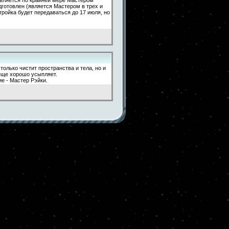
одготовлен (является Мастером в трех и
ройка будет передаваться до 17 июля, но
олько чистит пространства и тела, но и
еще хорошо усыпляет.
е - Мастер Рэйки.