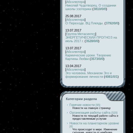
[
Абсолютера
]
Николай Чудотворец. О создании
школы эзотерики
(
3810/0/0
)
25.08.2017
[
Абсолютера
]
О Переходе. ВЦ Плеяды.
(
3792/0/0
)
13.07.2017
[
Группа Метасинтез
]
ЭНЕРГЕТИЧЕСКИЙ ПРОГНОЗ на
июль 2017 г.
(
3528/0/0
)
13.07.2017
[
Абсолютера
]
Кармические уроки. Творение
Картины Любви
(
3573/0/0
)
13.04.2017
[
Абсолютера
]
Эго человека. Механизм Эго и
формирование личности
(
4081/0/1
)
Категории раздела
Горячие новости
[95]
Новости на главную страницу
Организация работы сайта
[520]
Новости по текущей работе сайта и
предоставляемым услугам
Новости на планетарном уровне
[6]
Что происходит в мире. Изменение
ситуации, новости от наиболее