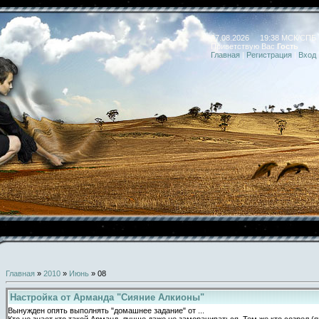
07.08.2026 19:38 МСК/СПБ
Приветствую Вас
Гость
Главная
|
Регистрация
|
Вход
Главная
»
2010
»
Июнь
»
08
Настройка от Арманда "Cияние Алкионы"
Вынужден опять выполнять "домашнее задание" от ...
Кто не знает кто такой Арманд, лучше даже не заморачиваться. Тем же кто созрел 