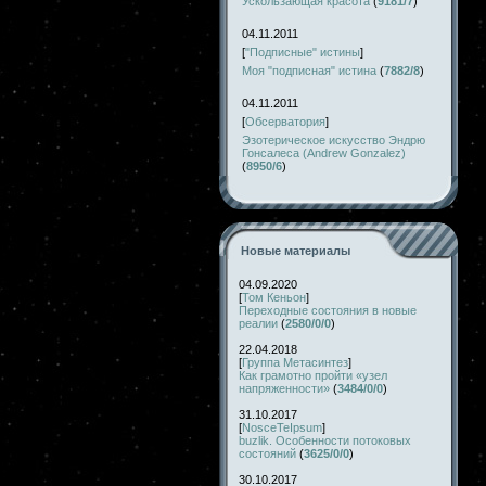
Ускользающая красота
(
9181/7
)
04.11.2011
[
"Подписные" истины
]
Моя "подписная" истина
(
7882/8
)
04.11.2011
[
Обсерватория
]
Эзотерическое искусство Эндрю
Гонсалеса (Andrew Gonzalez)
(
8950/6
)
Новые материалы
04.09.2020
[
Том Кеньон
]
Переходные состояния в новые
реалии
(
2580/0/0
)
22.04.2018
[
Группа Метасинтез
]
Как грамотно пройти «узел
напряженности»
(
3484/0/0
)
31.10.2017
[
NosceTeIpsum
]
buzlik. Особенности потоковых
состояний
(
3625/0/0
)
30.10.2017