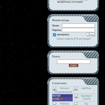
авторитетных источников
Форма входа
Логин:
Пароль:
запомнить
Забыл пароль
|
Регистрация
Поиск
Статистика