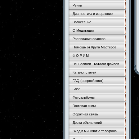
Рэйки
Диагностика и исцеление
Вознесение
О Медитации
Расписание сеансов
Помощь от Круга Мастеров
Ф О Р У М
Ченнелинги - Каталог файлов
Каталог статей
FAQ (вопрос/ответ)
Блог
Фотоальбомы
Гостевая книга
Обратная связь
Доска объявлений
Вход в миничат с телефона