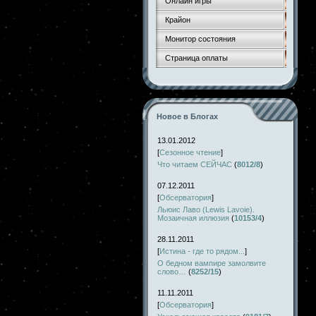
Онлайн игры
Крайон
Монитор состояния
Страница оплаты
Новое в Блогах
13.01.2012
[
Сезонное чтение
]
Что читаем СЕЙЧАС
(
8012/8
)
07.12.2011
[
Обсерватория
]
Льюис Лаво (Lewis Lavoie).
Мозаичная иллюзия
(
10153/4
)
28.11.2011
[
Истина - где то рядом...
]
О бедном вампире замолвите
слово…
(
8252/15
)
11.11.2011
[
Обсерватория
]