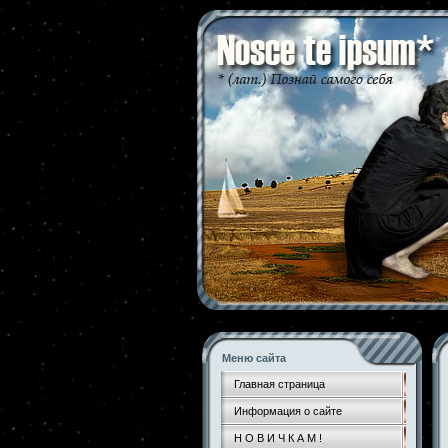
Меню сайта
Главная страница
Информация о сайте
Н О В И Ч К А М !