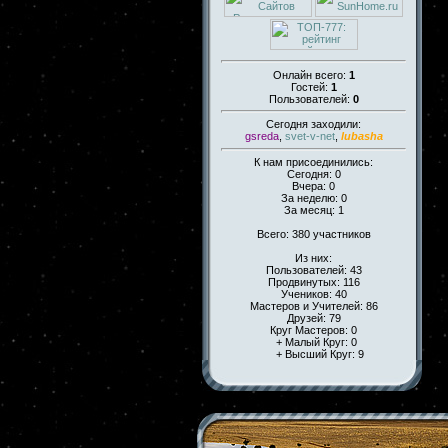
Онлайн всего:
1
Гостей:
1
Пользователей:
0
Сегодня заходили:
gsreda
,
svet-v-net
,
lubasha
К нам присоединились:
Сегодня: 0
Вчера: 0
За неделю: 0
За месяц: 1
Всего: 380 участников
Из них:
Пользователей: 43
Продвинутых: 116
Учеников: 40
Мастеров и Учителей: 86
Друзей: 79
Круг Мастеров: 0
+ Малый Круг: 0
+ Высший Круг: 9