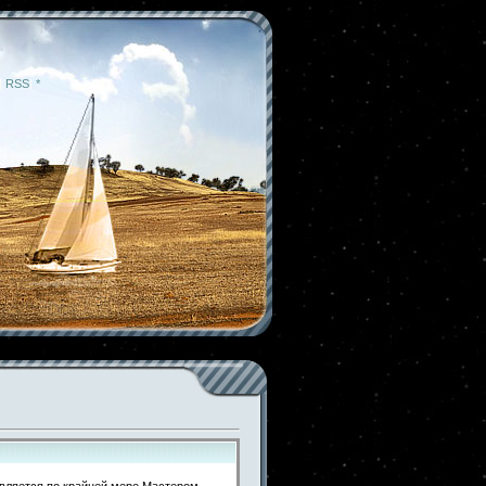
|
RSS
|
*
(является по крайней мере Мастером