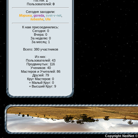
Гостей:
1
Пользователей:
0
Сегодня заходили:
Мэрика
,
gsreda
,
svet-v-net
,
lubasha
,
Ula
К нам присоединились:
Сегодня: 0
Вчера: 0
За неделю: 0
За месяц: 1
Всего: 380 участников
Из них:
Пользователей: 43
Продвинутых: 116
Учеников: 40
Мастеров и Учителей: 86
Друзей: 79
Круг Мастеров: 0
+ Малый Круг: 0
+ Высший Круг: 9
Copyright NedNet 