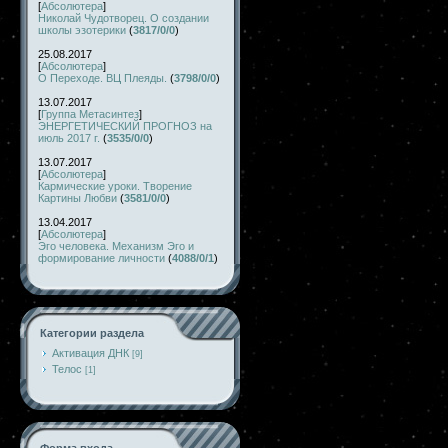
[
Абсолютера
]
Николай Чудотворец. О создании
школы эзотерики
(
3817/0/0
)
25.08.2017
[
Абсолютера
]
О Переходе. ВЦ Плеяды.
(
3798/0/0
)
13.07.2017
[
Группа Метасинтез
]
ЭНЕРГЕТИЧЕСКИЙ ПРОГНОЗ на
июль 2017 г.
(
3535/0/0
)
13.07.2017
[
Абсолютера
]
Кармические уроки. Творение
Картины Любви
(
3581/0/0
)
13.04.2017
[
Абсолютера
]
Эго человека. Механизм Эго и
формирование личности
(
4088/0/1
)
Категории раздела
Активация ДНК
[9]
Телос
[1]