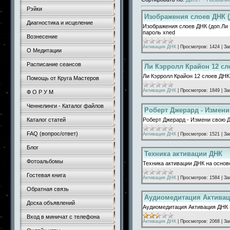
Рэйки
Изображения слоев ДНК (
Диагностика и исцеление
Изображения слоев ДНК (доп.Ли 
пароль xned
Вознесение
Активация ДНК
|
Просмотров:
1424
|
За
О Медитации
Расписание сеансов
Ли Кэрролл Крайон 12 сл
Ли Кэрролл Крайон 12 слоев ДНК
Помощь от Круга Мастеров
Активация ДНК
|
Просмотров:
1849
|
За
Ф О Р У М
Ченнелинги - Каталог файлов
Роберт Джерард - Измени
Роберт Джерард - Измени свою 
Каталог статей
FAQ (вопрос/ответ)
Активация ДНК
|
Просмотров:
1521
|
За
Блог
Техника активации ДНК
Фотоальбомы
Техника активации ДНК на основ
Гостевая книга
Активация ДНК
|
Просмотров:
1584
|
За
Обратная связь
Аудиомедитация Активац
Доска объявлений
Аудиомедитация Активация ДНК
Вход в миничат с телефона
Активация ДНК
|
Просмотров:
2068
|
За