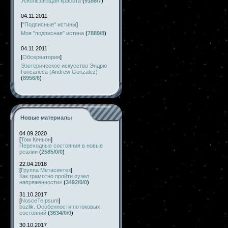
Ускользающая красота
(
9188/7
)
04.11.2011
[
"Подписные" истины
]
Моя "подписная" истина
(
7889/8
)
04.11.2011
[
Обсерватория
]
Эзотерическое искусство Эндрю
Гонсалеса (Andrew Gonzalez)
(
8956/6
)
Новые материалы
04.09.2020
[
Том Кеньон
]
Переходные состояния в новые
реалии
(
2585/0/0
)
22.04.2018
[
Группа Метасинтез
]
Как грамотно пройти «узел
напряженности»
(
3492/0/0
)
31.10.2017
[
NosceTeIpsum
]
buzlik. Особенности потоковых
состояний
(
3634/0/0
)
30.10.2017