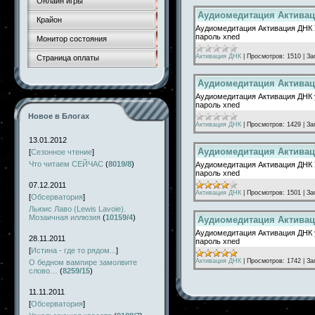
Онлайн игры
Аудиомедитация Активац
Крайон
Аудиомедитация Активация ДНК 
пароль xned
Монитор состояния
Активация ДНК
|
Просмотров:
1510
|
За
Страница оплаты
Аудиомедитация Активац
Аудиомедитация Активация ДНК 
пароль xned
Новое в Блогах
Активация ДНК
|
Просмотров:
1429
|
За
13.01.2012
Аудиомедитация Активац
[
Сезонное чтение
]
Что читаем СЕЙЧАС
(
8019/8
)
Аудиомедитация Активация ДНК 
пароль xned
07.12.2011
Активация ДНК
|
Просмотров:
1501
|
За
[
Обсерватория
]
Льюис Лаво (Lewis Lavoie).
Мозаичная иллюзия
(
10159/4
)
Аудиомедитация Активац
Аудиомедитация Активация ДНК 
28.11.2011
пароль xned
[
Истина - где то рядом...
]
Активация ДНК
|
Просмотров:
1742
|
За
О бедном вампире замолвите
слово…
(
8259/15
)
11.11.2011
[
Обсерватория
]