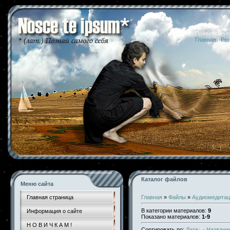
10.08.2026 
Приветствую
Главная
|
Рег
Каталог файлов
Меню сайта
Главная страница
Главная
»
Файлы
»
Аудиомедитац
В категории материалов
:
9
Информация о сайте
Показано материалов
:
1-9
Н О В И Ч К А М !
Сортировать по
:
Дате
·
Названи