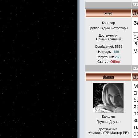
Д
xned
З
Канцлер
Группа: Администраторы
Достижения:
Б
Самый главный
в
Сообщений:
5859
М
Награды:
180
Репутация:
266
Статус:
Offline
Д
факел
М
Э
б
я
п
Канцлер
з
Группа: Друзья
т
Достижения:
о
*Учитель УРР, Мастер РВУ