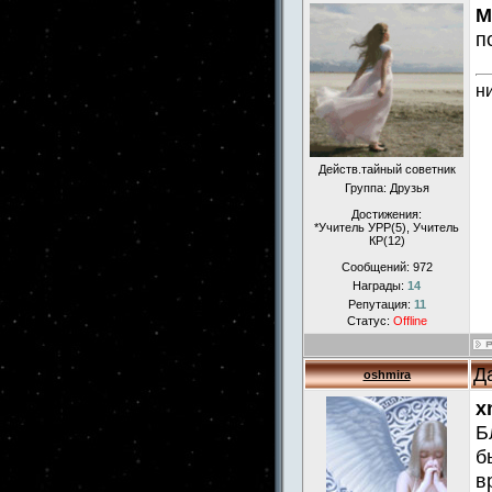
M
п
н
Действ.тайный советник
Группа: Друзья
Достижения:
*Учитель УРР(5), Учитель
КР(12)
Сообщений:
972
Награды:
14
Репутация:
11
Статус:
Offline
Д
oshmira
x
Б
б
в