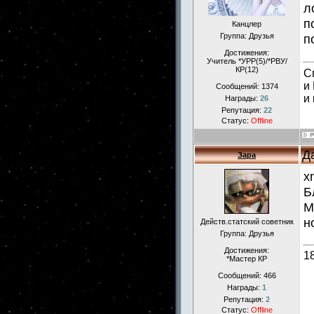
л
п
Канцлер
Группа: Друзья
п
Достижения:
Учитель *УРР(5)/*РВУ/
КР(12)
С
и
Сообщений:
1374
и
Награды:
26
Репутация:
22
Статус:
Offline
Д
Зара
x
Б
М
н
Действ.статский советник
Группа: Друзья
Достижения:
1
*Мастер КР
Сообщений:
466
Награды:
1
Репутация:
2
Статус:
Offline