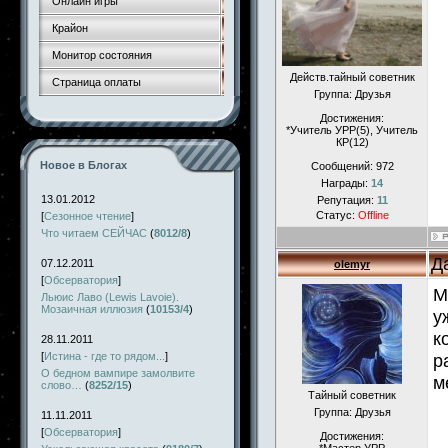
Онлайн игры
Крайон
Монитор состояния
Действ.тайный советник
Страница оплаты
Группа: Друзья
Достижения:
*Учитель УРР(5), Учитель
КР(12)
Новое в Блогах
Сообщений:
972
Награды:
14
13.01.2012
Репутация:
11
Статус:
Offline
[
Сезонное чтение
]
Что читаем СЕЙЧАС
(
8012/8
)
Д
07.12.2011
olemyr
[
Обсерватория
]
M
Льюис Лаво (Lewis Lavoie).
Мозаичная иллюзия
(
10153/4
)
у
к
28.11.2011
[
Истина - где то рядом...
]
р
О бедном вампире замолвите
м
слово…
(
8252/15
)
Тайный советник
Группа: Друзья
11.11.2011
[
Обсерватория
]
Достижения: