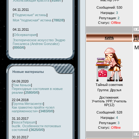
*Мастер УРР
Ускользающая красота
(
9180/7
)
Сообщений:
530
04.11.2011
Награды:
3
[
"Подписные" истины
]
Репутация:
2
Моя "подписная" истина
(
7882/8
)
Статус:
Offline
04.11.2011
[
Обсерватория
]
Д
КИРА
Эзотерическое искусство Эндрю
Гонсалеса (Andrew Gonzalez)
М
(
8950/6
)
Новые материалы
04.09.2020
Тайный советник
[
Том Кеньон
]
Переходные состояния в новые
Группа: Друзья
реалии
(
2580/0/0
)
Достижения:
22.04.2018
Учитель УРР, Учитель
[
Группа Метасинтез
]
КР(12)
Как грамотно пройти «узел
напряженности»
(
3483/0/0
)
Сообщений:
528
Награды:
4
31.10.2017
[
NosceTeIpsum
]
Репутация:
3
buzlik. Особенности потоковых
Статус:
Offline
состояний
(
3625/0/0
)
30.10.2017