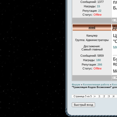
п
Сообщений:
1377
Награды:
15
Б
Репутация:
22
Статус:
Offline
Д
xned
Ц
Канцлер
Группа: Администраторы
"
м
Достижения:
Самый главный
Сообщений:
5859
Б
Награды:
180
в
Репутация:
266
Статус:
Offline
М
Форум
»
Коллективная работа
»
Кол
"Трансляция Кодов Вознесения" дл
Страница
5
из
5
«
1
2
3
4