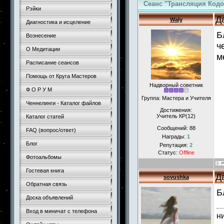
Сеанс "Трансляция Код
Рэйки
Д
Waly
Диагностика и исцеление
Б
Вознесение
ч
О Медитации
м
Расписание сеансов
Помощь от Круга Мастеров
Надворный советник
Ф О Р У М
Группа: Мастера и Учителя
Ченнелинги - Каталог файлов
Достижения:
Учитель КР(12)
Каталог статей
Сообщений:
88
FAQ (вопрос/ответ)
Награды:
1
Блог
Репутация:
2
Статус:
Offline
Фотоальбомы
Гостевая книга
Д
sovushka
Обратная связь
Б
Доска объявлений
Вход в миничат с телефона
н