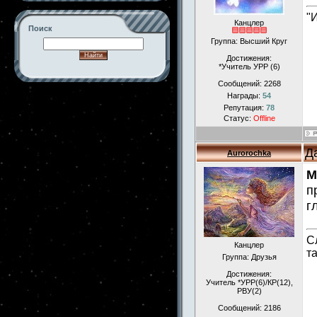
"
Канцлер
Поиск
Группа: Высший Круг
Достижения:
*Учитель УРР (6)
Сообщений:
2268
-->
Награды:
54
Репутация:
78
Статус:
Offline
Д
Aurorochka
M
п
г
С
Канцлер
т
Группа: Друзья
Достижения:
Учитель *УРР(6)/КР(12),
РВУ(2)
Сообщений:
2186