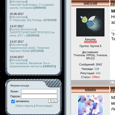
[
Абсолютера
]
Д
svet-v-net
Николай Чудотворец. О создании
школы эзотерики
(
3809/0/0
)
M
25.08.2017
Н
[
Абсолютера
]
О Переходе. ВЦ Плеяды.
(
3792/0/0
)
з
13.07.2017
[
Группа Метасинтез
]
ЭНЕРГЕТИЧЕСКИЙ ПРОГНОЗ на
"
июль 2017 г.
(
3528/0/0
)
Т
Канцлер
13.07.2017
[
Абсолютера
]
Группа: Группа 5
Кармические уроки. Творение
Картины Любви
(
3572/0/0
)
Достижения:
*Учитель УРР(6), Учитель
13.04.2017
КР(12)
[
Абсолютера
]
Эго человека. Механизм Эго и
Сообщений:
2642
формирование личности
(
4080/0/1
)
Награды:
128
Репутация:
154
Статус:
Offline
Форма входа
Д
lubasha
Логин:
Пароль:
M
запомнить
м
Забыл пароль
|
Регистрация
л