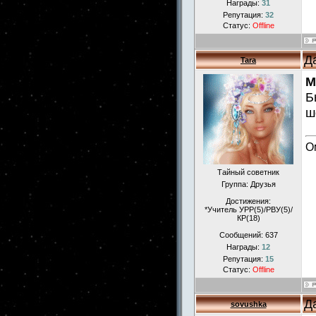
Награды:
31
Репутация:
32
Статус:
Offline
Д
Tara
M
Б
ш
О
Тайный советник
Группа: Друзья
Достижения:
*Учитель УРР(5)/РВУ(5)/
КР(18)
Сообщений:
637
Награды:
12
Репутация:
15
Статус:
Offline
Д
sovushka