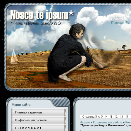
07.08.2026 
Приветствую
Главная
|
Рег
Меню сайта
Главная страница
Страница
5
из
5
«
1
2
3
4
Информация о сайте
Форум
»
Коллективная работа
»
Кол
"Трансляция Кодов Вознесения" дл
Н О В И Ч К А М !