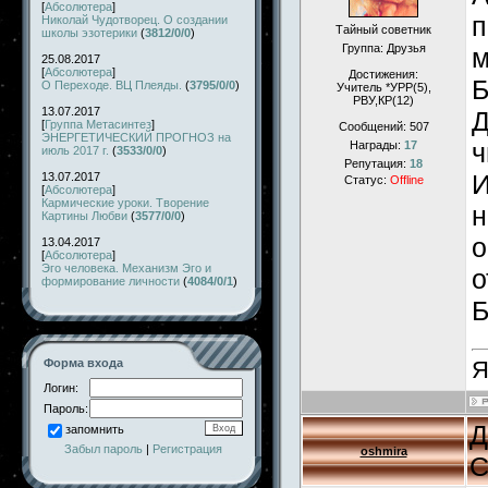
[
Абсолютера
]
п
Николай Чудотворец. О создании
Тайный советник
школы эзотерики
(
3812/0/0
)
Группа: Друзья
м
25.08.2017
[
Абсолютера
]
Достижения:
Б
О Переходе. ВЦ Плеяды.
(
3795/0/0
)
Учитель *УРР(5),
РВУ,КР(12)
13.07.2017
Д
[
Группа Метасинтез
]
Сообщений:
507
ЭНЕРГЕТИЧЕСКИЙ ПРОГНОЗ на
ч
Награды:
17
июль 2017 г.
(
3533/0/0
)
Репутация:
18
И
13.07.2017
Статус:
Offline
[
Абсолютера
]
Кармические уроки. Творение
н
Картины Любви
(
3577/0/0
)
о
13.04.2017
[
Абсолютера
]
Эго человека. Механизм Эго и
о
формирование личности
(
4084/0/1
)
Б
Форма входа
Я
Логин:
Пароль:
Д
запомнить
Забыл пароль
|
Регистрация
oshmira
С