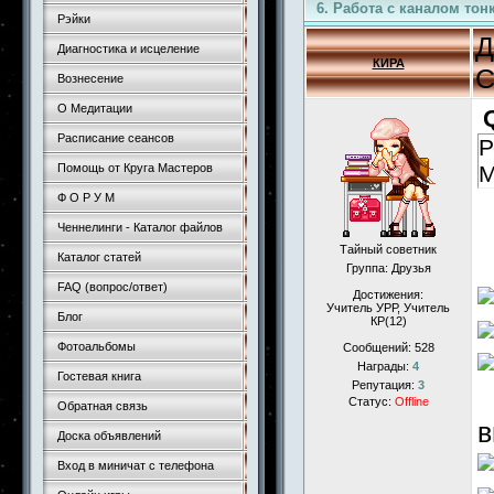
6. Работа с каналом тон
Рэйки
Д
Диагностика и исцеление
КИРА
С
Вознесение
О Медитации
Расписание сеансов
Р
Помощь от Круга Мастеров
Ф О Р У М
Ченнелинги - Каталог файлов
Тайный советник
Каталог статей
Группа: Друзья
FAQ (вопрос/ответ)
Достижения:
Учитель УРР, Учитель
Блог
КР(12)
Фотоальбомы
Сообщений:
528
Награды:
4
Гостевая книга
Репутация:
3
Статус:
Offline
Обратная связь
в
Доска объявлений
Вход в миничат с телефона