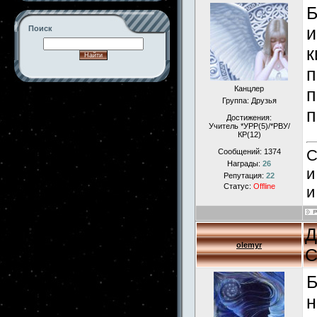
Б
и
Поиск
к
п
Канцлер
п
-->
Группа: Друзья
п
Достижения:
Учитель *УРР(5)/*РВУ/
КР(12)
С
Сообщений:
1374
Награды:
26
и
Репутация:
22
Статус:
Offline
и
Д
olemyr
С
Б
н