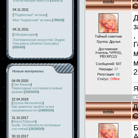
Ускользающая красота
(
9183/7
)
gsreda
С
04.11.2011
[
"Подписные" истины
]
Д
Моя "подписная" истина
(
7884/8
)
з
04.11.2011
,
[
Обсерватория
]
Тайный советник
Эзотерическое искусство Эндрю
Группа: Друзья
Г
Гонсалеса (Andrew Gonzalez)
(
8954/6
)
Достижения:
м
Учитель *УРР(5),
РВУ,КР(12)
м
Сообщений:
507
Награды:
17
2
Новые материалы
Репутация:
18
Статус:
Offline
04.09.2020
[
Том Кеньон
]
Я
Переходные состояния в новые
реалии
(
2583/0/0
)
22.04.2018
[
Группа Метасинтез
]
Д
Как грамотно пройти «узел
напряженности»
(
3489/0/0
)
gsreda
С
31.10.2017
[
NosceTeIpsum
]
buzlik. Особенности потоковых
Б
состояний
(
3628/0/0
)
А
30.10.2017