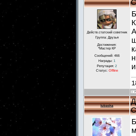
С
Б
К
А
Действ.статский советник
Группа: Друзья
щ
Достижения:
к
*Мастер КР
н
Сообщений:
466
Награды:
1
и
Репутация:
2
Статус:
Offline
1
Д
lubasha
С
Б
м