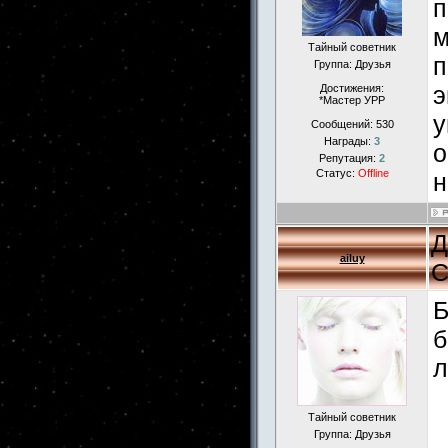
п
м
Тайный советник
п
Группа: Друзья
э
Достижения:
*Мастер УРР
у
Сообщений:
530
Награды:
3
о
Репутация:
2
Статус:
Offline
н
Д
ailuy
С
Б
б
л
Тайный советник
Группа: Друзья