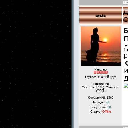
Д
sandra
С
Б
П
д
р
И
Канцлер
Д
Группа: Высший Круг
Достижения:
Учитель КР(12), *Учитель
УРР(6)
Сообщений:
1560
Награды:
46
Репутация:
58
Статус:
Offline