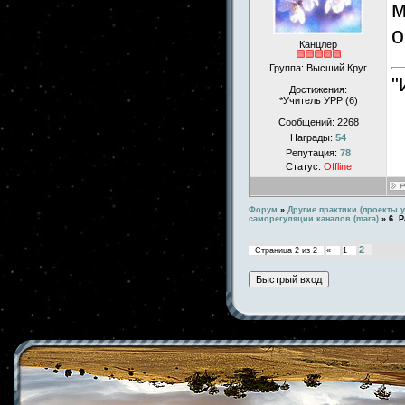
м
о
Канцлер
Группа: Высший Круг
"
Достижения:
*Учитель УРР (6)
Сообщений:
2268
Награды:
54
Репутация:
78
Статус:
Offline
Форум
»
Другие практики (проекты у
саморегуляции каналов (mara)
»
6. 
2
Страница
2
из
2
«
1