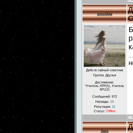
Д
sovushka
С
Б
р
к
н
Действ.тайный советник
Группа: Друзья
Достижения:
*Учитель УРР(5), Учитель
КР(12)
Сообщений:
972
Награды:
14
Репутация:
11
Статус:
Offline
Д
Зара