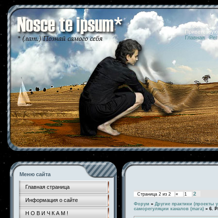
09.08.2026 
Приветствую
Главная
|
Рег
Меню сайта
Главная страница
2
Страница
2
из
2
«
1
Информация о сайте
Форум
»
Другие практики (проекты у
саморегуляции каналов (mara)
»
6. 
Н О В И Ч К А М !