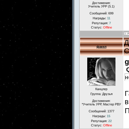
Достижения:
Учитель УРР (5.1)
Сообщений:
699
Награды:
11
Репутация:
7
Статус:
Offline
Д
факел
С
g
н
Канцлер
Г
Группа: Друзья
в
Достижения:
*Учитель УРР, Мастер РВУ
П
Сообщений:
1377
Награды:
15
Репутация:
22
Статус:
Offline