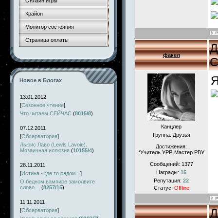
Онлайн игры
Крайон
Монитор состояния
Страница оплаты
Д
факел
С
Я
Новое в Блогах
13.01.2012
[
Сезонное чтение
]
Что читаем СЕЙЧАС
(
8015/8
)
Канцлер
07.12.2011
Группа: Друзья
[
Обсерватория
]
Льюис Лаво (Lewis Lavoie).
Достижения:
Мозаичная иллюзия
(
10155/4
)
*Учитель УРР, Мастер РВУ
Сообщений:
1377
28.11.2011
Награды:
15
[
Истина - где то рядом...
]
Репутация:
22
О бедном вампире замолвите
слово…
(
8257/15
)
Статус:
Offline
11.11.2011
Д
[
Обсерватория
]