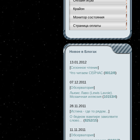
Онлайн игры
Крайон
Монитор состояния
Страница оплаты
Новое в Блогах
13.01.2012
[
Сезонное чтение
]
Что читаем СЕЙЧАС
(
8012/8
)
07.12.2011
[
Обсерватория
]
Льюис Лаво (Lewis Lavoie).
Мозаичная иллюзия
(
10153/4
)
28.11.2011
[
Истина - где то рядом...
]
О бедном вампире замолвите
слово…
(
8252/15
)
11.11.2011
[
Обсерватория
]