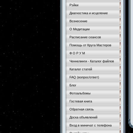
Рэйки
Диагностика и исцеление
Вознесение
О Медитации
Расписание сеансов
Помощь от Круга Мастеров
Ф О Р У М
Ченнелинги - Каталог файлов
Каталог статей
FAQ (вопрос/ответ)
Блог
Фотоальбомы
Гостевая книга
Обратная связь
Доска объявлений
Вход в миничат с телефона