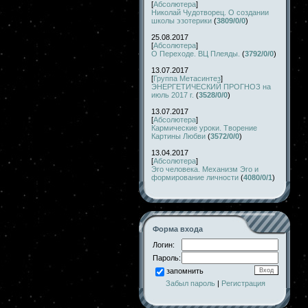
[
Абсолютера
]
Николай Чудотворец. О создании
школы эзотерики
(
3809/0/0
)
25.08.2017
[
Абсолютера
]
О Переходе. ВЦ Плеяды.
(
3792/0/0
)
13.07.2017
[
Группа Метасинтез
]
ЭНЕРГЕТИЧЕСКИЙ ПРОГНОЗ на
июль 2017 г.
(
3528/0/0
)
13.07.2017
[
Абсолютера
]
Кармические уроки. Творение
Картины Любви
(
3572/0/0
)
13.04.2017
[
Абсолютера
]
Эго человека. Механизм Эго и
формирование личности
(
4080/0/1
)
Форма входа
Логин:
Пароль:
запомнить
Забыл пароль
|
Регистрация