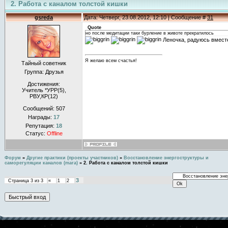
2. Работа с каналом толстой кишки
gsreda
Дата: Четверг, 23.08.2012, 12:10 | Сообщение #
31
Quote
но после медитации таки бурление в животе прекратилось
Леночка, радуюсь вместе
Я желаю всем счастья!
Тайный советник
Группа: Друзья
Достижения:
Учитель *УРР(5),
РВУ,КР(12)
Сообщений:
507
Награды:
17
Репутация:
18
Статус:
Offline
Форум
»
Другие практики (проекты участников)
»
Восстановление энергоструктуры и
саморегуляции каналов (mara)
»
2. Работа с каналом толстой кишки
3
Страница
3
из
3
«
1
2