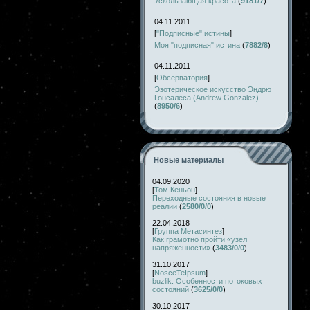
Ускользающая красота
(
9181/7
)
04.11.2011
[
"Подписные" истины
]
Моя "подписная" истина
(
7882/8
)
04.11.2011
[
Обсерватория
]
Эзотерическое искусство Эндрю
Гонсалеса (Andrew Gonzalez)
(
8950/6
)
Новые материалы
04.09.2020
[
Том Кеньон
]
Переходные состояния в новые
реалии
(
2580/0/0
)
22.04.2018
[
Группа Метасинтез
]
Как грамотно пройти «узел
напряженности»
(
3483/0/0
)
31.10.2017
[
NosceTeIpsum
]
buzlik. Особенности потоковых
состояний
(
3625/0/0
)
30.10.2017