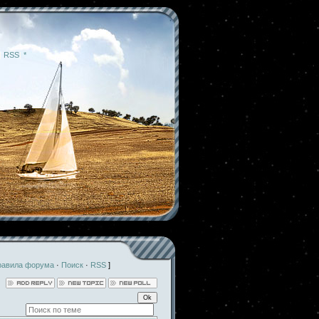
|
RSS
|
*
равила форума
·
Поиск
·
RSS
]