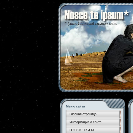
Меню сайта
Главная страница
Информация о сайте
Н О В И Ч К А М !