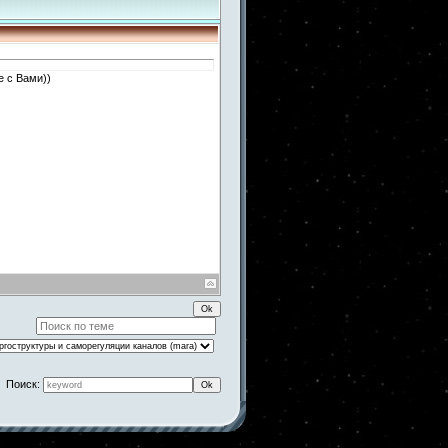
 с Вами))
Поиск: