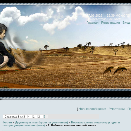
07.08.2026 15:39 МСК/СПБ
Приветствую Вас
Гость
Главная
|
Регистрация
|
Вход
[
Новые сообщения
·
Участники
·
П
3
Страница
3
из
3
«
1
2
Форум
»
Другие практики (проекты участников)
»
Восстановление энергоструктуры и
саморегуляции каналов (mara)
»
2. Работа с каналом толстой кишки