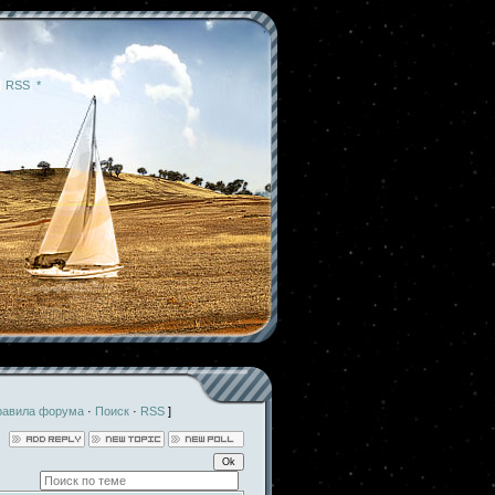
|
RSS
|
*
равила форума
·
Поиск
·
RSS
]