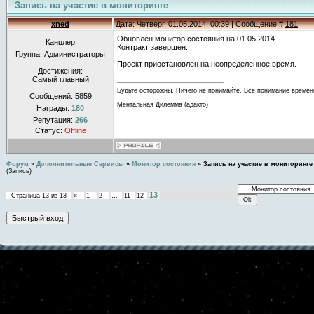
Запись на участие в мониторинге
xned
Дата: Четверг, 01.05.2014, 00:39 | Сообщение #
181
Обновлен монитор состояния на 01.05.2014.
Канцлер
Контракт завершен.
Группа: Администраторы
Проект приостановлен на неопределенное время.
Достижения:
Самый главный
Будьте осторожны. Ничего не понимайте. Все понимание времен
Сообщений:
5859
Ментальная Дилемма (адакто)
Награды:
180
Репутация:
266
Статус:
Offline
Форум
»
Дополнительные Сервисы
»
Монитор состояния
»
Запись на участие в мониторинге
(Запись)
13
Страница
13
из
13
«
1
2
…
11
12