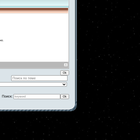
но.
Поиск: