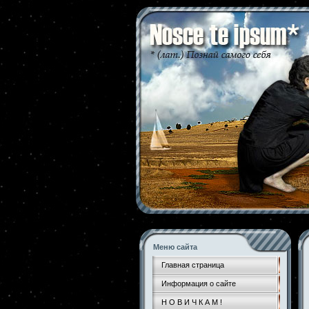
Меню сайта
Главная страница
Информация о сайте
Н О В И Ч К А М !