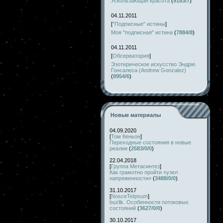
Ускользающая красота
(
9183/7
)
04.11.2011
[
"Подписные" истины
]
Моя "подписная" истина
(
7884/8
)
04.11.2011
[
Обсерватория
]
Эзотерическое искусство Эндрю
Гонсалеса (Andrew Gonzalez)
(
8954/6
)
Новые материалы
04.09.2020
[
Том Кеньон
]
Переходные состояния в новые
реалии
(
2583/0/0
)
22.04.2018
[
Группа Метасинтез
]
Как грамотно пройти «узел
напряженности»
(
3488/0/0
)
31.10.2017
[
NosceTeIpsum
]
buzlik. Особенности потоковых
состояний
(
3627/0/0
)
30.10.2017