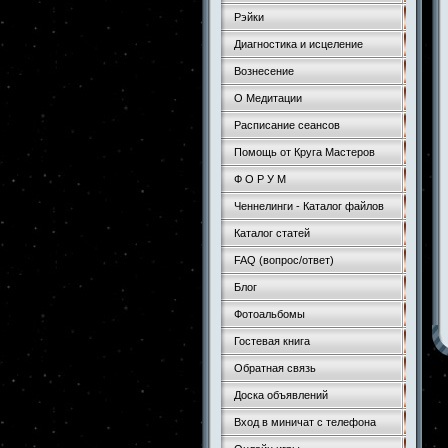
Рэйки
Диагностика и исцеление
Вознесение
О Медитации
Расписание сеансов
Помощь от Круга Мастеров
Ф О Р У М
Ченнелинги - Каталог файлов
Каталог статей
FAQ (вопрос/ответ)
Блог
Фотоальбомы
Гостевая книга
Обратная связь
Доска объявлений
Вход в миничат с телефона