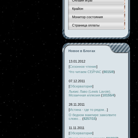
Онлайн игры
Крайон
Монитор состояния
Страница оплаты
Новое в Блогах
13.01.2012
[
Сезонное чтение
]
Что читаем СЕЙЧАС
(
8015/8
)
07.12.2011
[
Обсерватория
]
Льюис Лаво (Lewis Lavoie).
Мозаичная иллюзия
(
10155/4
)
28.11.2011
[
Истина - где то рядом...
]
О бедном вампире замолвите
слово…
(
8257/15
)
11.11.2011
[
Обсерватория
]