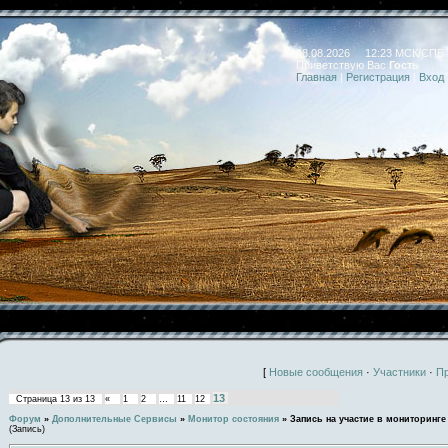
08.08.2026 12:23 МСК/СПБ
Приветствую Вас
Гость
Главная
|
Регистрация
|
Вход
[
Новые сообщения
·
Участники
·
П
13
Страница
13
из
13
«
1
2
…
11
12
Форум
»
Дополнительные Сервисы
»
Монитор состояния
»
Запись на участие в мониторинге
(Запись)