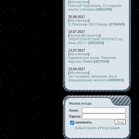
[
Абсолютера
]
Николай Чудотворец. О создании
школы эзотерики
(
3811/0/0
)
25.08.2017
[
Абсолютера
]
О Переходе. ВЦ Плеяды.
(
3794/0/0
)
13.07.2017
[
Группа Метасинтез
]
ЭНЕРГЕТИЧЕСКИЙ ПРОГНОЗ на
июль 2017 г.
(
3531/0/0
)
13.07.2017
[
Абсолютера
]
Кармические уроки. Творение
Картины Любви
(
3577/0/0
)
13.04.2017
[
Абсолютера
]
Эго человека. Механизм Эго и
формирование личности
(
4083/0/1
)
Форма входа
Логин:
Пароль:
запомнить
Забыл пароль
|
Регистрация