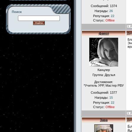
Сообщений:
1374
Награды:
26
Поиск
Репутация:
22
Статус:
Offline
факел
Дат
-->
Бл
Эн
вр
Канцлер
Группа: Друзья
Достижения:
*Учитель УРР, Мастер РВУ
Сообщений:
1377
Награды:
15
Репутация:
22
Статус:
Offline
Зара
Дат
Бл
Ве