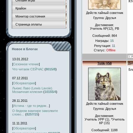
Онлайн игры
Кт
Крайон
Действ.тайный советник
Монитор состояния
Группа: Друзья
Страница оплаты
Достижения:
Учитель КР(12), РВ
Сообщений:
864
Награды:
15
Репутация:
11
Новое в Блогах
Статус:
Offline
13.01.2012
Tolik-V58
Дат
[
Сезонное чтение
]
Что читаем СЕЙЧАС
(
8015/8
)
Бл
07.12.2011
[
Обсерватория
]
Льюис Лаво (Lewis Lavoie).
Мозаичная иллюзия
(
10155/4
)
28.11.2011
Действ.тайный советник
[
Истина - где то рядом...
]
Группа: Друзья
О бедном вампире замолвите
слово…
(
8257/15
)
Достижения:
Учитель УРР (1), *Учитель
КР (15)
11.11.2011
[
Обсерватория
]
Сообщений:
1188