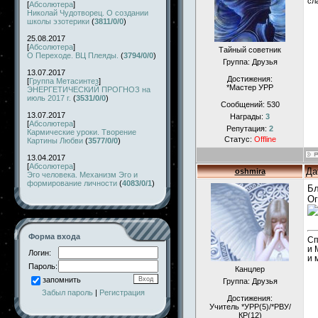
сл
[
Абсолютера
]
Николай Чудотворец. О создании
школы эзотерики
(
3811/0/0
)
25.08.2017
[
Абсолютера
]
Тайный советник
О Переходе. ВЦ Плеяды.
(
3794/0/0
)
Группа: Друзья
13.07.2017
Достижения:
[
Группа Метасинтез
]
*Мастер УРР
ЭНЕРГЕТИЧЕСКИЙ ПРОГНОЗ на
июль 2017 г.
(
3531/0/0
)
Сообщений:
530
13.07.2017
Награды:
3
[
Абсолютера
]
Репутация:
2
Кармические уроки. Творение
Статус:
Offline
Картины Любви
(
3577/0/0
)
13.04.2017
[
Абсолютера
]
Да
oshmira
Эго человека. Механизм Эго и
формирование личности
(
4083/0/1
)
Бл
Ог
Форма входа
Сп
и 
Логин:
и 
Пароль:
Канцлер
запомнить
Группа: Друзья
Забыл пароль
|
Регистрация
Достижения:
Учитель *УРР(5)/*РВУ/
КР(12)