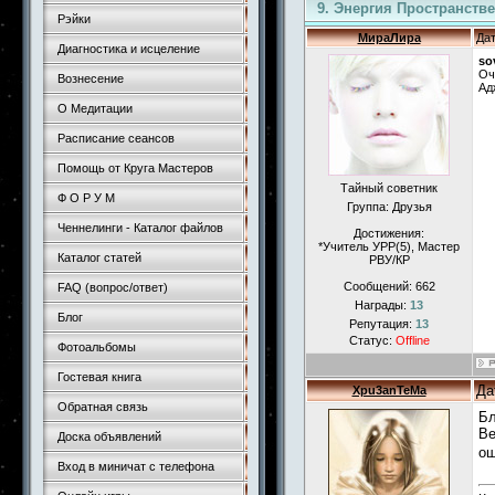
9. Энергия Пространств
Рэйки
МираЛира
Дат
Диагностика и исцеление
so
Оч
Вознесение
Ад
О Медитации
Расписание сеансов
Помощь от Круга Мастеров
Тайный советник
Ф О Р У М
Группа: Друзья
Ченнелинги - Каталог файлов
Достижения:
*Учитель УРР(5), Маcтер
Каталог статей
РВУ/КР
Сообщений:
662
FAQ (вопрос/ответ)
Награды:
13
Блог
Репутация:
13
Статус:
Offline
Фотоальбомы
Гостевая книга
Да
Xpu3anTeMa
Обратная связь
Бл
Ве
Доска объявлений
ощ
Вход в миничат с телефона