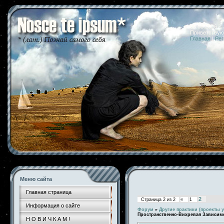
08.08.2026 
Приветствую
Главная
|
Рег
Меню сайта
Главная страница
2
Страница
2
из
2
«
1
Информация о сайте
Форум
»
Другие практики (проекты у
Пространственно-Вихревая Зависим
Н О В И Ч К А М !