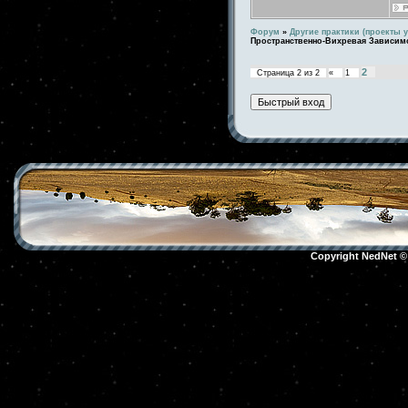
Форум
»
Другие практики (проекты у
Пространственно-Вихревая Зависим
2
Страница
2
из
2
«
1
Copyright NedNet 