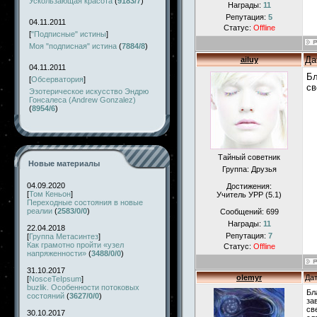
Ускользающая красота
(
9183/7
)
Награды:
11
Репутация:
5
04.11.2011
Статус:
Offline
[
"Подписные" истины
]
Моя "подписная" истина
(
7884/8
)
Да
ailuy
04.11.2011
Бл
[
Обсерватория
]
св
Эзотерическое искусство Эндрю
Гонсалеса (Andrew Gonzalez)
(
8954/6
)
Тайный советник
Новые материалы
Группа: Друзья
04.09.2020
Достижения:
[
Том Кеньон
]
Учитель УРР (5.1)
Переходные состояния в новые
реалии
(
2583/0/0
)
Сообщений:
699
Награды:
11
22.04.2018
Репутация:
7
[
Группа Метасинтез
]
Как грамотно пройти «узел
Статус:
Offline
напряженности»
(
3488/0/0
)
31.10.2017
olemyr
Дат
[
NosceTeIpsum
]
buzlik. Особенности потоковых
Бл
состояний
(
3627/0/0
)
за
св
30.10.2017