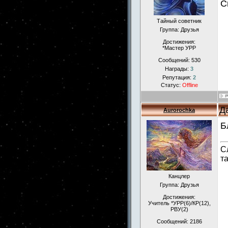
С
Тайный советник
Группа: Друзья
Достижения:
*Мастер УРР
Сообщений:
530
Награды:
3
Репутация:
2
Статус:
Offline
Д
Aurorochka
Б
С
т
Канцлер
Группа: Друзья
Достижения:
Учитель *УРР(6)/КР(12),
РВУ(2)
Сообщений:
2186