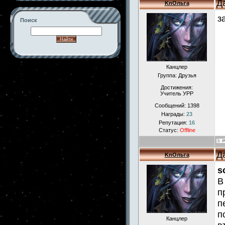
Д
KnОльга
з
Поиск
Канцлер
-->
Группа: Друзья
Достижения:
Учитель УРР
Сообщений:
1398
Награды:
23
Репутация:
16
Статус:
Offline
Д
KnОльга
s
В
п
п
п
Канцлер