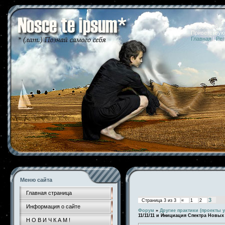
07.08.2026 
Приветствую
Главная
|
Рег
Меню сайта
Главная страница
3
Страница
3
из
3
«
1
2
Информация о сайте
Форум
»
Другие практики (проекты у
11/11/11 и Инициация Спектра Новых 
Н О В И Ч К А М !