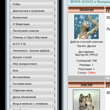
ВРАТА 11/11/11 и Инициа
Рэйки
Д
Звёздочка
Диагностика и исцеление
з
Вознесение
О Медитации
Л
Расписание сеансов
Помощь от Круга Мастеров
Действ.статский советник
Ф О Р У М
Группа: Друзья
Ченнелинги - Каталог файлов
Достижения:
Мастер КР, УРР(2)
Каталог статей
Сообщений:
348
FAQ (вопрос/ответ)
Награды:
3
Репутация:
0
Блог
Статус:
Offline
Фотоальбомы
Д
Гостевая книга
Tolik-V58
Обратная связь
з
Доска объявлений
Вход в миничат с телефона