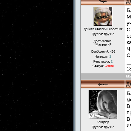
Д
Зара
Б
М
у
С
Действ.статский советник
Группа: Друзья
о
Достижения:
к
*Мастер КР
Ч
Сообщений:
466
С
Награды:
1
Репутация:
2
Статус:
Offline
1
Д
факел
Б
м
В
п
В
Канцлер
и
Группа: Друзья