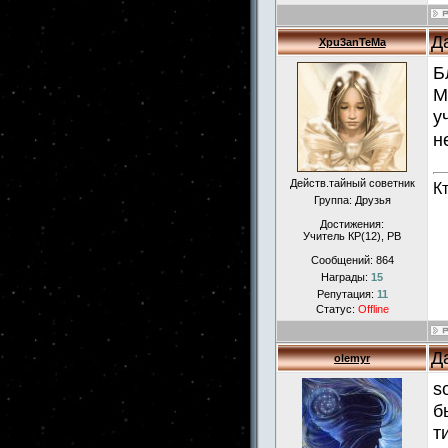
Д
Xpu3anTeMa
Б
М
у
н
Действ.тайный советник
К
Группа: Друзья
Достижения:
Учитель КР(12), РВ
Сообщений:
864
Награды:
15
Репутация:
11
Статус:
Offline
Д
olemyr
s
б
т