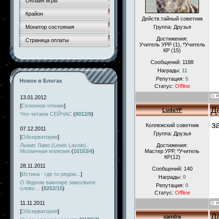
Онлайн игры
Крайон
Действ.тайный советник
Монитор состояния
Группа: Друзья
Достижения:
Страница оплаты
Учитель УРР (1), *Учитель
КР (15)
Сообщений:
1188
Награды:
11
Репутация:
5
Новое в Блогах
Статус:
Offline
13.01.2012
[
Сезонное чтение
]
Д
LudaYF
Что читаем СЕЙЧАС
(
8012/8
)
з
Коллежский советник
07.12.2011
Группа: Друзья
[
Обсерватория
]
Льюис Лаво (Lewis Lavoie).
Достижения:
Мозаичная иллюзия
(
10153/4
)
Мастер УРР, *Учитель
КР(12)
28.11.2011
Сообщений:
140
[
Истина - где то рядом...
]
Награды:
0
О бедном вампире замолвите
Репутация:
0
слово…
(
8252/15
)
Статус:
Offline
11.11.2011
[
Обсерватория
]
Д
sandra