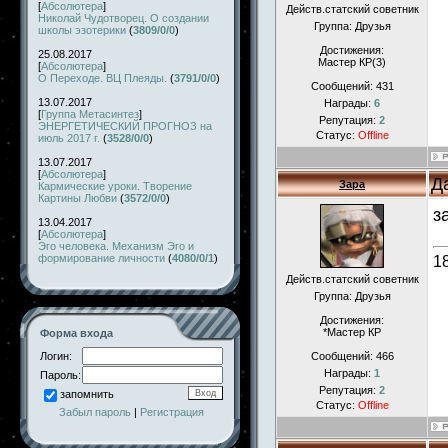
[
Абсолютера
]
Действ.статский советник
Николай Чудотворец. О создании
Группа: Друзья
школы эзотерики
(
3809/0/0
)
Достижения:
25.08.2017
Мастер КР(3)
[
Абсолютера
]
О Переходе. ВЦ Плеяды.
(
3791/0/0
)
Сообщений:
431
13.07.2017
Награды:
6
[
Группа Метасинтез
]
Репутация:
2
ЭНЕРГЕТИЧЕСКИЙ ПРОГНОЗ на
Статус:
Offline
июль 2017 г.
(
3528/0/0
)
13.07.2017
[
Абсолютера
]
Д
Зара
Кармические уроки. Творение
Картины Любви
(
3572/0/0
)
з
13.04.2017
[
Абсолютера
]
Эго человека. Механизм Эго и
формирование личности
(
4080/0/1
)
1
Действ.статский советник
Группа: Друзья
Достижения:
*Мастер КР
Форма входа
Логин:
Сообщений:
466
Награды:
1
Пароль:
Репутация:
2
запомнить
Статус:
Offline
Забыл пароль
|
Регистрация