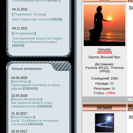
Ускользающая красота
(
9180/7
)
З
04.11.2011
[
"Подписные" истины
]
Моя "подписная" истина
(
7882/8
)
04.11.2011
[
Обсерватория
]
Эзотерическое искусство Эндрю
Гонсалеса (Andrew Gonzalez)
(
8950/6
)
Канцлер
Группа: Высший Круг
Достижения:
Учитель КР(12), *Учитель
Новые материалы
УРР(6)
04.09.2020
Сообщений:
1560
[
Том Кеньон
]
Награды:
46
Переходные состояния в новые
реалии
(
2580/0/0
)
Репутация:
58
Статус:
Offline
22.04.2018
[
Группа Метасинтез
]
Как грамотно пройти «узел
Д
напряженности»
(
3483/0/0
)
SATNAMT
31.10.2017
з
[
NosceTeIpsum
]
buzlik. Особенности потоковых
состояний
(
3625/0/0
)
30.10.2017