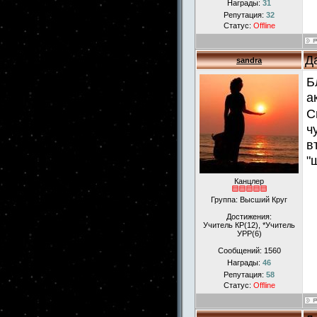
Награды:
31
Репутация:
32
Статус:
Offline
Д
sandra
Б
а
С
ч
в
"
Канцлер
Группа: Высший Круг
Достижения:
Учитель КР(12), *Учитель
УРР(6)
Сообщений:
1560
Награды:
46
Репутация:
58
Статус:
Offline