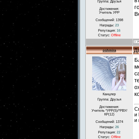
в
Группа: Друзья
г
Достижения:
Учитель УРР
В
Сообщений:
1398
Награды:
23
Репутация:
16
Статус:
Offline
Д
oshmira
Б
м
с
т
о
к
Канцлер
Группа: Друзья
Достижения:
С
Учитель *УРР(5)/*РВУ/
и
КР(12)
и
Сообщений:
1374
Награды:
26
Репутация:
22
Статус:
Offline