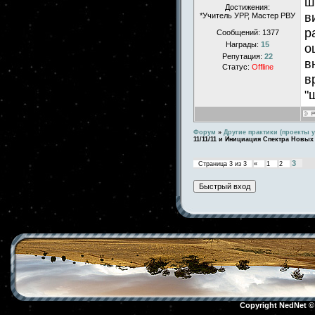
ш
Достижения:
в
*Учитель УРР, Мастер РВУ
р
Сообщений:
1377
Награды:
15
о
Репутация:
22
в
Статус:
Offline
в
"
Форум
»
Другие практики (проекты у
11/11/11 и Инициация Спектра Новых 
3
Страница
3
из
3
«
1
2
Copyright NedNet 