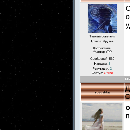
С
о
у
Тайный советник
Группа: Друзья
Достижения:
*Мастер УРР
Сообщений:
530
Награды:
3
Репутация:
2
Статус:
Offline
Д
sovushka
С
o
п