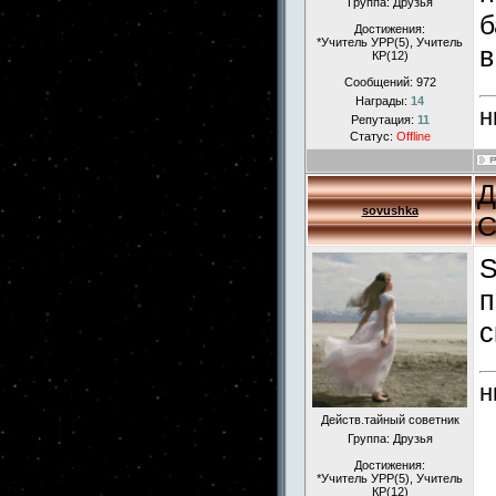
Группа: Друзья
б
Достижения:
*Учитель УРР(5), Учитель
в
КР(12)
Сообщений:
972
Награды:
14
н
Репутация:
11
Статус:
Offline
Д
sovushka
С
S
п
с
н
Действ.тайный советник
Группа: Друзья
Достижения:
*Учитель УРР(5), Учитель
КР(12)