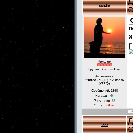
Д
sandra
С
п
x
р
Канцлер
Группа: Высший Круг
Достижения:
Учитель КР(12), *Учитель
УРР(6)
Сообщений:
1560
Награды:
46
Репутация:
58
Статус:
Offline
Д
Зара
С