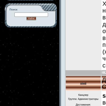
Х
н
Поиск
в
д
о
-->
в
п
(
ч
с
Д
xned
С
s
Канцлер
Группа: Администраторы
в
Достижения: