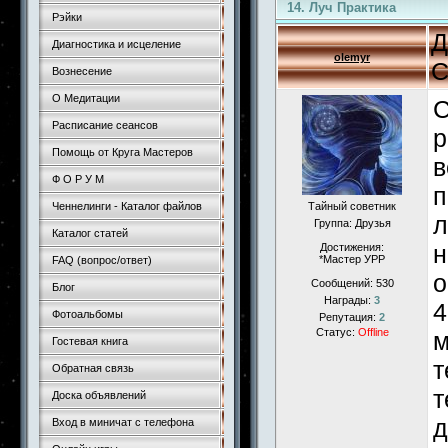
14. Луч Практика
Рэйки
Д
Диагностика и исцеление
olemyr
С
Вознесение
О Медитации
С
Расписание сеансов
р
Помощь от Круга Мастеров
в
Ф О Р У М
п
Ченнелинги - Каталог файлов
Тайный советник
л
Группа: Друзья
Каталог статей
н
Достижения:
*Мастер УРР
FAQ (вопрос/ответ)
о
Сообщений:
530
Блог
Награды:
3
4
Фотоальбомы
Репутация:
2
Статус:
Offline
м
Гостевая книга
т
Обратная связь
т
Доска объявлений
д
Вход в миничат с телефона