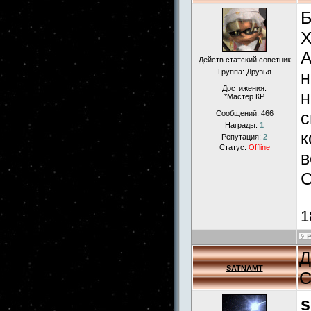
Б
Х
А
Действ.статский советник
Группа: Друзья
н
Достижения:
н
*Мастер КР
с
Сообщений:
466
Награды:
1
к
Репутация:
2
Статус:
Offline
в
С
1
Д
SATNAMT
С
s