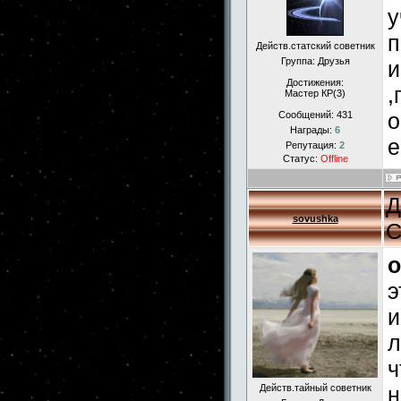
у
п
Действ.статский советник
Группа: Друзья
и
Достижения:
,
Мастер КР(3)
о
Сообщений:
431
Награды:
6
е
Репутация:
2
Статус:
Offline
Д
sovushka
С
o
э
и
л
ч
Действ.тайный советник
н