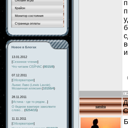
Онлайн игры
п
Крайон
п
Монитор состояния
у
Страница оплаты
б
с
в
Новое в Блогах
и
13.01.2012
[
Сезонное чтение
]
Что читаем СЕЙЧАС
(
8015/8
)
07.12.2011
[
Обсерватория
]
Льюис Лаво (Lewis Lavoie).
Мозаичная иллюзия
(
10155/4
)
28.11.2011
Д
[
Истина - где то рядом...
]
О бедном вампире замолвите
sandra
С
слово…
(
8254/15
)
11.11.2011
Б
[
Обсерватория
]