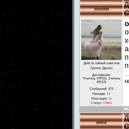
Д
sovushka
С
o
о
х
а
п
Действ.тайный советник
п
Группа: Друзья
Достижения:
*Учитель УРР(5), Учитель
н
КР(12)
Сообщений:
972
Награды:
14
Репутация:
11
Статус:
Offline
Д
olemyr
С