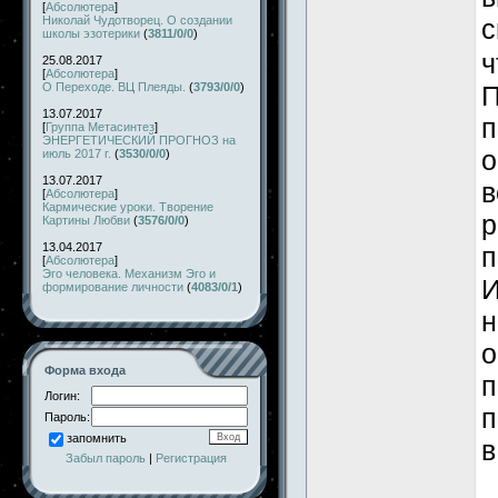
[
Абсолютера
]
с
Николай Чудотворец. О создании
школы эзотерики
(
3811/0/0
)
ч
25.08.2017
[
Абсолютера
]
П
О Переходе. ВЦ Плеяды.
(
3793/0/0
)
13.07.2017
п
[
Группа Метасинтез
]
ЭНЕРГЕТИЧЕСКИЙ ПРОГНОЗ на
о
июль 2017 г.
(
3530/0/0
)
13.07.2017
в
[
Абсолютера
]
Кармические уроки. Творение
р
Картины Любви
(
3576/0/0
)
13.04.2017
п
[
Абсолютера
]
Эго человека. Механизм Эго и
И
формирование личности
(
4083/0/1
)
н
о
Форма входа
п
Логин:
п
Пароль:
запомнить
в
Забыл пароль
|
Регистрация