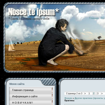
08.08.2026 
Приветствую
Главная
|
Рег
Меню сайта
Главная страница
2
Страница
2
из
3
«
1
3
»
Информация о сайте
Форум
»
Другие практики (проекты у
Практика
Н О В И Ч К А М !