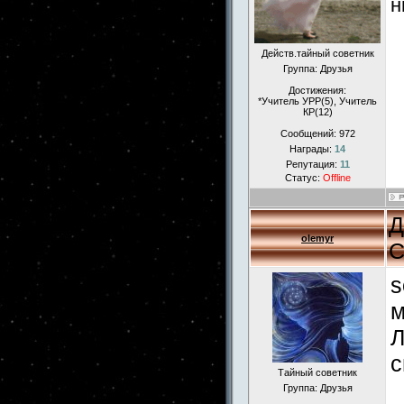
н
Действ.тайный советник
Группа: Друзья
Достижения:
*Учитель УРР(5), Учитель
КР(12)
Сообщений:
972
Награды:
14
Репутация:
11
Статус:
Offline
Д
olemyr
С
s
м
Л
с
Тайный советник
Группа: Друзья