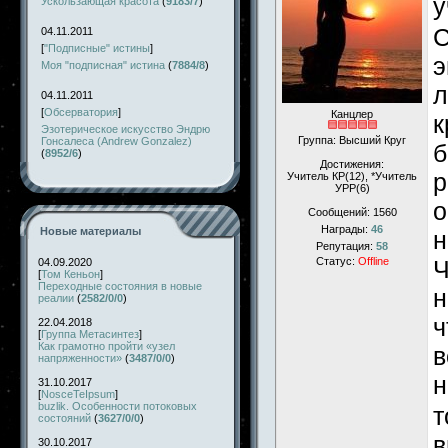
у
Ускользающая красота
(
9183/7
)
С
04.11.2011
[
"Подписные" истины
]
э
Моя "подписная" истина
(
7884/8
)
л
04.11.2011
[
Обсерватория
]
Канцлер
к
Эзотерическое искусство Эндрю
Группа: Высший Круг
Гонсалеса (Andrew Gonzalez)
б
(
8952/6
)
Достижения:
р
Учитель КР(12), *Учитель
УРР(6)
о
Сообщений:
1560
Награды:
46
Новые материалы
н
Репутация:
58
Ч
Статус:
Offline
04.09.2020
[
Том Кеньон
]
Переходные состояния в новые
н
реалии
(
2582/0/0
)
ч
22.04.2018
[
Группа Метасинтез
]
Как грамотно пройти «узел
в
напряженности»
(
3487/0/0
)
н
31.10.2017
[
NosceTeIpsum
]
buzlik. Особенности потоковых
т
состояний
(
3627/0/0
)
в
30.10.2017