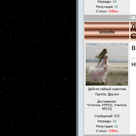
Награды:
14
Репутация:
11
Статус:
Offline
Д
sovushka
С
в
н
Действ.тайный советник
Группа: Друзья
Достижения:
*Учитель УРР(5), Учитель
КР(12)
Сообщений:
972
Награды:
14
Репутация:
11
Статус:
Offline