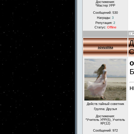
Достижения:
*Мастер УРР
Сообщений:
530
Награды:
3
Репутация:
2
Статус:
Offline
Д
sovushka
С
o
Б
н
Действ.тайный советник
Группа: Друзья
Достижения:
*Учитель УРР(5), Учитель
КР(12)
Сообщений:
972