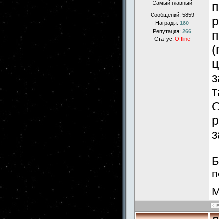
Самый главный
п
Сообщений:
5859
р
Награды:
180
Репутация:
266
п
Статус:
Offline
(
ц
з
т
О
р
з
Б
п
М