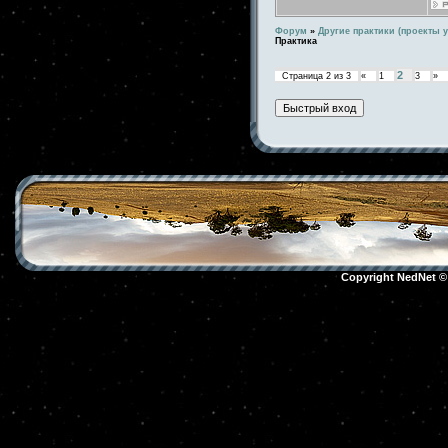
Форум
»
Другие практики (проекты у
Практика
2
Страница
2
из
3
«
1
3
»
Copyright NedNet 