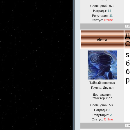
Сообщений:
972
Награды:
14
Репутация:
11
Статус:
Offline
Д
olemyr
С
s
б
б
р
Тайный советник
Группа: Друзья
Достижения:
*Мастер УРР
Сообщений:
530
Награды:
3
Репутация:
2
Статус:
Offline