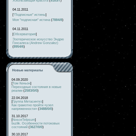
Ускользающая красота
(
9183/7
)
04.11.2011
[
"Подписные" истины
]
Моя "подписная" истина
(
7884/8
)
04.11.2011
[
Обсерватория
]
Эзотерическое искусство Эндрю
Гонсалеса (Andrew Gonzalez)
(
8954/6
)
Новые материалы
04.09.2020
[
Том Кеньон
]
Переходные состояния в новые
реалии
(
2583/0/0
)
22.04.2018
[
Группа Метасинтез
]
Как грамотно пройти «узел
напряженности»
(
3488/0/0
)
31.10.2017
[
NosceTeIpsum
]
buzlik. Особенности потоковых
состояний
(
3627/0/0
)
30.10.2017