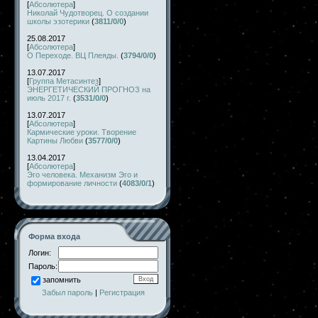
[
Абсолютера
]
Николай Чудотворец. О создании
школы эзотерики
(
3811/0/0
)
25.08.2017
[
Абсолютера
]
О Переходе. ВЦ Плеяды.
(
3794/0/0
)
13.07.2017
[
Группа Метасинтез
]
ЭНЕРГЕТИЧЕСКИЙ ПРОГНОЗ на
июль 2017 г.
(
3531/0/0
)
13.07.2017
[
Абсолютера
]
Кармические уроки. Творение
Картины Любви
(
3577/0/0
)
13.04.2017
[
Абсолютера
]
Эго человека. Механизм Эго и
формирование личности
(
4083/0/1
)
Форма входа
Логин:
Пароль:
запомнить
Забыл пароль
|
Регистрация