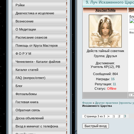
9. Луч Искаженного Цар
Рэйки
Xpu3anTeMa
Дат
Диагностика и исцеление
Бл
Вознесение
О Медитации
Кто
Расписание сеансов
Помощь от Круга Мастеров
Действ.тайный советник
Ф О Р У М
Группа: Друзья
Ченнелинги - Каталог файлов
Достижения:
Учитель КР(12), РВ
Каталог статей
Сообщений:
864
FAQ (вопрос/ответ)
Награды:
15
Репутация:
11
Блог
Статус:
Offline
Фотоальбомы
Гостевая книга
Форум
»
Другие практики (проекты у
Искаженного Царства
Обратная связь
3
Страница
3
из
3
«
1
2
Доска объявлений
Вход в миничат с телефона