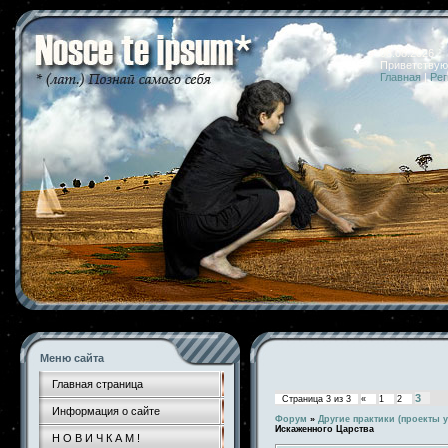
08.08.2026 
Приветствую
Главная
|
Рег
Меню сайта
Главная страница
3
Страница
3
из
3
«
1
2
Информация о сайте
Форум
»
Другие практики (проекты у
Искаженного Царства
Н О В И Ч К А М !