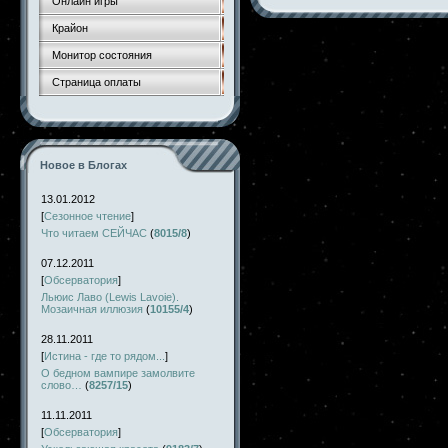
Онлайн игры
Крайон
Монитор состояния
Страница оплаты
Новое в Блогах
13.01.2012
[
Сезонное чтение
]
Что читаем СЕЙЧАС
(
8015/8
)
07.12.2011
[
Обсерватория
]
Льюис Лаво (Lewis Lavoie).
Мозаичная иллюзия
(
10155/4
)
28.11.2011
[
Истина - где то рядом...
]
О бедном вампире замолвите
слово…
(
8257/15
)
11.11.2011
[
Обсерватория
]