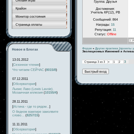
Онлайн игры
Группа: Друзья
Крайон
Достижения:
Учитель КР(12), РВ
Монитор состояния
Сообщений:
864
Страница оплаты
Награды:
15
Репутация:
11
Статус:
Offline
Форум
»
Другие практики (проекты у
Новое в Блогах
Эволюционных Изменений и Актив
13.01.2012
3
Страница
3
из
3
«
1
2
[
Сезонное чтение
]
Что читаем СЕЙЧАС
(
8015/8
)
07.12.2011
[
Обсерватория
]
Льюис Лаво (Lewis Lavoie).
Мозаичная иллюзия
(
10155/4
)
28.11.2011
[
Истина - где то рядом...
]
О бедном вампире замолвите
слово…
(
8257/15
)
11.11.2011
[
Обсерватория
]