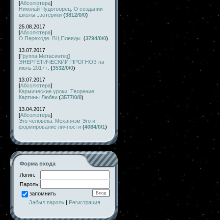
[
Абсолютера
]
Николай Чудотворец. О создании
школы эзотерики
(
3812/0/0
)
25.08.2017
[
Абсолютера
]
О Переходе. ВЦ Плеяды.
(
3794/0/0
)
13.07.2017
[
Группа Метасинтез
]
ЭНЕРГЕТИЧЕСКИЙ ПРОГНОЗ на
июль 2017 г.
(
3532/0/0
)
13.07.2017
[
Абсолютера
]
Кармические уроки. Творение
Картины Любви
(
3577/0/0
)
13.04.2017
[
Абсолютера
]
Эго человека. Механизм Эго и
формирование личности
(
4084/0/1
)
Форма входа
Логин:
Пароль:
запомнить
Забыл пароль
|
Регистрация