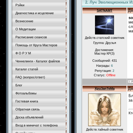
2. Луч Эволюционных И
Рэйки
Да
SATNAMT
Диагностика и исцеление
so
Вознесение
ме
сл
О Медитации
ма
Расписание сеансов
Действ.статский советник
Группа: Друзья
Помощь от Круга Мастеров
Достижения:
Ф О Р У М
Мастер КР(3)
Сообщений:
431
Ченнелинги - Каталог файлов
Награды:
6
Каталог статей
Репутация:
2
Статус:
Offline
FAQ (вопрос/ответ)
Блог
Да
Xpu3anTeMa
Фотоальбомы
Бл
за
Гостевая книга
Обратная связь
Кт
Доска объявлений
Вход в миничат с телефона
Действ.тайный советник