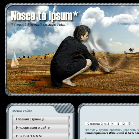
08.08.2026 
Приветствую
Главная
|
Рег
Меню сайта
Главная страница
3
Страница
3
из
3
«
1
2
Информация о сайте
Форум
»
Другие практики (проекты у
Эволюционных Изменений и Актив
Н О В И Ч К А М !