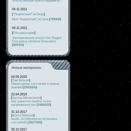
Ускользающая красота
(
9183/7
)
04.11.2011
[
"Подписные" истины
]
Моя "подписная" истина
(
7884/8
)
04.11.2011
[
Обсерватория
]
Эзотерическое искусство Эндрю
Гонсалеса (Andrew Gonzalez)
(
8954/6
)
Новые материалы
04.09.2020
[
Том Кеньон
]
Переходные состояния в новые
реалии
(
2583/0/0
)
22.04.2018
[
Группа Метасинтез
]
Как грамотно пройти «узел
напряженности»
(
3489/0/0
)
31.10.2017
[
NosceTeIpsum
]
buzlik. Особенности потоковых
состояний
(
3627/0/0
)
30.10.2017