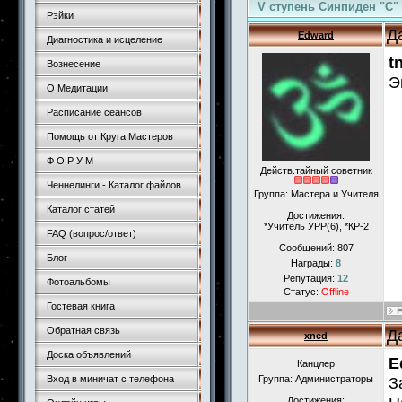
V ступень Синпиден "С"
Рэйки
Д
Edward
Диагностика и исцеление
t
Вознесение
Э
О Медитации
Расписание сеансов
Помощь от Круга Мастеров
Ф О Р У М
Действ.тайный советник
Ченнелинги - Каталог файлов
Группа: Мастера и Учителя
Каталог статей
Достижения:
*Учитель УРР(6), *КР-2
FAQ (вопрос/ответ)
Сообщений:
807
Блог
Награды:
8
Репутация:
12
Фотоальбомы
Статус:
Offline
Гостевая книга
Обратная связь
Д
xned
Доска объявлений
E
Канцлер
Вход в миничат с телефона
Группа: Администраторы
З
Достижения: