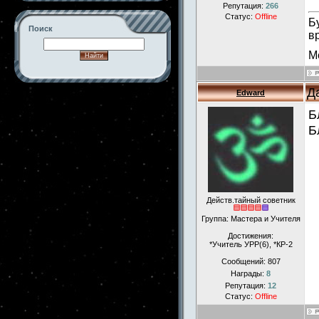
Репутация:
266
Статус:
Offline
Б
Поиск
в
М
Д
Edward
-->
Б
Б
Действ.тайный советник
Группа: Мастера и Учителя
Достижения:
*Учитель УРР(6), *КР-2
Сообщений:
807
Награды:
8
Репутация:
12
Статус:
Offline