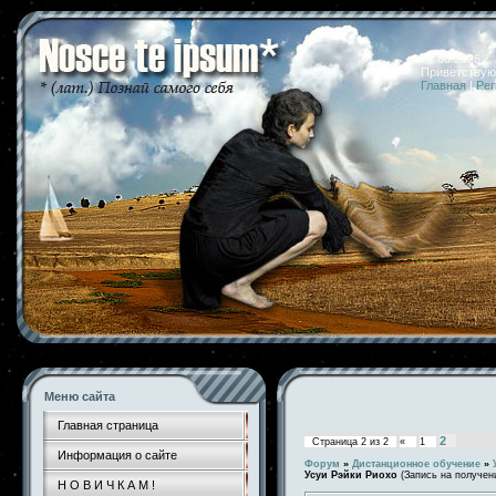
07.08.2026 
Приветствую
Главная
|
Рег
Меню сайта
Главная страница
2
Страница
2
из
2
«
1
Информация о сайте
Форум
»
Дистанционное обучение
»
Усуи Рэйки Риохо
(Запись на получен
Н О В И Ч К А М !