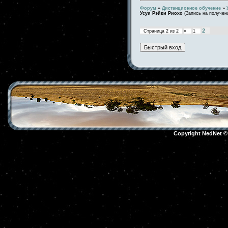
Форум
»
Дистанционное обучение
»
Усуи Рэйки Риохо
(Запись на получен
2
Страница
2
из
2
«
1
Copyright NedNet 