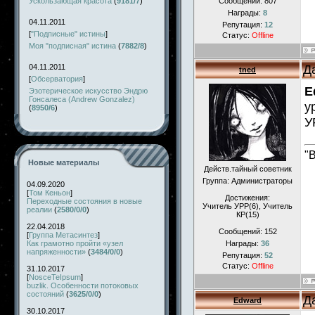
Ускользающая красота
(
9181/7
)
Сообщений:
807
Награды:
8
04.11.2011
Репутация:
12
[
"Подписные" истины
]
Статус:
Offline
Моя "подписная" истина
(
7882/8
)
Д
04.11.2011
tned
[
Обсерватория
]
E
Эзотерическое искусство Эндрю
Гонсалеса (Andrew Gonzalez)
у
(
8950/6
)
У
"
Новые материалы
Действ.тайный советник
Группа: Администраторы
04.09.2020
[
Том Кеньон
]
Достижения:
Переходные состояния в новые
Учитель УРР(6), Учитель
реалии
(
2580/0/0
)
КР(15)
22.04.2018
Сообщений:
152
[
Группа Метасинтез
]
Как грамотно пройти «узел
Награды:
36
напряженности»
(
3484/0/0
)
Репутация:
52
Статус:
Offline
31.10.2017
[
NosceTeIpsum
]
buzlik. Особенности потоковых
состояний
(
3625/0/0
)
Д
Edward
30.10.2017