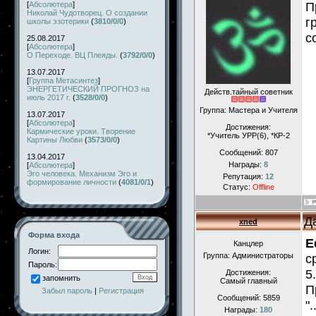
П
[
Абсолютера
]
Николай Чудотворец. О создании
г
школы эзотерики
(
3810/0/0
)
с
25.08.2017
[
Абсолютера
]
О Переходе. ВЦ Плеяды.
(
3792/0/0
)
13.07.2017
[
Группа Метасинтез
]
ЭНЕРГЕТИЧЕСКИЙ ПРОГНОЗ на
Действ.тайный советник
июль 2017 г.
(
3528/0/0
)
Группа: Мастера и Учителя
13.07.2017
[
Абсолютера
]
Достижения:
Кармические уроки. Творение
*Учитель УРР(6), *КР-2
Картины Любви
(
3573/0/0
)
Сообщений:
807
13.04.2017
Награды:
8
[
Абсолютера
]
Эго человека. Механизм Эго и
Репутация:
12
формирование личности
(
4081/0/1
)
Статус:
Offline
Д
xned
Форма входа
E
Канцлер
Логин:
Группа: Администраторы
с
Пароль:
5
Достижения:
запомнить
Самый главный
П
Забыл пароль
|
Регистрация
Сообщений:
5859
"
Награды:
180