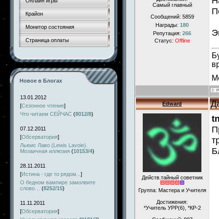
Н
Онлайн игры
Самый главный
П
Крайон
Сообщений:
5859
Награды:
180
Монитор состояния
Э
Репутация:
266
Страница оплаты
Статус:
Offline
Б
в
М
Новое в Блогах
13.01.2012
Д
Edward
[
Сезонное чтение
]
Что читаем СЕЙЧАС
(
8012/8
)
t
П
07.12.2011
[
Обсерватория
]
т
Льюис Лаво (Lewis Lavoie).
Б
Мозаичная иллюзия
(
10153/4
)
28.11.2011
[
Истина - где то рядом...
]
Действ.тайный советник
О бедном вампире замолвите
слово…
(
8252/15
)
Группа: Мастера и Учителя
Достижения:
11.11.2011
*Учитель УРР(6), *КР-2
[
Обсерватория
]